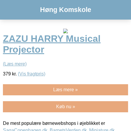
Høng Komskole
ZAZU HARRY Musical
Projector
(Læs mere)
379
kr.
(Vis fragtpris)
Læs mere »
Køb nu »
De mest populære børnewebshops i øjeblikket er
SagaCopenhagen.dk
,
BarnetsVerden.dk
,
Miniature.dk
,