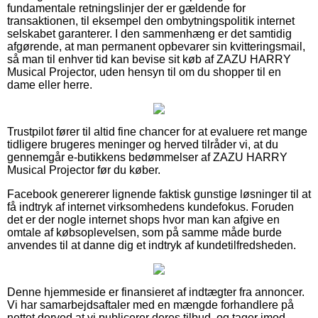
fundamentale retningslinjer der er gældende for
transaktionen, til eksempel den ombytningspolitik internet
selskabet garanterer. I den sammenhæng er det samtidig
afgørende, at man permanent opbevarer sin kvitteringsmail,
så man til enhver tid kan bevise sit køb af ZAZU HARRY
Musical Projector, uden hensyn til om du shopper til en
dame eller herre.
Trustpilot fører til altid fine chancer for at evaluere ret mange
tidligere brugeres meninger og herved tilråder vi, at du
gennemgår e-butikkens bedømmelser af ZAZU HARRY
Musical Projector før du køber.
Facebook genererer lignende faktisk gunstige løsninger til at
få indtryk af internet virksomhedens kundefokus. Foruden
det er der nogle internet shops hvor man kan afgive en
omtale af købsoplevelsen, som på samme måde burde
anvendes til at danne dig et indtryk af kundetilfredsheden.
Denne hjemmeside er finansieret af indtægter fra annoncer.
Vi har samarbejdsaftaler med en mængde forhandlere på
nettet derved at vi publicerer deres tilbud, og tager imod