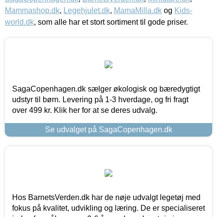
Mammashop.dk
,
Legehjulet.dk
,
MamaMilla.dk
og
Kids-
world.dk
, som alle har et stort sortiment til gode priser.
SagaCopenhagen.dk sælger økologisk og bæredygtigt
udstyr til børn. Levering på 1-3 hverdage, og fri fragt
over 499 kr. Klik her for at se deres udvalg.
Se udvalget på SagaCopenhagen.dk
Hos BarnetsVerden.dk har de nøje udvalgt legetøj med
fokus på kvalitet, udvikling og læring. De er specialiseret