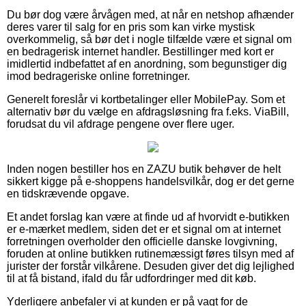
Du bør dog være årvågen med, at når en netshop afhænder
deres varer til salg for en pris som kan virke mystisk
overkommelig, så bør det i nogle tilfælde være et signal om
en bedragerisk internet handler. Bestillinger med kort er
imidlertid indbefattet af en anordning, som begunstiger dig
imod bedrageriske online forretninger.
Generelt foreslår vi kortbetalinger eller MobilePay. Som et
alternativ bør du vælge en afdragsløsning fra f.eks. ViaBill,
forudsat du vil afdrage pengene over flere uger.
Inden nogen bestiller hos en ZAZU butik behøver de helt
sikkert kigge på e-shoppens handelsvilkår, dog er det gerne
en tidskrævende opgave.
Et andet forslag kan være at finde ud af hvorvidt e-butikken
er e-mærket medlem, siden det er et signal om at internet
forretningen overholder den officielle danske lovgivning,
foruden at online butikken rutinemæssigt føres tilsyn med af
jurister der forstår vilkårene. Desuden giver det dig lejlighed
til at få bistand, ifald du får udfordringer med dit køb.
Yderligere anbefaler vi at kunden er på vagt for de