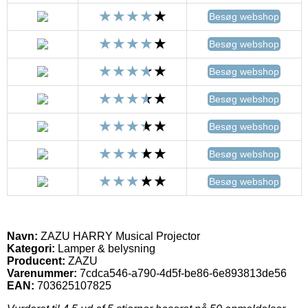
Besøg webshop
Besøg webshop
Besøg webshop
Besøg webshop
Besøg webshop
Besøg webshop
Besøg webshop
Navn:
ZAZU HARRY Musical Projector
Kategori:
Lamper & belysning
Producent:
ZAZU
Varenummer:
7cdca546-a790-4d5f-be86-6e893813de56
EAN:
703625107825