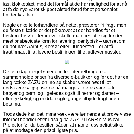
fast klokkeslæt, med det formål at de har mulighed for at nå
at få de nye varer skippet afsted forud for at personalet
holder fyraften.
Nogle enkelte forhandlere på nettet præsterer fri fragt, men i
de fleste tilfælde er det påkrævet at der handles for et
bestemt beløb. Derudover skulle man beslutte sig for den
mest prisbevidste form for levering, der typisk – uanset om
du bor nær Aarhus, Korsør eller Hundested – er at få
fragtfirmaet til at levere bestillingen til et udleveringssted.
Det er i dag meget smertefrit for internetbrugere at
sammenholde priser fra diverse e-butikker, og for det har en
lang række ZAZU online selskaber været nødt til at
nedskære salgspriserne på mange af deres varer – til
babyer og børn, og ligeledes også til herrer og damer –
eftertrykkeligt, og endda nogle gange tilbyde fragt uden
betaling.
Trods dette kan det immervæk være lønnende at prøve visse
internet handler efter udsalg på ZAZU HARRY Musical
Projector før du bestiller, sådan at man er usvigeligt sikker
på at modtage den prisbilligste pris.