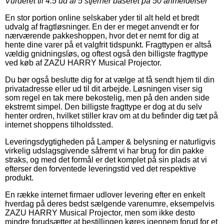
Vurderet til
4.5
ud af 5 stjerner baseret på
50
anmeldelser
En stor portion online selskaber yder til alt held et bredt
udvalg af fragtløsninger. En der er meget anvendt er for
nærværende pakkeshoppen, hvor det er nemt for dig at
hente dine varer på et valgfrit tidspunkt. Fragttypen er altså
vældig gnidningsløs, og oftest også den billigste fragttype
ved køb af ZAZU HARRY Musical Projector.
Du bør også beslutte dig for at vælge at få sendt hjem til din
privatadresse eller ud til dit arbejde. Løsningen viser sig
som regel en tak mere bekostelig, men på den anden side
ekstremt simpel. Den billigste fragttype er dog at du selv
henter ordren, hvilket stiller krav om at du befinder dig tæt på
internet shoppens tilholdssted.
Leveringsdygtigheden på Lamper & belysning er naturligvis
virkelig udslagsgivende såfremt vi har brug for din pakke
straks, og med det formål er det komplet på sin plads at vi
efterser den forventede leveringstid ved det respektive
produkt.
En række internet firmaer udlover levering efter en enkelt
hverdag på deres bedst sælgende varenumre, eksempelvis
ZAZU HARRY Musical Projector, men som ikke desto
mindre forudsætter at bestillingen køres igennem forud for et