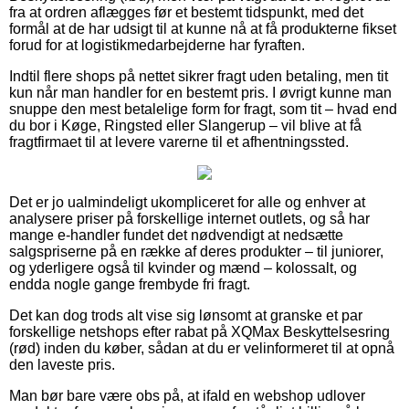
fra at ordren aflægges før et bestemt tidspunkt, med det
formål at de har udsigt til at kunne nå at få produkterne fikset
forud for at logistikmedarbejderne har fyraften.
Indtil flere shops på nettet sikrer fragt uden betaling, men tit
kun når man handler for en bestemt pris. I øvrigt kunne man
snuppe den mest betalelige form for fragt, som tit – hvad end
du bor i Køge, Ringsted eller Slangerup – vil blive at få
fragtfirmaet til at levere varerne til et afhentningssted.
Det er jo ualmindeligt ukompliceret for alle og enhver at
analysere priser på forskellige internet outlets, og så har
mange e-handler fundet det nødvendigt at nedsætte
salgspriserne på en række af deres produkter – til juniorer,
og yderligere også til kvinder og mænd – kolossalt, og
endda nogle gange frembyde fri fragt.
Det kan dog trods alt vise sig lønsomt at granske et par
forskellige netshops efter rabat på XQMax Beskyttelsesring
(rød) inden du køber, sådan at du er velinformeret til at opnå
den laveste pris.
Man bør bare være obs på, at ifald en webshop udlover