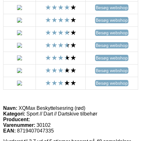
Besøg webshop
Besøg webshop
Besøg webshop
Besøg webshop
Besøg webshop
Besøg webshop
Besøg webshop
Navn:
XQMax Beskyttelsesring (rød)
Kategori:
Sport // Dart // Dartskive tilbehør
Producent:
Varenummer:
30102
EAN:
8719407047335