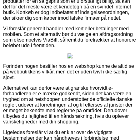
produkter for en salgspris som er uforståeligt billig, så kan
det for det meste være et kendetegn på en svindel internet
butik. Kortkøb er dog indbefattet af Indsigelsesordningen,
der sikrer dig som køber imod falske firmaer på nettet.
Vi foreslår generelt handler med kort eller betalinger med
mobilen. Som et alternativ bør du vælge en afdragsordning
som eksempelvis ViaBill, såfremt du foretrækker at honorere
beløbet ude i fremtiden.
Forinden nogen bestiller hos en webshop kunne de altid se
på webbutikkens vilkår, men det er uden tvivl ikke særlig
sjovt.
Alternativet kan derfor være at granske hvorvidt e-
forhandleren er e-mærke godkendt, siden det kan være en
tryghed om at netshoppen understøtter de officielle danske
regler, udover at forretningen af og til efterses af jurister der
er meget bekendte med reglerne på området. Derudover
tilbydes du lejlighed til en håndsrækning, hvis du oplever
vanskeligheder med din shopping.
Ligeledes foreslår vi at du er klar over de vigtigste
bestemmelser der kan håndhæves i forbindelse med