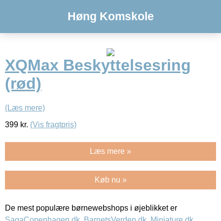
Høng Komskole
XQMax Beskyttelsesring
(rød)
(Læs mere)
399
kr.
(Vis fragtpris)
Læs mere »
Køb nu »
De mest populære børnewebshops i øjeblikket er
SagaCopenhagen.dk
,
BarnetsVerden.dk
,
Miniature.dk
,