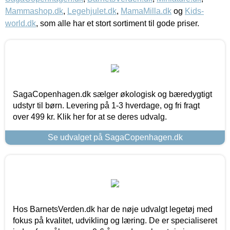
Mammashop.dk
,
Legehjulet.dk
,
MamaMilla.dk
og
Kids-
world.dk
, som alle har et stort sortiment til gode priser.
SagaCopenhagen.dk sælger økologisk og bæredygtigt
udstyr til børn. Levering på 1-3 hverdage, og fri fragt
over 499 kr. Klik her for at se deres udvalg.
Se udvalget på SagaCopenhagen.dk
Hos BarnetsVerden.dk har de nøje udvalgt legetøj med
fokus på kvalitet, udvikling og læring. De er specialiseret