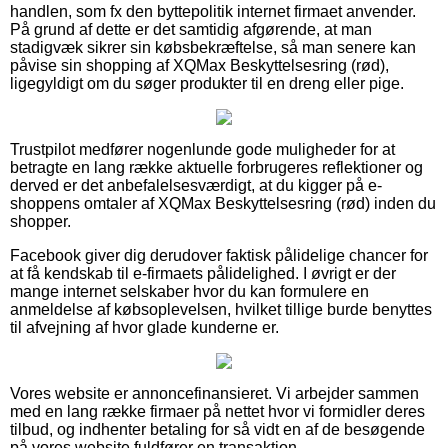
handlen, som fx den byttepolitik internet firmaet anvender.
På grund af dette er det samtidig afgørende, at man
stadigvæk sikrer sin købsbekræftelse, så man senere kan
påvise sin shopping af XQMax Beskyttelsesring (rød),
ligegyldigt om du søger produkter til en dreng eller pige.
Trustpilot medfører nogenlunde gode muligheder for at
betragte en lang række aktuelle forbrugeres reflektioner og
derved er det anbefalelsesværdigt, at du kigger på e-
shoppens omtaler af XQMax Beskyttelsesring (rød) inden du
shopper.
Facebook giver dig derudover faktisk pålidelige chancer for
at få kendskab til e-firmaets pålidelighed. I øvrigt er der
mange internet selskaber hvor du kan formulere en
anmeldelse af købsoplevelsen, hvilket tillige burde benyttes
til afvejning af hvor glade kunderne er.
Vores website er annoncefinansieret. Vi arbejder sammen
med en lang række firmaer på nettet hvor vi formidler deres
tilbud, og indhenter betaling for så vidt en af de besøgende
på vores website fuldfører en transaktion.