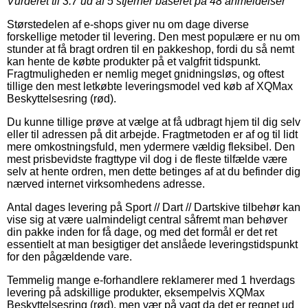
Vurderet til
3.7
ud af 5 stjerner baseret på
48
anmeldelser
Størstedelen af e-shops giver nu om dage diverse
forskellige metoder til levering. Den mest populære er nu om
stunder at få bragt ordren til en pakkeshop, fordi du så nemt
kan hente de købte produkter på et valgfrit tidspunkt.
Fragtmuligheden er nemlig meget gnidningsløs, og oftest
tillige den mest letkøbte leveringsmodel ved køb af XQMax
Beskyttelsesring (rød).
Du kunne tillige prøve at vælge at få udbragt hjem til dig selv
eller til adressen på dit arbejde. Fragtmetoden er af og til lidt
mere omkostningsfuld, men ydermere vældig fleksibel. Den
mest prisbevidste fragttype vil dog i de fleste tilfælde være
selv at hente ordren, men dette betinges af at du befinder dig
nærved internet virksomhedens adresse.
Antal dages levering på Sport // Dart // Dartskive tilbehør kan
vise sig at være ualmindeligt central såfremt man behøver
din pakke inden for få dage, og med det formål er det ret
essentielt at man besigtiger det anslåede leveringstidspunkt
for den pågældende vare.
Temmelig mange e-forhandlere reklamerer med 1 hverdags
levering på adskillige produkter, eksempelvis XQMax
Beskyttelsesring (rød), men vær på vagt da det er regnet ud