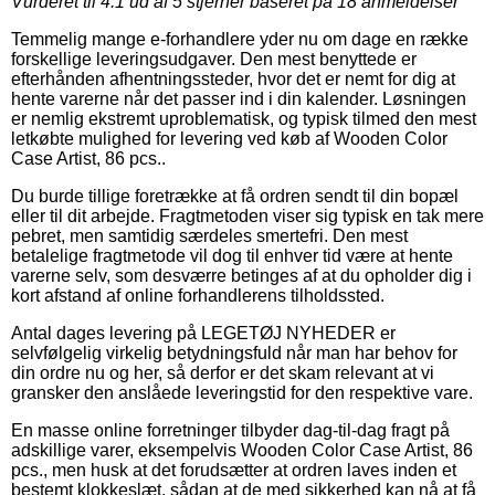
Vurderet til
4.1
ud af 5 stjerner baseret på
18
anmeldelser
Temmelig mange e-forhandlere yder nu om dage en række
forskellige leveringsudgaver. Den mest benyttede er
efterhånden afhentningssteder, hvor det er nemt for dig at
hente varerne når det passer ind i din kalender. Løsningen
er nemlig ekstremt uproblematisk, og typisk tilmed den mest
letkøbte mulighed for levering ved køb af Wooden Color
Case Artist, 86 pcs..
Du burde tillige foretrække at få ordren sendt til din bopæl
eller til dit arbejde. Fragtmetoden viser sig typisk en tak mere
pebret, men samtidig særdeles smertefri. Den mest
betalelige fragtmetode vil dog til enhver tid være at hente
varerne selv, som desværre betinges af at du opholder dig i
kort afstand af online forhandlerens tilholdssted.
Antal dages levering på LEGETØJ NYHEDER er
selvfølgelig virkelig betydningsfuld når man har behov for
din ordre nu og her, så derfor er det skam relevant at vi
gransker den anslåede leveringstid for den respektive vare.
En masse online forretninger tilbyder dag-til-dag fragt på
adskillige varer, eksempelvis Wooden Color Case Artist, 86
pcs., men husk at det forudsætter at ordren laves inden et
bestemt klokkeslæt, sådan at de med sikkerhed kan nå at få