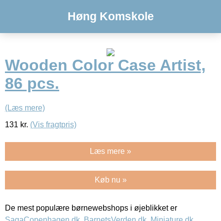
Høng Komskole
Wooden Color Case Artist,
86 pcs.
(Læs mere)
131
kr.
(Vis fragtpris)
Læs mere »
Køb nu »
De mest populære børnewebshops i øjeblikket er
SagaCopenhagen.dk
,
BarnetsVerden.dk
,
Miniature.dk
,