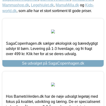
Mammashop.dk
,
Legehjulet.dk
,
MamaMilla.dk
og
Kids-
world.dk
, som alle har et stort sortiment til gode priser.
SagaCopenhagen.dk sælger økologisk og bæredygtigt
udstyr til børn. Levering på 1-3 hverdage, og fri fragt
over 499 kr. Klik her for at se deres udvalg.
Se udvalget på SagaCopenhagen.dk
Hos BarnetsVerden.dk har de nøje udvalgt legetøj med
fokus på kvalitet, udvikling og læring. De er specialiseret