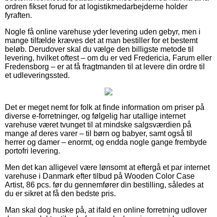
ordren fikset forud for at logistikmedarbejderne holder
fyraften.
Nogle få online varehuse yder levering uden gebyr, men i
mange tilfælde kræves det at man bestiller for et bestemt
beløb. Derudover skal du vælge den billigste metode til
levering, hvilket oftest – om du er ved Fredericia, Farum eller
Fredensborg – er at få fragtmanden til at levere din ordre til
et udleveringssted.
Det er meget nemt for folk at finde information om priser på
diverse e-forretninger, og følgelig har utallige internet
varehuse været tvunget til at mindske salgsværdien på
mange af deres varer – til børn og babyer, samt også til
herrer og damer – enormt, og endda nogle gange frembyde
portofri levering.
Men det kan alligevel være lønsomt at eftergå et par internet
varehuse i Danmark efter tilbud på Wooden Color Case
Artist, 86 pcs. før du gennemfører din bestilling, således at
du er sikret at få den bedste pris.
Man skal dog huske på, at ifald en online forretning udlover