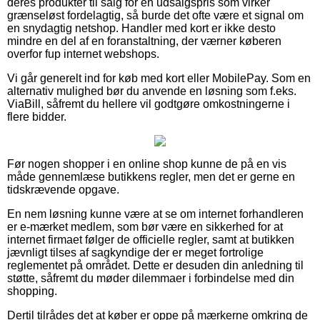
deres produkter til salg for en udsalgspris som virker
grænseløst fordelagtig, så burde det ofte være et signal om
en snydagtig netshop. Handler med kort er ikke desto
mindre en del af en foranstaltning, der værner køberen
overfor fup internet webshops.
Vi går generelt ind for køb med kort eller MobilePay. Som en
alternativ mulighed bør du anvende en løsning som f.eks.
ViaBill, såfremt du hellere vil godtgøre omkostningerne i
flere bidder.
Før nogen shopper i en online shop kunne de på en vis
måde gennemlæse butikkens regler, men det er gerne en
tidskrævende opgave.
En nem løsning kunne være at se om internet forhandleren
er e-mærket medlem, som bør være en sikkerhed for at
internet firmaet følger de officielle regler, samt at butikken
jævnligt tilses af sagkyndige der er meget fortrolige
reglementet på området. Dette er desuden din anledning til
støtte, såfremt du møder dilemmaer i forbindelse med din
shopping.
Dertil tilrådes det at køber er oppe på mærkerne omkring de