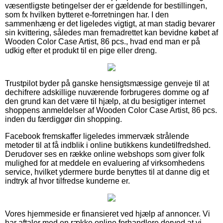
væsentligste betingelser der er gældende for bestillingen,
som fx hvilken bytteret e-forretningen har. I den
sammenhæng er det ligeledes vigtigt, at man stadig bevarer
sin kvittering, således man fremadrettet kan bevidne købet af
Wooden Color Case Artist, 86 pcs., hvad end man er på
udkig efter et produkt til en pige eller dreng.
Trustpilot byder på ganske hensigtsmæssige genveje til at
dechifrere adskillige nuværende forbrugeres domme og af
den grund kan det være til hjælp, at du besigtiger internet
shoppens anmeldelser af Wooden Color Case Artist, 86 pcs.
inden du færdiggør din shopping.
Facebook fremskaffer ligeledes immervæk strålende
metoder til at få indblik i online butikkens kundetilfredshed.
Derudover ses en række online webshops som giver folk
mulighed for at meddele en evaluering af virksomhedens
service, hvilket ydermere burde benyttes til at danne dig et
indtryk af hvor tilfredse kunderne er.
Vores hjemmeside er finansieret ved hjælp af annoncer. Vi
har aftaler med en række online forhandlere derved at vi