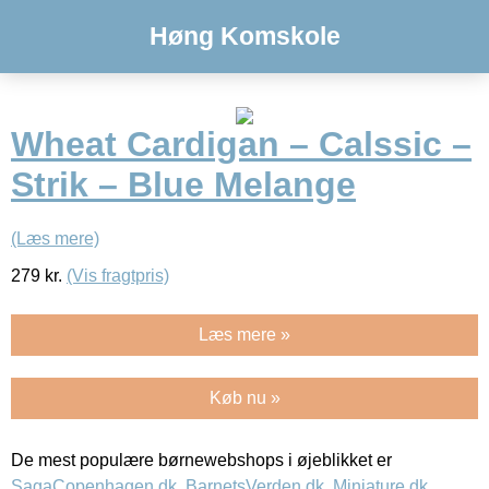
Høng Komskole
Wheat Cardigan – Calssic –
Strik – Blue Melange
(Læs mere)
279
kr.
(Vis fragtpris)
Læs mere »
Køb nu »
De mest populære børnewebshops i øjeblikket er
SagaCopenhagen.dk
,
BarnetsVerden.dk
,
Miniature.dk
,