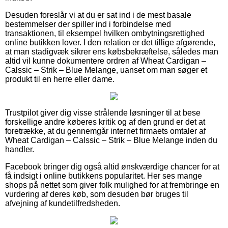
Desuden foreslår vi at du er sat ind i de mest basale
bestemmelser der spiller ind i forbindelse med
transaktionen, til eksempel hvilken ombytningsrettighed
online butikken lover. I den relation er det tillige afgørende,
at man stadigvæk sikrer ens købsbekræftelse, således man
altid vil kunne dokumentere ordren af Wheat Cardigan –
Calssic – Strik – Blue Melange, uanset om man søger et
produkt til en herre eller dame.
Trustpilot giver dig visse strålende løsninger til at bese
forskellige andre køberes kritik og af den grund er det at
foretrække, at du gennemgår internet firmaets omtaler af
Wheat Cardigan – Calssic – Strik – Blue Melange inden du
handler.
Facebook bringer dig også altid ønskværdige chancer for at
få indsigt i online butikkens popularitet. Her ses mange
shops på nettet som giver folk mulighed for at frembringe en
vurdering af deres køb, som desuden bør bruges til
afvejning af kundetilfredsheden.