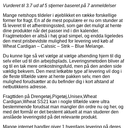
Vurderet til
3.7
ud af 5 stjerner baseret på
7
anmeldelser
Mange netshops tildeler i øjeblikket en række forskellige
former for fragt. En af de mest populære er nu om stunder at
få leveret til et afhentningssted, som gør det muligt at hente
dine produkter når det passer ind i din kalender.
Fragtmetoden er altså i høj grad simpel, og endda ligeledes
den mest prisbevidste mulighed for levering ved køb af
Wheat Cardigan – Calssic – Strik – Blue Melange.
Du kunne lige så vel vælge at vælge afsending hjem til dig
selv eller ud til din arbejdsplads. Leveringsmetoden bliver af
og til en tak mere omkostningsfuld, men på den anden side
vældig bekvem. Den mest letkøbte type af levering vil dog i
de fleste tilfælde være at hente pakken selv, men den
mulighed forudsætter at du befinder dig i kort afstand af
netbutikkens adresse.
Fragttiden på Drengetøj,Pigetøj,Unisex,Wheat
Cardigan,Wheat SS21 kan i nogle tilfælde være ultra
bestemmende forudsat man mangler din ordre nu og her, og
med det formål er det bestemt aktuelt at man studerer den
anslåede leveringstid på det relevante produkt.
Mange internet handler giver 1 hverdags levering på deres