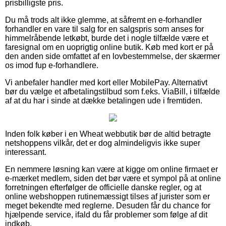
prisbilligste pris.
Du må trods alt ikke glemme, at såfremt en e-forhandler
forhandler en vare til salg for en salgspris som anses for
himmelråbende letkøbt, burde det i nogle tilfælde være et
faresignal om en uoprigtig online butik. Køb med kort er på
den anden side omfattet af en lovbestemmelse, der skærmer
os imod fup e-forhandlere.
Vi anbefaler handler med kort eller MobilePay. Alternativt
bør du vælge et afbetalingstilbud som f.eks. ViaBill, i tilfælde
af at du har i sinde at dække betalingen ude i fremtiden.
Inden folk køber i en Wheat webbutik bør de altid betragte
netshoppens vilkår, det er dog almindeligvis ikke super
interessant.
En nemmere løsning kan være at kigge om online firmaet er
e-mærket medlem, siden det bør være et sympol på at online
forretningen efterfølger de officielle danske regler, og at
online webshoppen rutinemæssigt tilses af jurister som er
meget bekendte med reglerne. Desuden får du chance for
hjælpende service, ifald du får problemer som følge af dit
indkøb.