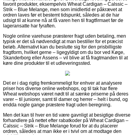
favorit produkter, eksempelvis Wheat Cardigan – Calssic –
Strik – Blue Melange, men som imidlertid er påkrævet at
ordren laves før et bestemt tidspunkt, således at de har
udsigt til at kunne nå at få varen hen til fragtfirmaet før de
lageransatte har fyraften.
Nogle online varehuse præsterer fragt uden betaling, men
typisk er det så nødvendigt at man bestiller for et præcist
beløb. Alternativt kan du beslutte sig for den prisbilligste
fragtform, hvilket gerne – ligegyldigt om du bor ved Køge,
Skanderborg eller Assens – vil blive at få fragtmanden til at
køre dine produkter til et udleveringssted.
Det er i dag rigtig fremkommeligt for enhver at analysere
priser hos diverse online webshops, og til tak har flere
Wheat webshops været nødt til at sænke priserne på deres
varer – til juniorer, samt til damer og herrer – helt i bund, og
endda nogle gange præstere fragt uden beregning.
Men det kan til hver en tid være gavnligt at besigtige diverse
forhandlere på nettet efter rabatkoder på Wheat Cardigan –
Calssic – Strik – Blue Melange forud for at du placerer
ordren, således at man ikke er i tvivl om at modtage den