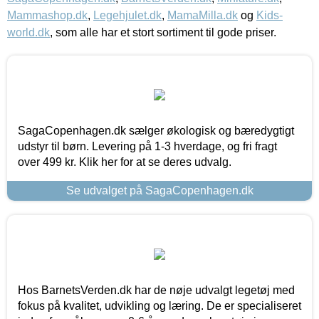
Mammashop.dk
,
Legehjulet.dk
,
MamaMilla.dk
og
Kids-
world.dk
, som alle har et stort sortiment til gode priser.
SagaCopenhagen.dk sælger økologisk og bæredygtigt
udstyr til børn. Levering på 1-3 hverdage, og fri fragt
over 499 kr. Klik her for at se deres udvalg.
Se udvalget på SagaCopenhagen.dk
Hos BarnetsVerden.dk har de nøje udvalgt legetøj med
fokus på kvalitet, udvikling og læring. De er specialiseret