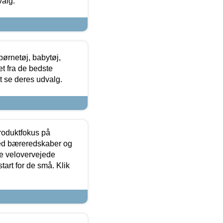
valg.
ørnetøj, babytøj,
t fra de bedste
at se deres udvalg.
produktfokus på
med bæreredskaber og
e velovervejede
tart for de små. Klik