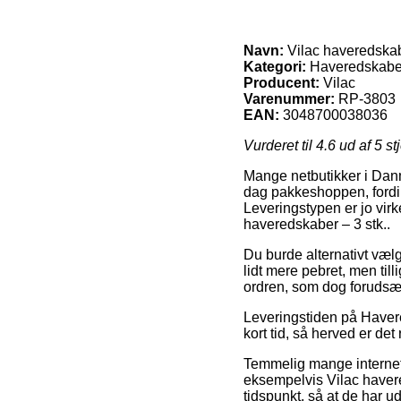
Navn:
Vilac haveredskab
Kategori:
Haveredskabe
Producent:
Vilac
Varenummer:
RP-3803
EAN:
3048700038036
Vurderet til
4.6
ud af 5 st
Mange netbutikker i Danma
dag pakkeshoppen, fordi d
Leveringstypen er jo virk
haveredskaber – 3 stk..
Du burde alternativt vælg
lidt mere pebret, men til
ordren, som dog forudsætt
Leveringstiden på Haver
kort tid, så herved er d
Temmelig mange internet f
eksempelvis Vilac havere
tidspunkt, så at de har ud