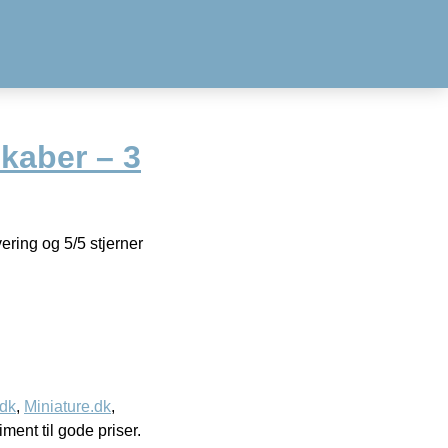
kaber – 3
ring og 5/5 stjerner
.dk
,
Miniature.dk
,
timent til gode priser.