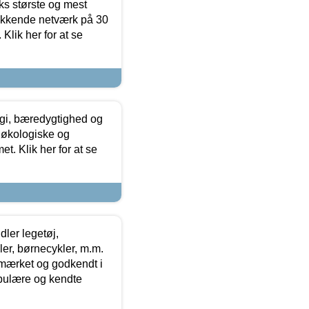
ks største og mest
ækkende netværk på 30
Klik her for at se
gi, bæredygtighed og
 økologiske og
t. Klik her for at se
ler legetøj,
r, børnecykler, m.m.
-mærket og godkendt i
opulære og kendte