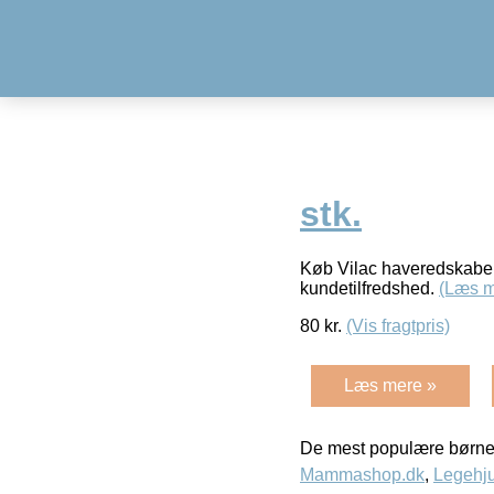
stk.
Køb Vilac haveredskaber 
kundetilfredshed.
(Læs m
80
kr.
(Vis fragtpris)
Læs mere »
De mest populære børne
Mammashop.dk
,
Legehju