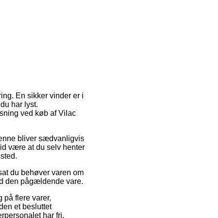
ng. En sikker vinder er i
du har lyst.
øsning ved køb af Vilac
 Denne bliver sædvanligvis
tid være at du selv henter
sted.
dsat du behøver varen om
 ved den pågældende vare.
 på flere varer,
en et besluttet
rpersonalet har fri.