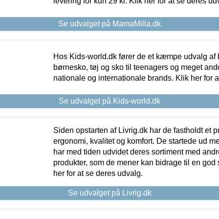
levering for kun 29 kr. Klik her for at se deres ud
Se udvalget på MamaMilla.dk
Hos Kids-world.dk fører de et kæmpe udvalg af b
børnesko, tøj og sko til teenagers og meget ande
nationale og internationale brands. Klik her for 
Se udvalget på Kids-world.dk
Siden opstarten af Livrig.dk har de fastholdt et 
ergonomi, kvalitet og komfort. De startede ud 
har med tiden udvidet deres sortiment med andr
produkter, som de mener kan bidrage til en god s
her for at se deres udvalg.
Se udvalget på Livrig.dk