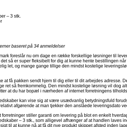
er – 3 stk.
r
jerner baseret på
34
anmeldelser
rk foreslår nu om dage en række forskellige løsninger til leveri
et så er super fleksibelt for dig at kunne hente bestillingen når 
elig let, og mange gange tillige den mindst kostelige leveringsl
e at få pakken sendt hjem til dig eller til dit arbejdes adresse.
lige ret så fremkommelig. Den mindst kostelige løsning vil dog al
er at du har bopæl i nærheden af internet forretningens tilholds
edskaber kan vise sig at være usædvanlig betydningsfuld foru
et relativt afgørende at man tjekker den anslåede leveringsdato
orretninger stiller garanti om levering på blot en enkelt hverdag
dskaber – 3 stk., som alligevel afhænger af at handlen laves ind
sigt til at kunne nå at få dit nye produkt skippet afsted inden lage