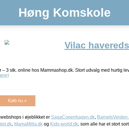
Høng Komskole
Vilac havereds
– 3 stk. online hos Mammashop.dk. Stort udvalg med hurtig leve
ere)
Køb nu »
webshops i øjeblikket er
SagaCopenhagen.dk
,
BarnetsVerden
let.dk
,
MamaMilla.dk
og
Kids-world.dk
, som alle har et stort sor