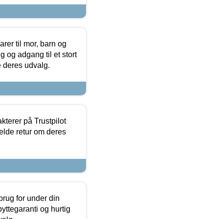
er til mor, barn og
 og adgang til et stort
se deres udvalg.
kterer på Trustpilot
elde retur om deres
brug for under din
yttegaranti og hurtig