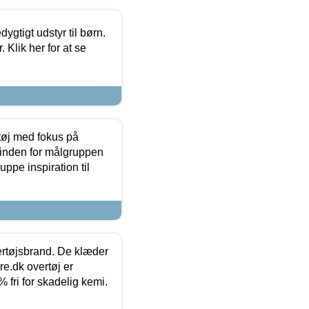
tigt udstyr til børn.
 Klik her for at se
tøj med fokus på
t inden for målgruppen
ppe inspiration til
vertøjsbrand. De klæder
ure.dk overtøj er
fri for skadelig kemi.