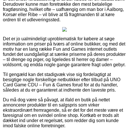
Derudover kunne man foretrække den mest betalelige
fragtløsning, hvilket ofte – uafhængig om man bor i Aalborg,
Korsør eller Ribe – vil blive at få fragtmanden til at køre
ordren til et udleveringssted.
Det er jo ualmindeligt uproblematisk for købere at søge
information om priser på tværs af online butikker, og med det
motiv har en lang række Fun and Games internet outlets
fundet det uundgåeligt at sænke priserne på deres produkter
– til drenge og piger, og ligeledes til herrer og damer –
voldsomt, og endda nogle gange garantere fragt uden gebyr.
Til gengæld kan det stadigvæk vise sig fordelagtigt at
besigtige nogle forskellige netbutikker efter tilbud på UNO
Card Game CDU – Fun & Games forud for at du handler,
således at du er garanteret at indhente den laveste pris.
Du må dog være så påvagt, at ifald en butik på nettet
annoncerer produkter til en salgspris som virker
ekstraordinært fremragende, så er det for det meste være et
faresignal om en svindel online shop. Kortkøb er trods alt
dækket ind under et regelsæt, som redder dig som kunde
imod falske online forretninger.