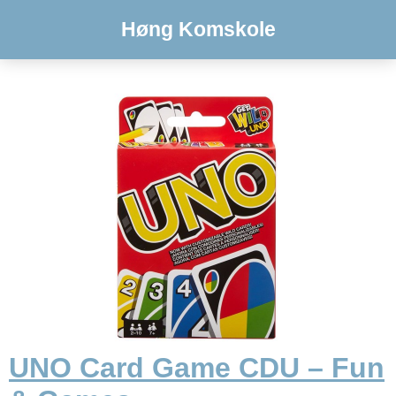
Høng Komskole
UNO Card Game CDU – Fun