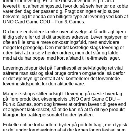
former for levering. En af de mest anvendte er p.t. at få
leveret til et afhentningssted, hvor du så selv henter de købte
varer den dag der passer dig. Fragtløsningen er jo super
bekvem, og tit endda den billigste type af levering ved køb af
UNO Card Game CDU – Fun & Games.
Du burde endvidere tænke over at vælge at få udbragt hjem
til dig selv eller ud til dit arbejdes adresse. Leveringstypen er
ofte en lille smule mere omkostningsfuld, men endvidere
meget let gængelig. Den mindst kostelige slags levering er
uden tvivl at du selv henter ordren, men det står og falder
med at du har bopæl med kort afstand til e-firmaets lager.
Leveringstidspunktet på Familiespil er selvfølgelig ret vital
såfremt man står og skal bruge ordren omgående, så derfor
er det øjensynligt centralt at vi kontrollerer det forventede
leveringstidspunkt for den aktuelle vare.
Mange e-shops stiller udsigt til levering på næste hverdag
på flere produkter, eksempelvis UNO Card Game CDU –
Fun & Games, som dog kræver at ordren laves tidligere end
et angivent klokkeslæt, så at de kan nå at få dit nye produkt
klargjort før pakkepersonalet holder fyraften.
Enkelte online forhandlere byder på portofri fragt, men typisk
er det under forudsætning af at der købes for en fastsat sum.