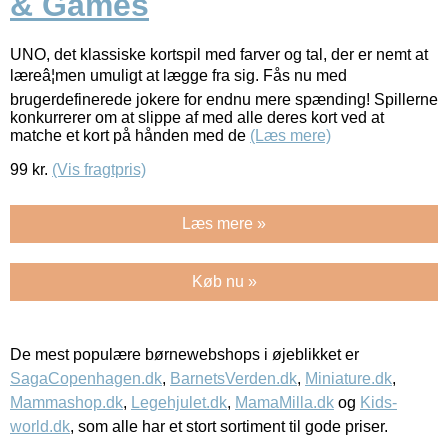
& Games
UNO, det klassiske kortspil med farver og tal, der er nemt at
læreâ¦men umuligt at lægge fra sig. Fås nu med
brugerdefinerede jokere for endnu mere spænding! Spillerne
konkurrerer om at slippe af med alle deres kort ved at
matche et kort på hånden med de
(Læs mere)
99
kr.
(Vis fragtpris)
Læs mere »
Køb nu »
De mest populære børnewebshops i øjeblikket er
SagaCopenhagen.dk
,
BarnetsVerden.dk
,
Miniature.dk
,
Mammashop.dk
,
Legehjulet.dk
,
MamaMilla.dk
og
Kids-
world.dk
, som alle har et stort sortiment til gode priser.