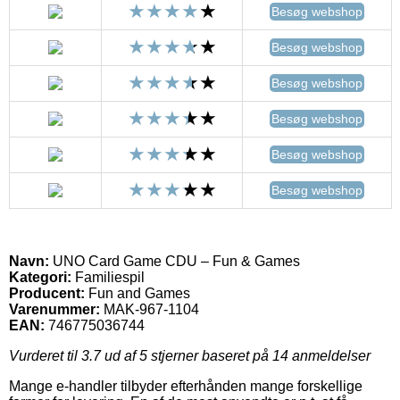
Besøg webshop
Besøg webshop
Besøg webshop
Besøg webshop
Besøg webshop
Besøg webshop
Navn:
UNO Card Game CDU – Fun & Games
Kategori:
Familiespil
Producent:
Fun and Games
Varenummer:
MAK-967-1104
EAN:
746775036744
Vurderet til
3.7
ud af 5 stjerner baseret på
14
anmeldelser
Mange e-handler tilbyder efterhånden mange forskellige