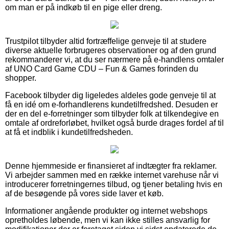
om man er på indkøb til en pige eller dreng.
Trustpilot tilbyder altid fortræffelige genveje til at studere
diverse aktuelle forbrugeres observationer og af den grund
rekommanderer vi, at du ser nærmere på e-handlens omtaler
af UNO Card Game CDU – Fun & Games forinden du
shopper.
Facebook tilbyder dig ligeledes aldeles gode genveje til at
få en idé om e-forhandlerens kundetilfredshed. Desuden er
der en del e-forretninger som tilbyder folk at tilkendegive en
omtale af ordreforløbet, hvilket også burde drages fordel af til
at få et indblik i kundetilfredsheden.
Denne hjemmeside er finansieret af indtægter fra reklamer.
Vi arbejder sammen med en række internet varehuse når vi
introducerer forretningernes tilbud, og tjener betaling hvis en
af de besøgende på vores side laver et køb.
Informationer angående produkter og internet webshops
opretholdes løbende, men vi kan ikke stilles ansvarlig for