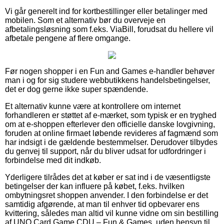
Vi går generelt ind for kortbestillinger eller betalinger med
mobilen. Som et alternativ bør du overveje en
afbetalingsløsning som f.eks. ViaBill, forudsat du hellere vil
afbetale pengene af flere omgange.
Før nogen shopper i en Fun and Games e-handler behøver
man i og for sig studere webbutikkens handelsbetingelser,
det er dog gerne ikke super spændende.
Et alternativ kunne være at kontrollere om internet
forhandleren er støttet af e-mærket, som typisk er en tryghed
om at e-shoppen efterlever den officielle danske lovgivning,
foruden at online firmaet løbende revideres af fagmænd som
har indsigt i de gældende bestemmelser. Derudover tilbydes
du genvej til support, når du bliver udsat for udfordringer i
forbindelse med dit indkøb.
Yderligere tilrådes det at køber er sat ind i de væsentligste
betingelser der kan influere på købet, f.eks. hvilken
ombytningsret shoppen anvender. I den forbindelse er det
samtidig afgørende, at man til enhver tid opbevarer ens
kvittering, således man altid vil kunne vidne om sin bestilling
af UNO Card Game CDU – Fun & Games, uden hensyn til