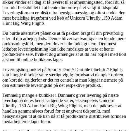
sikker vinder er i dag at få leveret til et afhentningssted, fordi du så
har fuld fleksibilitet til at hente din ordre på et valgfrit tidspunkt.
Leveringsformen er altså ultra hensigtsmæssig, og oftest endda den
mest betalelige fragtform ved køb af Unicorn Ultrafly .150 Adam
Hunt Big Wing Flights.
Du burde alternativt påtænke at få pakken bragt til din privatbolig
eller til din arbejdsplads. Denne bliver sædvanligvis en kende mere
omkostningsfuld, men derudover ualmindeligt nem. Den mest
letkøbte leveringsløsning kan ikke modsiges at være at hente
produkterne selv, hvilket dog afhænger af at du har bopæl med kort
afstand til online butikkens lager.
Leveringstidspunktet på Sport // Dart // Dartpile tilbehør // Flights
kan i nogle tilfælde være særligt vigtig forudsat vi mangler ordren
om kort tid, og derfor er det ret centralt at man kigger nærmere på
den estimerede leveringstid på det respektive produkt.
Temmelig mange e-butikker i Danmark giver levering på næste
hverdag på deres bedst sælgende varer, eksempelvis Unicorn
Ultrafly .150 Adam Hunt Big Wing Flights, men det påkræver at
handlen gemmenføres forud for et angivent tidspunkt, med
hensynstagen til at de kan nå at få produkterne distribueret forinden
medarbejderne tager hjem.