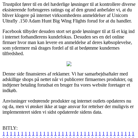
Trustpilot fører til en del hæderlige løsninger til at kontrollere diverse
eksisterende forbrugeres ratings og af den grund anbefaler vi, at du
bliver klogere på internet virksomhedens anmeldelser af Unicorn
Ultrafly .150 Adam Hunt Big Wing Flights forud for at du handler.
Facebook tilbyder desuden stort set gode løsninger til at få et kig ind
i internet forhandlerens kundefokus. Desuden ses en del online
firmaer hvor man kan levere en anmeldelse af deres købsoplevelse,
som ydermere må drages fordel af til at bedømme kundernes
tilfredshed.
Denne side finansieres af reklamer. Vi har samarbejdsaftaler med
adskillige shops på nettet når vi publicerer firmaernes produkter, og
indtjener betaling forudsat en bruger fra vores website foretager et
indkøb.
Anvisninger vedrørende produkter og internet outlets opdateres nu
og da, men vi ønsker ikke at tage ansvar for rettelser der muligvis er
implementeret siden vi sidst opdaterede sidens data.
BITLY:
1
1
1
1
1
1
1
1
1
1
1
1
1
1
1
1
1
1
1
1
1
1
1
1
1
1
1
1
1
1
1
1
1
1
1
1