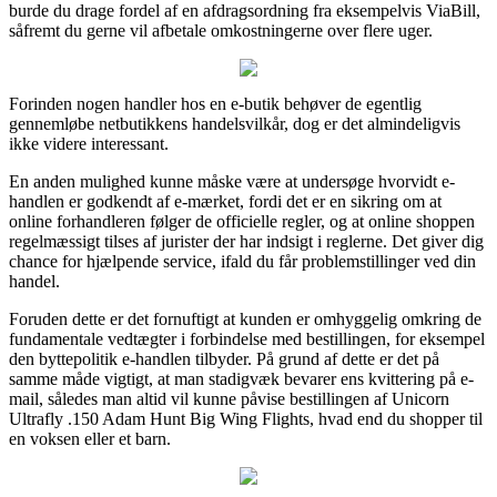
burde du drage fordel af en afdragsordning fra eksempelvis ViaBill,
såfremt du gerne vil afbetale omkostningerne over flere uger.
Forinden nogen handler hos en e-butik behøver de egentlig
gennemløbe netbutikkens handelsvilkår, dog er det almindeligvis
ikke videre interessant.
En anden mulighed kunne måske være at undersøge hvorvidt e-
handlen er godkendt af e-mærket, fordi det er en sikring om at
online forhandleren følger de officielle regler, og at online shoppen
regelmæssigt tilses af jurister der har indsigt i reglerne. Det giver dig
chance for hjælpende service, ifald du får problemstillinger ved din
handel.
Foruden dette er det fornuftigt at kunden er omhyggelig omkring de
fundamentale vedtægter i forbindelse med bestillingen, for eksempel
den byttepolitik e-handlen tilbyder. På grund af dette er det på
samme måde vigtigt, at man stadigvæk bevarer ens kvittering på e-
mail, således man altid vil kunne påvise bestillingen af Unicorn
Ultrafly .150 Adam Hunt Big Wing Flights, hvad end du shopper til
en voksen eller et barn.