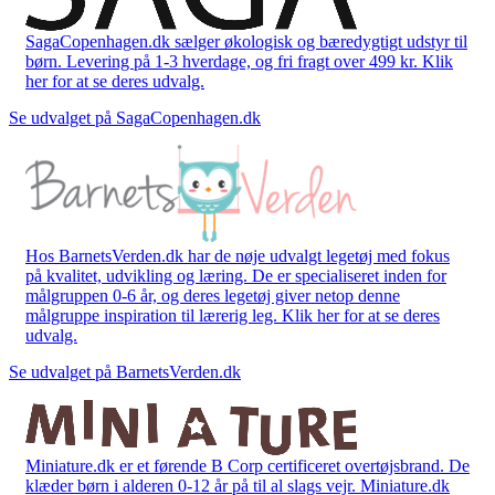
SagaCopenhagen.dk sælger økologisk og bæredygtigt udstyr til
børn. Levering på 1-3 hverdage, og fri fragt over 499 kr. Klik
her for at se deres udvalg.
Se udvalget på SagaCopenhagen.dk
Hos BarnetsVerden.dk har de nøje udvalgt legetøj med fokus
på kvalitet, udvikling og læring. De er specialiseret inden for
målgruppen 0-6 år, og deres legetøj giver netop denne
målgruppe inspiration til lærerig leg. Klik her for at se deres
udvalg.
Se udvalget på BarnetsVerden.dk
Miniature.dk er et førende B Corp certificeret overtøjsbrand. De
klæder børn i alderen 0-12 år på til al slags vejr. Miniature.dk