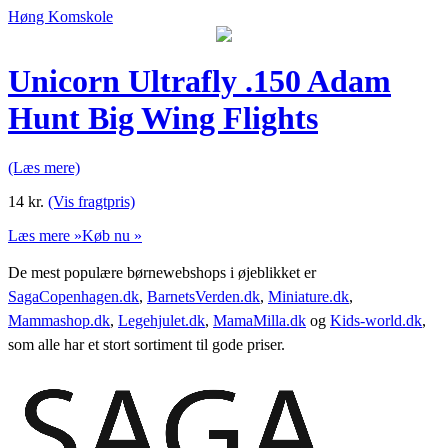
Høng Komskole
Unicorn Ultrafly .150 Adam
Hunt Big Wing Flights
(Læs mere)
14
kr.
(Vis fragtpris)
Læs mere »
Køb nu »
De mest populære børnewebshops i øjeblikket er
SagaCopenhagen.dk
,
BarnetsVerden.dk
,
Miniature.dk
,
Mammashop.dk
,
Legehjulet.dk
,
MamaMilla.dk
og
Kids-world.dk
,
som alle har et stort sortiment til gode priser.