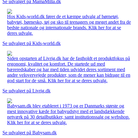
Se udvalget på MamaMilla.dk
Hos Kids-world.dk fører de et kæmpe udvalg af børnetøj,
babytøj, børnesko, tøj og sko til teenagers og meget andet fra de
bedste nationale og internationale brands. Klik her for at se
deres udvalg.
Se udvalget på Kids-world.dk
Siden opstarten af Livrig.dk har de fastholdt et produktfokus på
ergonomi, kvalitet og komfort. De startede ud med
bæreredskaber og har med tiden udvidet deres sortiment med
andre velovervejede produkter, som de mener kan bidrage til en
god start for de små. Klik her for at se deres udvalg.
Se udvalget på Livrig.dk
Babysam.dk blev etableret i 1973 og er Danmarks største og
mest innovative kæde for babyudstyr med et landsdækkende
netværk på 30 detailbutikker, samt institutionssalg og webshop.
Klik her for at se deres udvalg.
Se udvalget på Babysam.dk