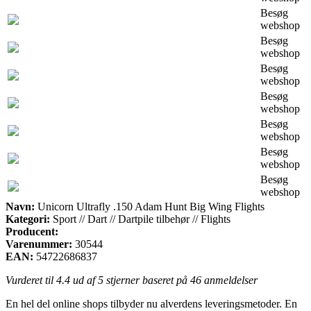
Besøg
webshop
Besøg
webshop
Besøg
webshop
Besøg
webshop
Besøg
webshop
Besøg
webshop
Besøg
webshop
Navn:
Unicorn Ultrafly .150 Adam Hunt Big Wing Flights
Kategori:
Sport // Dart // Dartpile tilbehør // Flights
Producent:
Varenummer:
30544
EAN:
54722686837
Vurderet til
4.4
ud af 5 stjerner baseret på
46
anmeldelser
En hel del online shops tilbyder nu alverdens leveringsmetoder. En