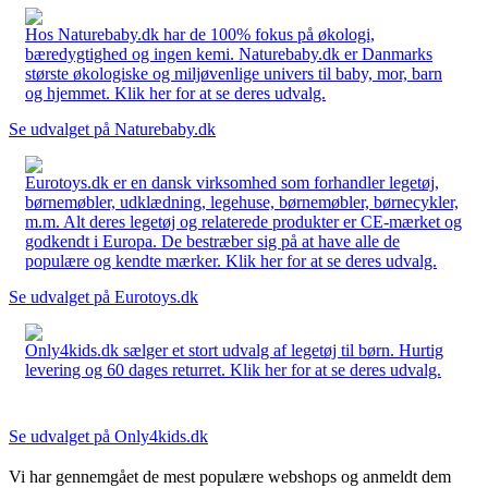
Hos Naturebaby.dk har de 100% fokus på økologi,
bæredygtighed og ingen kemi. Naturebaby.dk er Danmarks
største økologiske og miljøvenlige univers til baby, mor, barn
og hjemmet. Klik her for at se deres udvalg.
Se udvalget på Naturebaby.dk
Eurotoys.dk er en dansk virksomhed som forhandler legetøj,
børnemøbler, udklædning, legehuse, børnemøbler, børnecykler,
m.m. Alt deres legetøj og relaterede produkter er CE-mærket og
godkendt i Europa. De bestræber sig på at have alle de
populære og kendte mærker. Klik her for at se deres udvalg.
Se udvalget på Eurotoys.dk
Only4kids.dk sælger et stort udvalg af legetøj til børn. Hurtig
levering og 60 dages returret. Klik her for at se deres udvalg.
Se udvalget på Only4kids.dk
Vi har gennemgået de mest populære webshops og anmeldt dem