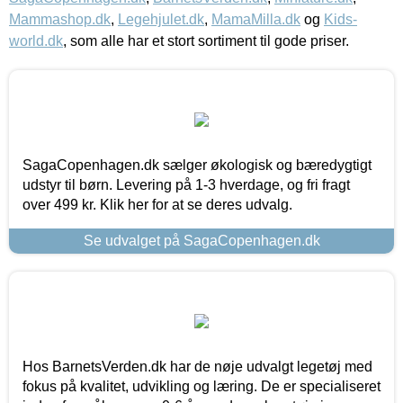
Mammashop.dk
,
Legehjulet.dk
,
MamaMilla.dk
og
Kids-
world.dk
, som alle har et stort sortiment til gode priser.
SagaCopenhagen.dk sælger økologisk og bæredygtigt
udstyr til børn. Levering på 1-3 hverdage, og fri fragt
over 499 kr. Klik her for at se deres udvalg.
Se udvalget på SagaCopenhagen.dk
Hos BarnetsVerden.dk har de nøje udvalgt legetøj med
fokus på kvalitet, udvikling og læring. De er specialiseret