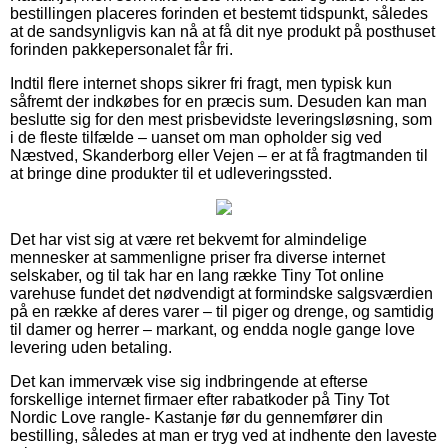
bestillingen placeres forinden et bestemt tidspunkt, således
at de sandsynligvis kan nå at få dit nye produkt på posthuset
forinden pakkepersonalet får fri.
Indtil flere internet shops sikrer fri fragt, men typisk kun
såfremt der indkøbes for en præcis sum. Desuden kan man
beslutte sig for den mest prisbevidste leveringsløsning, som
i de fleste tilfælde – uanset om man opholder sig ved
Næstved, Skanderborg eller Vejen – er at få fragtmanden til
at bringe dine produkter til et udleveringssted.
Det har vist sig at være ret bekvemt for almindelige
mennesker at sammenligne priser fra diverse internet
selskaber, og til tak har en lang række Tiny Tot online
varehuse fundet det nødvendigt at formindske salgsværdien
på en række af deres varer – til piger og drenge, og samtidig
til damer og herrer – markant, og endda nogle gange love
levering uden betaling.
Det kan immervæk vise sig indbringende at efterse
forskellige internet firmaer efter rabatkoder på Tiny Tot
Nordic Love rangle- Kastanje før du gennemfører din
bestilling, således at man er tryg ved at indhente den laveste