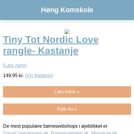
Høng Komskole
Tiny Tot Nordic Love
rangle- Kastanje
(Læs mere)
149.95
kr.
(Vis fragtpris)
Læs mere »
Køb nu »
De mest populære børnewebshops i øjeblikket er
SagaCopenhagen.dk
,
BarnetsVerden.dk
,
Miniature.dk
,