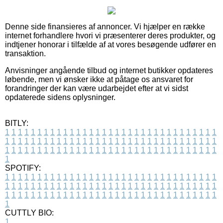
Denne side finansieres af annoncer. Vi hjælper en række
internet forhandlere hvori vi præsenterer deres produkter, og
indtjener honorar i tilfælde af at vores besøgende udfører en
transaktion.
Anvisninger angående tilbud og internet butikker opdateres
løbende, men vi ønsker ikke at påtage os ansvaret for
forandringer der kan være udarbejdet efter at vi sidst
opdaterede sidens oplysninger.
BITLY:
1
1
1
1
1
1
1
1
1
1
1
1
1
1
1
1
1
1
1
1
1
1
1
1
1
1
1
1
1
1
1
1
1
1
1
1
1
1
1
1
1
1
1
1
1
1
1
1
1
1
1
1
1
1
1
1
1
1
1
1
1
1
1
1
1
1
1
1
1
1
1
1
1
1
1
1
1
1
1
1
1
1
1
1
1
1
1
1
1
1
1
1
1
1
1
1
1
1
1
1
SPOTIFY:
1
1
1
1
1
1
1
1
1
1
1
1
1
1
1
1
1
1
1
1
1
1
1
1
1
1
1
1
1
1
1
1
1
1
1
1
1
1
1
1
1
1
1
1
1
1
1
1
1
1
1
1
1
1
1
1
1
1
1
1
1
1
1
1
1
1
1
1
1
1
1
1
1
1
1
1
1
1
1
1
1
1
1
1
1
1
1
1
1
1
1
1
1
1
1
1
1
1
1
1
CUTTLY BIO:
1