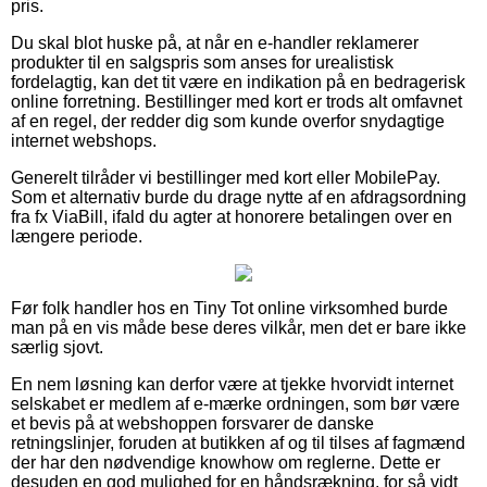
pris.
Du skal blot huske på, at når en e-handler reklamerer
produkter til en salgspris som anses for urealistisk
fordelagtig, kan det tit være en indikation på en bedragerisk
online forretning. Bestillinger med kort er trods alt omfavnet
af en regel, der redder dig som kunde overfor snydagtige
internet webshops.
Generelt tilråder vi bestillinger med kort eller MobilePay.
Som et alternativ burde du drage nytte af en afdragsordning
fra fx ViaBill, ifald du agter at honorere betalingen over en
længere periode.
Før folk handler hos en Tiny Tot online virksomhed burde
man på en vis måde bese deres vilkår, men det er bare ikke
særlig sjovt.
En nem løsning kan derfor være at tjekke hvorvidt internet
selskabet er medlem af e-mærke ordningen, som bør være
et bevis på at webshoppen forsvarer de danske
retningslinjer, foruden at butikken af og til tilses af fagmænd
der har den nødvendige knowhow om reglerne. Dette er
desuden en god mulighed for en håndsrækning, for så vidt