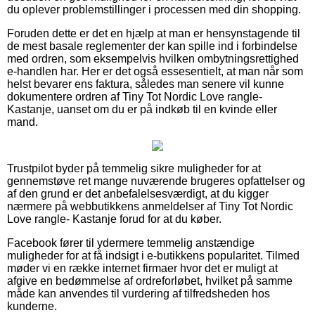
du oplever problemstillinger i processen med din shopping.
Foruden dette er det en hjælp at man er hensynstagende til
de mest basale reglementer der kan spille ind i forbindelse
med ordren, som eksempelvis hvilken ombytningsrettighed
e-handlen har. Her er det også essesentielt, at man når som
helst bevarer ens faktura, således man senere vil kunne
dokumentere ordren af Tiny Tot Nordic Love rangle-
Kastanje, uanset om du er på indkøb til en kvinde eller
mand.
Trustpilot byder på temmelig sikre muligheder for at
gennemstøve ret mange nuværende brugeres opfattelser og
af den grund er det anbefalelsesværdigt, at du kigger
nærmere på webbutikkens anmeldelser af Tiny Tot Nordic
Love rangle- Kastanje forud for at du køber.
Facebook fører til ydermere temmelig anstændige
muligheder for at få indsigt i e-butikkens popularitet. Tilmed
møder vi en række internet firmaer hvor det er muligt at
afgive en bedømmelse af ordreforløbet, hvilket på samme
måde kan anvendes til vurdering af tilfredsheden hos
kunderne.