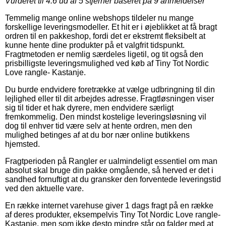
Vurderet til
4.6
ud af 5 stjerner baseret på
9
anmeldelser
Temmelig mange online webshops tildeler nu mange
forskellige leveringsmodeller. Et hit er i øjeblikket at få bragt
ordren til en pakkeshop, fordi det er ekstremt fleksibelt at
kunne hente dine produkter på et valgfrit tidspunkt.
Fragtmetoden er nemlig særdeles ligetil, og tit også den
prisbilligste leveringsmulighed ved køb af Tiny Tot Nordic
Love rangle- Kastanje.
Du burde endvidere foretrække at vælge udbringning til din
lejlighed eller til dit arbejdes adresse. Fragtløsningen viser
sig til tider et hak dyrere, men endvidere særligt
fremkommelig. Den mindst kostelige leveringsløsning vil
dog til enhver tid være selv at hente ordren, men den
mulighed betinges af at du bor nær online butikkens
hjemsted.
Fragtperioden på Rangler er ualmindeligt essentiel om man
absolut skal bruge din pakke omgående, så herved er det i
sandhed fornuftigt at du gransker den forventede leveringstid
ved den aktuelle vare.
En række internet varehuse giver 1 dags fragt på en række
af deres produkter, eksempelvis Tiny Tot Nordic Love rangle-
Kastanje, men som ikke desto mindre står og falder med at