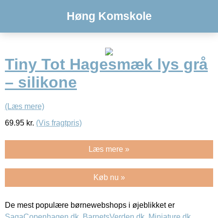
Høng Komskole
Tiny Tot Hagesmæk lys grå
– silikone
(Læs mere)
69.95
kr.
(Vis fragtpris)
Læs mere »
Køb nu »
De mest populære børnewebshops i øjeblikket er
SagaCopenhagen.dk
,
BarnetsVerden.dk
,
Miniature.dk
,