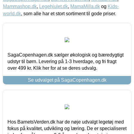
Mammashop.dk
,
Legehjulet.dk
,
MamaMilla.dk
og
Kids-
world.dk
, som alle har et stort sortiment til gode priser.
SagaCopenhagen.dk sælger økologisk og bæredygtigt
udstyr til børn. Levering på 1-3 hverdage, og fri fragt
over 499 kr. Klik her for at se deres udvalg.
Se udvalget på SagaCopenhagen.dk
Hos BarnetsVerden.dk har de nøje udvalgt legetøj med
fokus på kvalitet, udvikling og læring. De er specialiseret