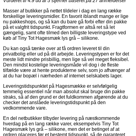
Vurderet til
4.9
ud af 5 stjerner baseret på
27
anmeldelser
Masser af butikker på nettet tildeler i dag en lang række
forskellige leveringsmidler. En favorit iblandt mange er lige
nu pakkeshops, og så kan du bare gå forbi efter din pakke
på et valgfrit tidspunkt. Fragtformen er altså ret så let
gængelig, samt ofte tilmed den billigste leveringstype ved
køb af Tiny Tot Hagesmæk lys grå – silikone.
Du kan også tænke over at få ordren leveret til din
privatbolig eller ud på dit arbejde. Leveringstypen er for det
meste lidt mindre prisbillig, men lige så vel meget fleksibel.
Den mindst kostelige leveringsmåde vil dog i de fleste
tilfælde være at hente produkterne selv, som jo afhænger af
at du har bopæl i nærheden af internet selskabets lager.
Leveringstidspunktet på Hagesmække er selvfølgelig
temmelig essentiel når man absolut skal bruge din pakke
straks, så af den grund er det fuldkommen afgørende at du
checker det anslåede leveringstidspunkt på den
vedkommende vare.
En del netbutikker tilbyder levering på næstkommende
hverdag på en lang række varer, eksempelvis Tiny Tot
Hagesmæk lys grå – silikone, men det er betinget af at
ordren placeres før et bestemt tidspunkt, så de garanteret