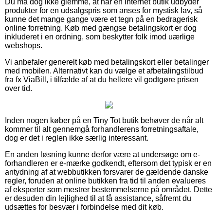
Du må dog ikke glemme, at når en internet butik udbyder
produkter for en udsalgspris som anses for mystisk lav, så
kunne det mange gange være et tegn på en bedragerisk
online forretning. Køb med gængse betalingskort er dog
inkluderet i en ordning, som beskytter folk imod uærlige
webshops.
Vi anbefaler generelt køb med betalingskort eller betalinger
med mobilen. Alternativt kan du vælge et afbetalingstilbud
fra fx ViaBill, i tilfælde af at du hellere vil godtgøre prisen
over tid.
Inden nogen køber på en Tiny Tot butik behøver de når alt
kommer til alt gennemgå forhandlerens forretningsaftale,
dog er det i reglen ikke særlig interessant.
En anden løsning kunne derfor være at undersøge om e-
forhandleren er e-mærke godkendt, eftersom det typisk er en
antydning af at webbutikken forsvarer de gældende danske
regler, foruden at online butikken fra tid til anden evalueres
af eksperter som mestrer bestemmelserne på området. Dette
er desuden din lejlighed til at få assistance, såfremt du
udsættes for besvær i forbindelse med dit køb.