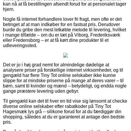
kan nå at få bestillingen afsendt forud for at personalet tager
hjem.
Nogle få internet forhandlere lover fri fragt, men ofte er det
betinget af at man indkøber for en fastsat pris. Derudover
burde du gribe den mest letkøbte metode til levering, hvilket
i mange tilfælde – om du er tæt på Viborg, Frederiksværk
eller Fredensborg – er at få kørt dine produkter til et
udleveringssted.
Det er jo i høj grad nemt for almindelige dødelige at
analysere priser på forskellige internet virksomheder, og til
gengæld har flere Tiny Tot online selskaber ikke kunne
slippe for at mindske priserne på mange af deres varer – til
børn, samt til kvinder og mænd – betydeligt, og endda nogle
gange præstere levering uden gebyr.
Til gengæld kan det til hver en tid vise sig lønsomt at checke
diverse online selskaber efter rabatkoder på Tiny Tot
Hagesmæk lys grå – silikone forud for at du færdiggør din
shopping, således at du er garanteret at antage den bedste
pris.