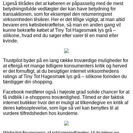
Ligeså tilrådes det at køberen er påpasselig med de mest
betydningsfulde vedtægter der kan have betydning for
transaktionen, som for eksempel den returneringsret
virksomheden tilsikrer. Her er det tillige vigtigt, at man altid
bevarer ens købsbekræftelse, så man en anden gang vil
kunne bekræfte købet af Tiny Tot Hagesmæk lys grå –
silikone, hvad end du søger efter varer til en mand eller
kvinde.
Trustpilot byder på en lang række troværdige muligheder for
at eftergå ret mange tidligere konsumenters kritik og herved
er det fornuftigt, at du besigtiger internet virksomhedens
ratings af Tiny Tot Hagesmæk lys grå – silikone forinden du
færdiggør din shopping.
Facebook medfører også i højeste grad solide chancer for at
få indblik i e-shoppens troværdighed. Tilmed er der faktisk
internet butikker hvor det er muligt at tilkendegive en kritik af
deres købsoplevelse, som lige så vel kan benyttes til at
vurdere tilfredsheden hos kunderne.
Websitet finansieres af reklameindtægter. Vi hjælper en