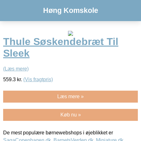
Høng Komskole
Thule Søskendebræt Til
Sleek
(Læs mere)
559.3
kr.
(Vis fragtpris)
Læs mere »
Køb nu »
De mest populære børnewebshops i øjeblikket er
SagaCopenhagen.dk
,
BarnetsVerden.dk
,
Miniature.dk
,