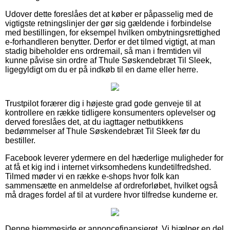
Udover dette foreslåes det at køber er påpasselig med de
vigtigste retningslinjer der gør sig gældende i forbindelse
med bestillingen, for eksempel hvilken ombytningsrettighed
e-forhandleren benytter. Derfor er det tilmed vigtigt, at man
stadig bibeholder ens ordremail, så man i fremtiden vil
kunne påvise sin ordre af Thule Søskendebræt Til Sleek,
ligegyldigt om du er på indkøb til en dame eller herre.
Trustpilot forærer dig i højeste grad gode genveje til at
kontrollere en række tidligere konsumenters oplevelser og
derved foreslåes det, at du iagttager netbutikkens
bedømmelser af Thule Søskendebræt Til Sleek før du
bestiller.
Facebook leverer ydermere en del hæderlige muligheder for
at få et kig ind i internet virksomhedens kundetilfredshed.
Tilmed møder vi en række e-shops hvor folk kan
sammensætte en anmeldelse af ordreforløbet, hvilket også
må drages fordel af til at vurdere hvor tilfredse kunderne er.
Denne hjemmeside er annoncefinansieret. Vi hjælper en del