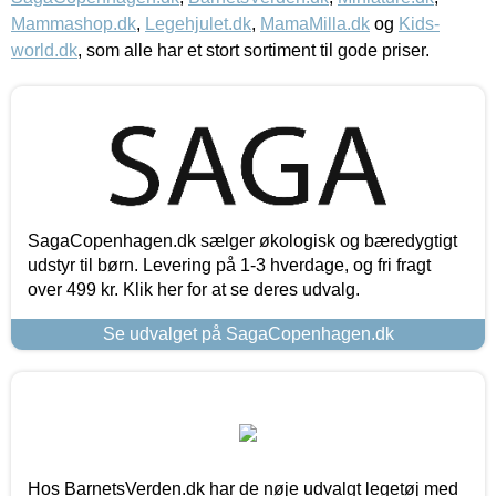
Mammashop.dk
,
Legehjulet.dk
,
MamaMilla.dk
og
Kids-
world.dk
, som alle har et stort sortiment til gode priser.
SagaCopenhagen.dk sælger økologisk og bæredygtigt
udstyr til børn. Levering på 1-3 hverdage, og fri fragt
over 499 kr. Klik her for at se deres udvalg.
Se udvalget på SagaCopenhagen.dk
Hos BarnetsVerden.dk har de nøje udvalgt legetøj med