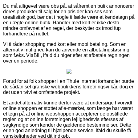
Du må alligevel være obs på, at såfremt en butik annoncerer
deres produkter til salg for en pris der kan ses som
urealistisk god, bør det i nogle tilfælde være et kendetegn på
en uægte online butik. Handler med kort er ikke desto
mindre omfavnet af en regel, der beskytter os imod fup
forhandlere på nettet.
Vi tilråder shopping med kort eller mobilbetaling. Som en
alternativ mulighed kan du anvende en afbetalingsløsning
som f.eks. ViaBill, ifald du higer efter at afbetale regningen
over en periode.
Forud for at folk shopper i en Thule internet forhandler burde
de sådan set granske webbutikkens forretningsvilkår, dog er
det uden tvivl et omfattende projekt.
Et andet alternativ kunne derfor være at undersøge hvorvidt
online shoppen er støttet af e-mærket, som længe har været
et tegn på at online webshoppen accepterer de opstillede
regler, og at online forretningen lejlighedsvis efterses af
sagkyndige som kender de gældende bestemmelser. Dette
er en god anledning til hjælpende service, ifald du skulle få
vanskeligheder ved dit indkøb.