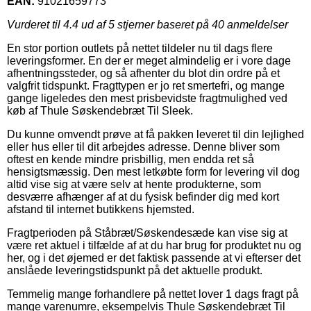
EAN:
91021659773
Vurderet til
4.4
ud af 5 stjerner baseret på
40
anmeldelser
En stor portion outlets på nettet tildeler nu til dags flere
leveringsformer. En der er meget almindelig er i vore dage
afhentningssteder, og så afhenter du blot din ordre på et
valgfrit tidspunkt. Fragttypen er jo ret smertefri, og mange
gange ligeledes den mest prisbevidste fragtmulighed ved
køb af Thule Søskendebræt Til Sleek.
Du kunne omvendt prøve at få pakken leveret til din lejlighed
eller hus eller til dit arbejdes adresse. Denne bliver som
oftest en kende mindre prisbillig, men endda ret så
hensigtsmæssig. Den mest letkøbte form for levering vil dog
altid vise sig at være selv at hente produkterne, som
desværre afhænger af at du fysisk befinder dig med kort
afstand til internet butikkens hjemsted.
Fragtperioden på Ståbræt/Søskendesæde kan vise sig at
være ret aktuel i tilfælde af at du har brug for produktet nu og
her, og i det øjemed er det faktisk passende at vi efterser det
anslåede leveringstidspunkt på det aktuelle produkt.
Temmelig mange forhandlere på nettet lover 1 dags fragt på
mange varenumre, eksempelvis Thule Søskendebræt Til