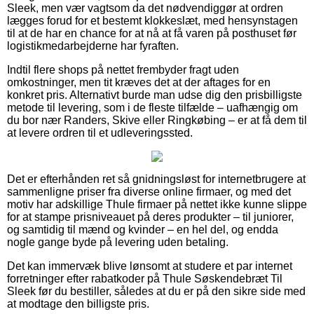
Sleek, men vær vagtsom da det nødvendiggør at ordren
lægges forud for et bestemt klokkeslæt, med hensynstagen
til at de har en chance for at nå at få varen på posthuset før
logistikmedarbejderne har fyraften.
Indtil flere shops på nettet frembyder fragt uden
omkostninger, men tit kræves det at der aftages for en
konkret pris. Alternativt burde man udse dig den prisbilligste
metode til levering, som i de fleste tilfælde – uafhængig om
du bor nær Randers, Skive eller Ringkøbing – er at få dem til
at levere ordren til et udleveringssted.
Det er efterhånden ret så gnidningsløst for internetbrugere at
sammenligne priser fra diverse online firmaer, og med det
motiv har adskillige Thule firmaer på nettet ikke kunne slippe
for at stampe prisniveauet på deres produkter – til juniorer,
og samtidig til mænd og kvinder – en hel del, og endda
nogle gange byde på levering uden betaling.
Det kan immervæk blive lønsomt at studere et par internet
forretninger efter rabatkoder på Thule Søskendebræt Til
Sleek før du bestiller, således at du er på den sikre side med
at modtage den billigste pris.