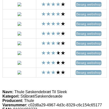
Besøg webshop
Besøg webshop
Besøg webshop
Besøg webshop
Besøg webshop
Besøg webshop
Besøg webshop
Besøg webshop
Navn:
Thule Søskendebræt Til Sleek
Kategori:
Ståbræt/Søskendesæde
Producent:
Thule
Varenummer:
c02d8a29-4967-4d3c-8329-c6c154c65177