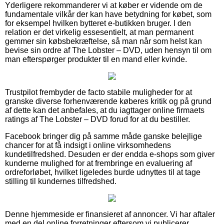
Yderligere rekommanderer vi at køber er vidende om de
fundamentale vilkår der kan have betydning for købet, som
for eksempel hvilken bytteret e-butikken bruger. I den
relation er det virkelig essesentielt, at man permanent
gemmer sin købsbekræftelse, så man når som helst kan
bevise sin ordre af The Lobster – DVD, uden hensyn til om
man efterspørger produkter til en mand eller kvinde.
Trustpilot frembyder de facto stabile muligheder for at
granske diverse forhenværende køberes kritik og på grund
af dette kan det anbefales, at du iagttager online firmaets
ratings af The Lobster – DVD forud for at du bestiller.
Facebook bringer dig på samme måde ganske belejlige
chancer for at få indsigt i online virksomhedens
kundetilfredshed. Desuden er der endda e-shops som giver
kunderne mulighed for at frembringe en evaluering af
ordreforløbet, hvilket ligeledes burde udnyttes til at tage
stilling til kundernes tilfredshed.
Denne hjemmeside er finansieret af annoncer. Vi har aftaler
med en del online forretninger eftersom vi publicerer