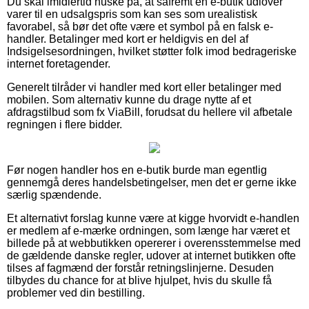
Du skal imidlertid huske på, at såfremt en e-butik udlover
varer til en udsalgspris som kan ses som urealistisk
favorabel, så bør det ofte være et symbol på en falsk e-
handler. Betalinger med kort er heldigvis en del af
Indsigelsesordningen, hvilket støtter folk imod bedrageriske
internet foretagender.
Generelt tilråder vi handler med kort eller betalinger med
mobilen. Som alternativ kunne du drage nytte af et
afdragstilbud som fx ViaBill, forudsat du hellere vil afbetale
regningen i flere bidder.
Før nogen handler hos en e-butik burde man egentlig
gennemgå deres handelsbetingelser, men det er gerne ikke
særlig spændende.
Et alternativt forslag kunne være at kigge hvorvidt e-handlen
er medlem af e-mærke ordningen, som længe har været et
billede på at webbutikken opererer i overensstemmelse med
de gældende danske regler, udover at internet butikken ofte
tilses af fagmænd der forstår retningslinjerne. Desuden
tilbydes du chance for at blive hjulpet, hvis du skulle få
problemer ved din bestilling.