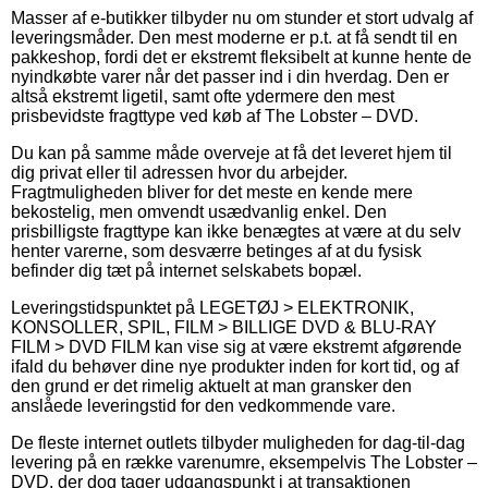
Masser af e-butikker tilbyder nu om stunder et stort udvalg af
leveringsmåder. Den mest moderne er p.t. at få sendt til en
pakkeshop, fordi det er ekstremt fleksibelt at kunne hente de
nyindkøbte varer når det passer ind i din hverdag. Den er
altså ekstremt ligetil, samt ofte ydermere den mest
prisbevidste fragttype ved køb af The Lobster – DVD.
Du kan på samme måde overveje at få det leveret hjem til
dig privat eller til adressen hvor du arbejder.
Fragtmuligheden bliver for det meste en kende mere
bekostelig, men omvendt usædvanlig enkel. Den
prisbilligste fragttype kan ikke benægtes at være at du selv
henter varerne, som desværre betinges af at du fysisk
befinder dig tæt på internet selskabets bopæl.
Leveringstidspunktet på LEGETØJ > ELEKTRONIK,
KONSOLLER, SPIL, FILM > BILLIGE DVD & BLU-RAY
FILM > DVD FILM kan vise sig at være ekstremt afgørende
ifald du behøver dine nye produkter inden for kort tid, og af
den grund er det rimelig aktuelt at man gransker den
anslåede leveringstid for den vedkommende vare.
De fleste internet outlets tilbyder muligheden for dag-til-dag
levering på en række varenumre, eksempelvis The Lobster –
DVD, der dog tager udgangspunkt i at transaktionen