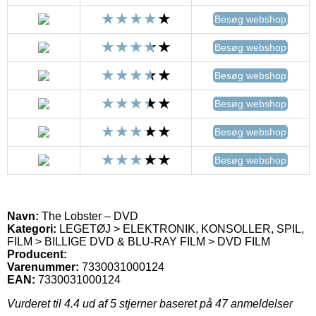
Besøg webshop
Besøg webshop
Besøg webshop
Besøg webshop
Besøg webshop
Besøg webshop
Navn:
The Lobster – DVD
Kategori:
LEGETØJ > ELEKTRONIK, KONSOLLER, SPIL,
FILM > BILLIGE DVD & BLU-RAY FILM > DVD FILM
Producent:
Varenummer:
7330031000124
EAN:
7330031000124
Vurderet til
4.4
ud af 5 stjerner baseret på
47
anmeldelser