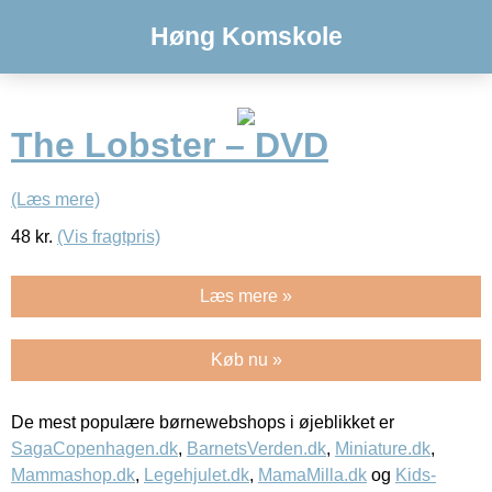
Høng Komskole
The Lobster – DVD
(Læs mere)
48
kr.
(Vis fragtpris)
Læs mere »
Køb nu »
De mest populære børnewebshops i øjeblikket er
SagaCopenhagen.dk
,
BarnetsVerden.dk
,
Miniature.dk
,
Mammashop.dk
,
Legehjulet.dk
,
MamaMilla.dk
og
Kids-