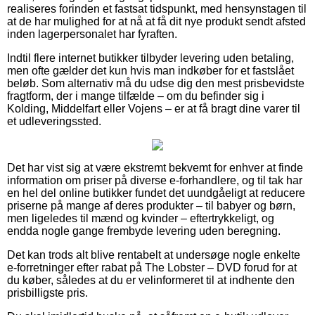
realiseres forinden et fastsat tidspunkt, med hensynstagen til
at de har mulighed for at nå at få dit nye produkt sendt afsted
inden lagerpersonalet har fyraften.
Indtil flere internet butikker tilbyder levering uden betaling,
men ofte gælder det kun hvis man indkøber for et fastslået
beløb. Som alternativ må du udse dig den mest prisbevidste
fragtform, der i mange tilfælde – om du befinder sig i
Kolding, Middelfart eller Vojens – er at få bragt dine varer til
et udleveringssted.
Det har vist sig at være ekstremt bekvemt for enhver at finde
information om priser på diverse e-forhandlere, og til tak har
en hel del online butikker fundet det uundgåeligt at reducere
priserne på mange af deres produkter – til babyer og børn,
men ligeledes til mænd og kvinder – eftertrykkeligt, og
endda nogle gange frembyde levering uden beregning.
Det kan trods alt blive rentabelt at undersøge nogle enkelte
e-forretninger efter rabat på The Lobster – DVD forud for at
du køber, således at du er velinformeret til at indhente den
prisbilligste pris.