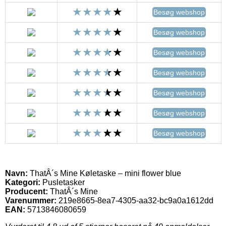
Besøg webshop
Besøg webshop
Besøg webshop
Besøg webshop
Besøg webshop
Besøg webshop
Besøg webshop
Navn:
ThatÂ´s Mine Køletaske – mini flower blue
Kategori:
Pusletasker
Producent:
ThatÂ´s Mine
Varenummer:
219e8665-8ea7-4305-aa32-bc9a0a1612dd
EAN:
5713846080659