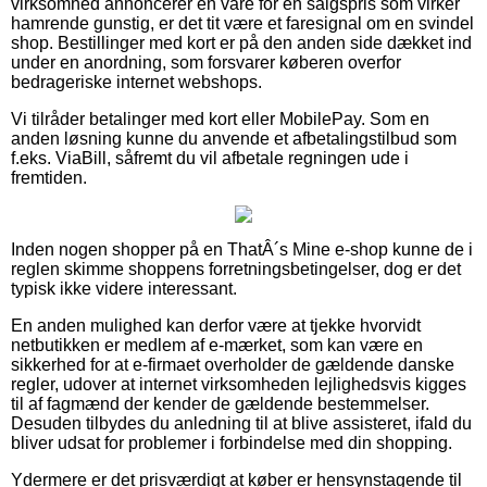
virksomhed annoncerer en vare for en salgspris som virker
hamrende gunstig, er det tit være et faresignal om en svindel
shop. Bestillinger med kort er på den anden side dækket ind
under en anordning, som forsvarer køberen overfor
bedrageriske internet webshops.
Vi tilråder betalinger med kort eller MobilePay. Som en
anden løsning kunne du anvende et afbetalingstilbud som
f.eks. ViaBill, såfremt du vil afbetale regningen ude i
fremtiden.
Inden nogen shopper på en ThatÂ´s Mine e-shop kunne de i
reglen skimme shoppens forretningsbetingelser, dog er det
typisk ikke videre interessant.
En anden mulighed kan derfor være at tjekke hvorvidt
netbutikken er medlem af e-mærket, som kan være en
sikkerhed for at e-firmaet overholder de gældende danske
regler, udover at internet virksomheden lejlighedsvis kigges
til af fagmænd der kender de gældende bestemmelser.
Desuden tilbydes du anledning til at blive assisteret, ifald du
bliver udsat for problemer i forbindelse med din shopping.
Ydermere er det prisværdigt at køber er hensynstagende til