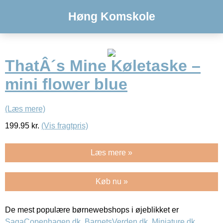
Høng Komskole
ThatÂ´s Mine Køletaske –
mini flower blue
(Læs mere)
199.95
kr.
(Vis fragtpris)
Læs mere »
Køb nu »
De mest populære børnewebshops i øjeblikket er
SagaCopenhagen.dk
,
BarnetsVerden.dk
,
Miniature.dk
,