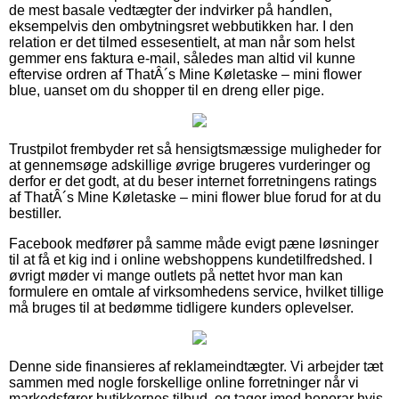
de mest basale vedtægter der indvirker på handlen,
eksempelvis den ombytningsret webbutikken har. I den
relation er det tilmed essesentielt, at man når som helst
gemmer ens faktura e-mail, således man altid vil kunne
eftervise ordren af ThatÂ´s Mine Køletaske – mini flower
blue, uanset om du shopper til en dreng eller pige.
Trustpilot frembyder ret så hensigtsmæssige muligheder for
at gennemsøge adskillige øvrige brugeres vurderinger og
derfor er det godt, at du beser internet forretningens ratings
af ThatÂ´s Mine Køletaske – mini flower blue forud for at du
bestiller.
Facebook medfører på samme måde evigt pæne løsninger
til at få et kig ind i online webshoppens kundetilfredshed. I
øvrigt møder vi mange outlets på nettet hvor man kan
formulere en omtale af virksomhedens service, hvilket tillige
må bruges til at bedømme tidligere kunders oplevelser.
Denne side finansieres af reklameindtægter. Vi arbejder tæt
sammen med nogle forskellige online forretninger når vi
markedsfører butikkernes tilbud, og tager imod honorar hvis