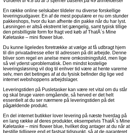
Vurderet til
4.8
ud af 5 stjerner baseret på
49
anmeldelser
En række online selskaber tildeler nu diverse forskellige
leveringsudgaver. En af de mest populære er nu om stunder
pakkeshops, hvor du kan afhente din pakke når du har lyst.
Løsningen er altså ekstremt let gængelig, samt typisk tillige
den prisbilligste form for fragt ved køb af ThatÂ´s Mine
Køletaske – mini flower blue.
Du kunne ligeledes foretrække at vælge at få udbragt hjem
til din privatadresse eller til adressen på dit arbejde. Denne
bliver som regel en anelse mere omkostningsfuld, men lige
så vel yderst uproblematisk. Den mindst kostelige
leveringsløsning vil dog til enhver tid være at hente varerne
selv, men det betinges af at du fysisk befinder dig lige ved
internet webshoppens arbejdslager.
Leveringstiden på Pusletasker kan være ret vital om du står
og skal bruge varen omgående, så herved er det helt
essentielt at du ser nærmere på leveringstiden på det
pågældende produkt.
En del internet butikker lover levering på næste hverdag på
en lang række af deres produkter, eksempelvis ThatÂ´s Mine
Køletaske – mini flower blue, hvilket dog antager at du når at
bestille tidligere end et fastsat tidspunkt, så at de garanteret