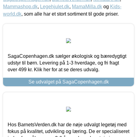
Mammashop.dk
,
Legehjulet.dk
,
MamaMilla.dk
og
Kids-
world.dk
, som alle har et stort sortiment til gode priser.
SagaCopenhagen.dk sælger økologisk og bæredygtigt
udstyr til børn. Levering på 1-3 hverdage, og fri fragt
over 499 kr. Klik her for at se deres udvalg.
Se udvalget på SagaCopenhagen.dk
Hos BarnetsVerden.dk har de nøje udvalgt legetøj med
fokus på kvalitet, udvikling og læring. De er specialiseret