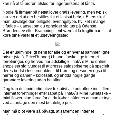
kan nå at få ordren afsted før lagerpersonalet får fri.
Nogle få firmaer på nettet lover gratis levering, men typisk
kræver det at der bestilles for et fastsat beløb. Ellers skal
man udvælge den billigste leveringstype, hvilket i mange
tilfælde – uanset om du opholder sig tæt på Odense,
Brønderslev eller Bramming – vil være at få fragtfirmaet til at
køre dine varer til et udleveringssted.
Det er ualmindeligt nemt for alle og enhver at sammenligne
priser (via fx PriceRunner) i blandt forskellige internet
forretninger, og herved har adskillige ThatÂ´s Mine online
shops set sig tvunget til at presse salgspriserne på specielt
deres bedst i test produkter – til børn, og desuden også til
herrer og damer – kolossalt, og endda nogle gange
garantere levering uden betaling.
Dog kan det imidlertid blive lukrativt at kontrollere indtil flere
internet forretninger efter rabat på ThatÂ´s Mine Køletaske –
mini flower blue forud for at du køber, således at man er tryg
ved at antage den mest betalelige pris.
Man må blot være så påvagt, at såfremt en internet