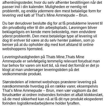
afhentningssteder, hvor du selv afhenter bestillingen når det
passer ind i din kalender. Muligheden er nemlig ret
problemfri, og endda ydermere den mest betalelige form for
levering ved køb af That’s Mine Ammepude – Brun.
Du bør derudover beslutte dig for at få produkterne leveret til
din privatbolig eller til din arbejdsplads. Løsningen bliver
beklageligvis en kende mere bekostelig, men endvidere
yderst problemfri. Den mest betalelige type af levering vil
dog til enhver tid være at du selv henter pakken, som jo
beroer på at du opholder dig med kort afstand til online
webshoppens hjemsted.
Leveringshastigheden på Thats Mine,Thats Mine
Ammepude er selvfølgelig temmelig relevant forudsat man
har behov for varen om kort tid, så med det formål er det jo
klogt at man undersøger leveringstiden på det
vedkommende produkt.
Størstedelen af internet webshops præsterer levering på
næstkommende hverdag på en række varer, eksempelvis
That’s Mine Ammepude – Brun, men vær vagtsom da det
forudsætter at ordren indsendes forinden et aftalt klokkeslæt,
så de med sikkerhed kan nå at få dit nye produkt ekspederet
forinden logistikmedarbejderne holder fyraften.