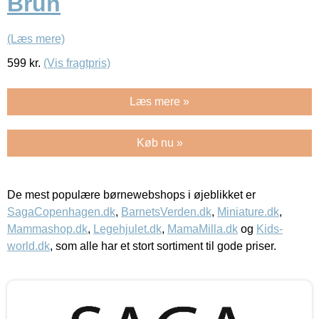
Brun
(Læs mere)
599
kr.
(Vis fragtpris)
Læs mere »
Køb nu »
De mest populære børnewebshops i øjeblikket er
SagaCopenhagen.dk
,
BarnetsVerden.dk
,
Miniature.dk
,
Mammashop.dk
,
Legehjulet.dk
,
MamaMilla.dk
og
Kids-
world.dk
, som alle har et stort sortiment til gode priser.