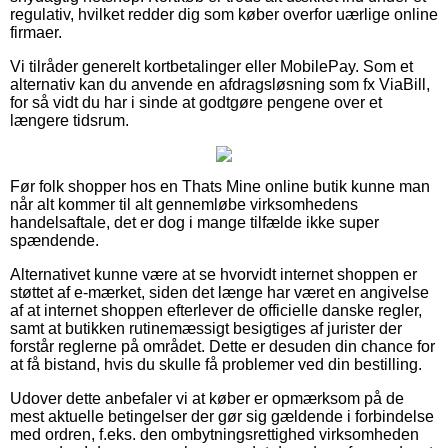
regulativ, hvilket redder dig som køber overfor uærlige online
firmaer.
Vi tilråder generelt kortbetalinger eller MobilePay. Som et
alternativ kan du anvende en afdragsløsning som fx ViaBill,
for så vidt du har i sinde at godtgøre pengene over et
længere tidsrum.
Før folk shopper hos en Thats Mine online butik kunne man
når alt kommer til alt gennemløbe virksomhedens
handelsaftale, det er dog i mange tilfælde ikke super
spændende.
Alternativet kunne være at se hvorvidt internet shoppen er
støttet af e-mærket, siden det længe har været en angivelse
af at internet shoppen efterlever de officielle danske regler,
samt at butikken rutinemæssigt besigtiges af jurister der
forstår reglerne på området. Dette er desuden din chance for
at få bistand, hvis du skulle få problemer ved din bestilling.
Udover dette anbefaler vi at køber er opmærksom på de
mest aktuelle betingelser der gør sig gældende i forbindelse
med ordren, f.eks. den ombytningsrettighed virksomheden