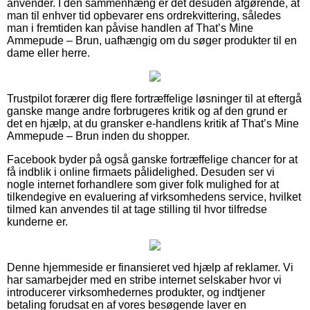
anvender. I den sammenhæng er det desuden afgørende, at
man til enhver tid opbevarer ens ordrekvittering, således
man i fremtiden kan påvise handlen af That’s Mine
Ammepude – Brun, uafhængig om du søger produkter til en
dame eller herre.
Trustpilot forærer dig flere fortræffelige løsninger til at eftergå
ganske mange andre forbrugeres kritik og af den grund er
det en hjælp, at du gransker e-handlens kritik af That’s Mine
Ammepude – Brun inden du shopper.
Facebook byder på også ganske fortræffelige chancer for at
få indblik i online firmaets pålidelighed. Desuden ser vi
nogle internet forhandlere som giver folk mulighed for at
tilkendegive en evaluering af virksomhedens service, hvilket
tilmed kan anvendes til at tage stilling til hvor tilfredse
kunderne er.
Denne hjemmeside er finansieret ved hjælp af reklamer. Vi
har samarbejder med en stribe internet selskaber hvor vi
introducerer virksomhedernes produkter, og indtjener
betaling forudsat en af vores besøgende laver en