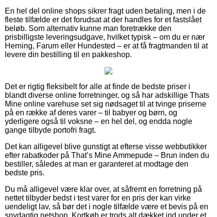
En hel del online shops sikrer fragt uden betaling, men i de
fleste tilfælde er det forudsat at der handles for et fastslået
beløb. Som alternativ kunne man foretrække den
prisbilligste leveringsudgave, hvilket typisk – om du er nær
Herning, Farum eller Hundested – er at få fragtmanden til at
levere din bestilling til en pakkeshop.
Det er rigtig fleksibelt for alle at finde de bedste priser i
blandt diverse online forretninger, og så har adskillige Thats
Mine online varehuse set sig nødsaget til at tvinge priserne
på en række af deres varer – til babyer og børn, og
yderligere også til voksne – en hel del, og endda nogle
gange tilbyde portofri fragt.
Det kan alligevel blive gunstigt at efterse visse webbutikker
efter rabatkoder på That’s Mine Ammepude – Brun inden du
bestiller, således at man er garanteret at modtage den
bedste pris.
Du må alligevel være klar over, at såfremt en forretning på
nettet tilbyder bedst i test varer for en pris der kan virke
uendeligt lav, så bør det i nogle tilfælde være et bevis på en
snydagtig netshop. Kortkøb er trods alt dækket ind under et