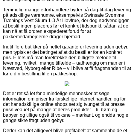
Temmelig mange e-forhandlere byder på dag-til-dag levering
på adskillige varenumre, eksempelvis Swinsafe Svømme
Trænings Vest Skum 1-3 År Havfrue, der dog nødvendiggør
at bestillingen placeres før et konkret tidspunkt, sådan at de
kan nå at få ordren ekspederet forud for at
pakkemedarbejderne drager hjemad.
Indtil flere butikker på nettet garanterer levering uden gebyr,
men typisk er det betinget af at du bestiller for en konkret
pris. Ellers må man foretrække den billigste metode til
levering, hvilket i mange tilfælde – uafhængig om man er i
Næstved, Nyborg eller Ribe – vil blive at få fragtmanden til at
køre din bestilling til en pakkeshop.
Det er ret så let for almindelige mennesker at søge
information om priser fra forskellige internet handler, og for
det har adskillige online shops set sig tvunget til at presse
prisniveauet på mange af deres produkter – til børn og
babyer, og tillige også til voksne – markant, og endda nogle
gange sikre fragt uden gebyr.
Derfor kan det alligevel blive profitabelt at sammenholde et