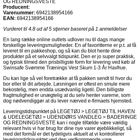
OG REDNINGSVESTE
Producent:
Varenummer:
6942138954166
EAN:
6942138954166
Vurderet til
4.8
ud af 5 stjerner baseret på
1
anmeldelser
En lang række online outlets udlover nu til dags mange
forskellige leveringsmuligheder. En af favoritterne er p.t. at få
leveret til en pakkeshop, og så kan du blot hente dine
produkter på et selvvalgt tidspunkt. Den er jo super praktisk,
og typisk tilmed den prisbilligste form for levering ved køb af
Swinsafe Svømme Trænings Vest Skum 1-3 År Havfrue.
Du kan lige så vel foretrække at få pakken sendt til hvor du
bor eller til dit arbejde. Løsningen er oftest en smule mere
bekostelig, men endda usædvanlig ligetil. Den billigste
fragtmulighed er unægtelig at du selv henter varerne, som
dog nødvendiggør at du lever nærved e-firmaets hjemsted.
Leveringstidspunktet på LEGETØJ > LEGETØJ TIL HAVEN
& UDELEGETØJ > UDENDØRS VANDLEG > BADERINGE
OG REDNINGSVESTE kan i nogle tilfælde være vældig
relevant hvis vi har brug for dine nye varer øjeblikkeligt, så
med det formål er det tydeligvis aktuelt at vi kontrollerer
leveringstidspunktet ved den vedkommende vare.