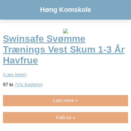
Høng Komskole
Swinsafe Svømme
Trænings Vest Skum 1-3 År
Havfrue
(Læs mere)
97
kr.
(Vis fragtpris)
Læs mere »
Køb nu »