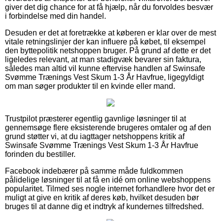
giver det dig chance for at få hjælp, når du forvoldes besvær
i forbindelse med din handel.
Desuden er det at foretrække at køberen er klar over de mest
vitale retningslinjer der kan influere på købet, til eksempel
den byttepolitik netshoppen bruger. På grund af dette er det
ligeledes relevant, at man stadigvæk bevarer sin faktura,
således man altid vil kunne eftervise handlen af Swinsafe
Svømme Trænings Vest Skum 1-3 År Havfrue, ligegyldigt
om man søger produkter til en kvinde eller mand.
Trustpilot præsterer egentlig gavnlige løsninger til at
gennemsøge flere eksisterende brugeres omtaler og af den
grund støtter vi, at du iagttager netshoppens kritik af
Swinsafe Svømme Trænings Vest Skum 1-3 År Havfrue
forinden du bestiller.
Facebook indebærer på samme måde fuldkommen
pålidelige løsninger til at få en idé om online webshoppens
popularitet. Tilmed ses nogle internet forhandlere hvor det er
muligt at give en kritik af deres køb, hvilket desuden bør
bruges til at danne dig et indtryk af kundernes tilfredshed.