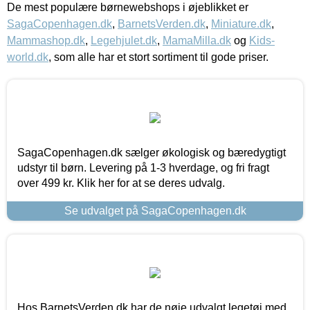
De mest populære børnewebshops i øjeblikket er
SagaCopenhagen.dk
,
BarnetsVerden.dk
,
Miniature.dk
,
Mammashop.dk
,
Legehjulet.dk
,
MamaMilla.dk
og
Kids-
world.dk
, som alle har et stort sortiment til gode priser.
SagaCopenhagen.dk sælger økologisk og bæredygtigt
udstyr til børn. Levering på 1-3 hverdage, og fri fragt
over 499 kr. Klik her for at se deres udvalg.
Se udvalget på SagaCopenhagen.dk
Hos BarnetsVerden.dk har de nøje udvalgt legetøj med