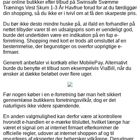
par online butikker efter tilbud på Swinsafe Svømme
Trænings Vest Skum 1-3 År Havfrue forud for at du færdiggør
din shopping, så du ikke er i tvivl om at få den skarpeste pris.
Du bør ikke desto mindre huske på, at ifald en forhandler på
nettet tilbyder varer til en udsalgspris som er uendeligt god,
burde det undertiden være en indikation på en fup e-
forretning. Shopping med kort er trods alt omsluttet af en
bestemmelse, der begunstiger os overfor uoprigtige e-
firmaer.
Generelt anbefaler vi kortkøb eller MobilePay. Alternativt
burde du benytte et tilbud som eksempelvis ViaBill, når du
ønsker at dække beløbet over flere uger.
Før nogen køber i en e-forretning bør man helt sikkert
gennemlæse butikkens forretningsvilkår, dog er det
naturligvis ikke videre spændende.
En anden valgmulighed kan derfor være at kontrollere
hvorvidt e-handlen er e-mærke tilsluttet, hvilket længe har
været et signal om at internet firmaet efterkommer de
officielle regler, udover at internet shoppen af og til
revurderes af eksperter der behersker vilkårene. Derudover