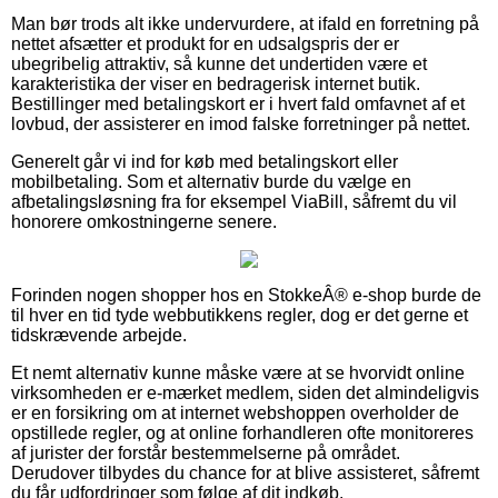
Man bør trods alt ikke undervurdere, at ifald en forretning på
nettet afsætter et produkt for en udsalgspris der er
ubegribelig attraktiv, så kunne det undertiden være et
karakteristika der viser en bedragerisk internet butik.
Bestillinger med betalingskort er i hvert fald omfavnet af et
lovbud, der assisterer en imod falske forretninger på nettet.
Generelt går vi ind for køb med betalingskort eller
mobilbetaling. Som et alternativ burde du vælge en
afbetalingsløsning fra for eksempel ViaBill, såfremt du vil
honorere omkostningerne senere.
Forinden nogen shopper hos en StokkeÂ® e-shop burde de
til hver en tid tyde webbutikkens regler, dog er det gerne et
tidskrævende arbejde.
Et nemt alternativ kunne måske være at se hvorvidt online
virksomheden er e-mærket medlem, siden det almindeligvis
er en forsikring om at internet webshoppen overholder de
opstillede regler, og at online forhandleren ofte monitoreres
af jurister der forstår bestemmelserne på området.
Derudover tilbydes du chance for at blive assisteret, såfremt
du får udfordringer som følge af dit indkøb.