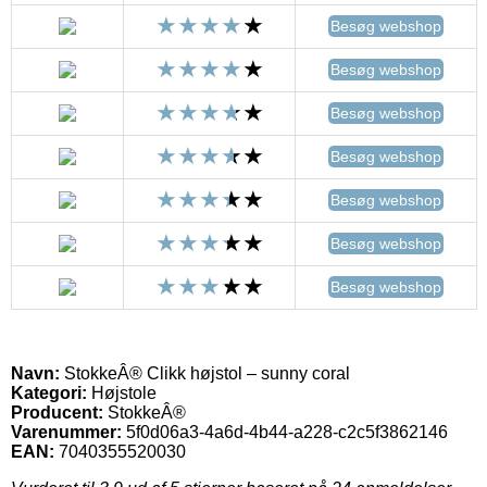
Besøg webshop
Besøg webshop
Besøg webshop
Besøg webshop
Besøg webshop
Besøg webshop
Besøg webshop
Navn:
StokkeÂ® Clikk højstol – sunny coral
Kategori:
Højstole
Producent:
StokkeÂ®
Varenummer:
5f0d06a3-4a6d-4b44-a228-c2c5f3862146
EAN:
7040355520030