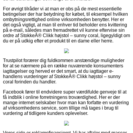
For øvrigt tilråder vi at man er obs på de mest essentielle
betingelser der har betydning for købet, til eksempel hvilken
ombytningsrettighed online virksomheden benytter. Her er
det også vigtigt, at man til enhver tid beholder ens kvittering
på e-mail, således man fremadrettet vil kunne eftervise sin
ordre af StokkeÂ® Clikk højstol – sunny coral, ligegyldigt om
du er på udkig efter et produkt til en dame eller herre.
Trustpilot forærer dig fuldkommen anstændige muligheder
for at se nærmere på en række nuværende konsumenters
iagttagelser og herved er det smart, at du iagttager e-
handlens vurderinger af StokkeÂ® Clikk højstol – sunny
coral forinden du handler.
Facebook fører til endvidere super værdifulde genveje til at
få indblik i online forretningens troværdighed. Her er der
mange internet selskaber hvor man kan forfatte en vurdering
af virksomhedens service, som tillige må tages i brug til
vurdering af tidligere kunders oplevelser.
Vores side er reklamefinansieret. Vi har aftaler med masser