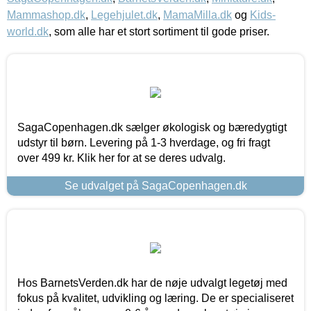
Mammashop.dk
,
Legehjulet.dk
,
MamaMilla.dk
og
Kids-
world.dk
, som alle har et stort sortiment til gode priser.
SagaCopenhagen.dk sælger økologisk og bæredygtigt
udstyr til børn. Levering på 1-3 hverdage, og fri fragt
over 499 kr. Klik her for at se deres udvalg.
Se udvalget på SagaCopenhagen.dk
Hos BarnetsVerden.dk har de nøje udvalgt legetøj med
fokus på kvalitet, udvikling og læring. De er specialiseret