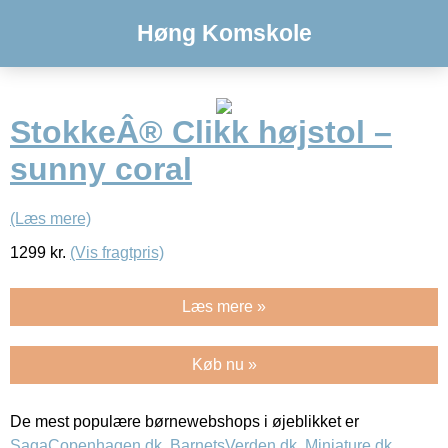
Høng Komskole
StokkeÂ® Clikk højstol –
sunny coral
(Læs mere)
1299
kr.
(Vis fragtpris)
Læs mere »
Køb nu »
De mest populære børnewebshops i øjeblikket er
SagaCopenhagen.dk
,
BarnetsVerden.dk
,
Miniature.dk
,