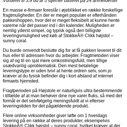
Vurderet til
3.9
ud af 5 stjerner baseret på
24
anmeldelser
En masse e-firmaer foreslår i øjeblikket en række forskellige
fragtmuligheder. En der er meget populær er efterhånden
pakkeshoppen, hvor det er meget fleksibelt at kunne hente
varerne når det passer ind i din kalender. Muligheden er
nemlig yderst simpel, og typisk også den billigste
leveringsmulighed ved køb af StokkeÂ® Clikk højstol –
sunny coral.
Du burde omvendt beslutte dig for at få pakken leveret til dit
hus eller til adressen hvor du arbejder. Fragtmetoden viser
sig af og til en sjat mere omkostningsfuld, men tillige
usædvanlig uproblematisk. Den mest betalelige
leveringstype er uden tvivl at hente ordren selv, som jo
kræver at du fysisk befinder dig i kort afstand af internet
firmaets hjemsted.
Fragtperioden på Højstole er naturligvis ultra bestemmende
i tilfælde af at man behøver dine nye varer fluks, så med det
formål er det selvfølgelig meningsfuldt at vi efterser
leveringstiden for det pågældende produkt.
Flere online virksomheder giver løfte om 1 hverdags
levering på en række af deres produkter, eksempelvis
StokkeÂ® Clikk højstol – sunny coral, hvilket kræver at der