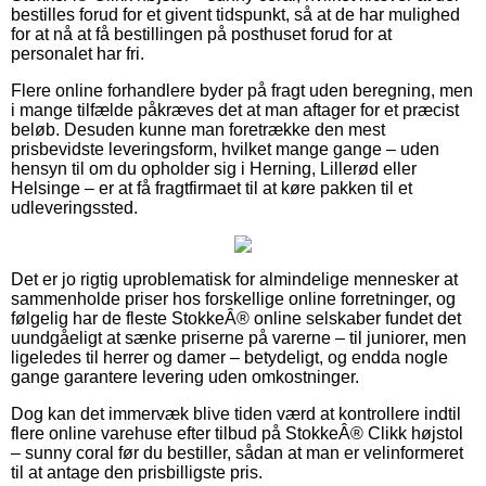
bestilles forud for et givent tidspunkt, så at de har mulighed
for at nå at få bestillingen på posthuset forud for at
personalet har fri.
Flere online forhandlere byder på fragt uden beregning, men
i mange tilfælde påkræves det at man aftager for et præcist
beløb. Desuden kunne man foretrække den mest
prisbevidste leveringsform, hvilket mange gange – uden
hensyn til om du opholder sig i Herning, Lillerød eller
Helsinge – er at få fragtfirmaet til at køre pakken til et
udleveringssted.
Det er jo rigtig uproblematisk for almindelige mennesker at
sammenholde priser hos forskellige online forretninger, og
følgelig har de fleste StokkeÂ® online selskaber fundet det
uundgåeligt at sænke priserne på varerne – til juniorer, men
ligeledes til herrer og damer – betydeligt, og endda nogle
gange garantere levering uden omkostninger.
Dog kan det immervæk blive tiden værd at kontrollere indtil
flere online varehuse efter tilbud på StokkeÂ® Clikk højstol
– sunny coral før du bestiller, sådan at man er velinformeret
til at antage den prisbilligste pris.