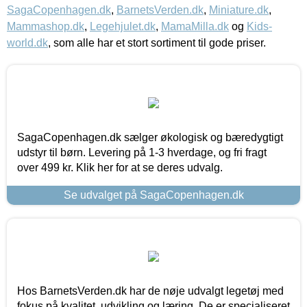
SagaCopenhagen.dk
,
BarnetsVerden.dk
,
Miniature.dk
,
Mammashop.dk
,
Legehjulet.dk
,
MamaMilla.dk
og
Kids-
world.dk
, som alle har et stort sortiment til gode priser.
SagaCopenhagen.dk sælger økologisk og bæredygtigt
udstyr til børn. Levering på 1-3 hverdage, og fri fragt
over 499 kr. Klik her for at se deres udvalg.
Se udvalget på SagaCopenhagen.dk
Hos BarnetsVerden.dk har de nøje udvalgt legetøj med
fokus på kvalitet, udvikling og læring. De er specialiseret