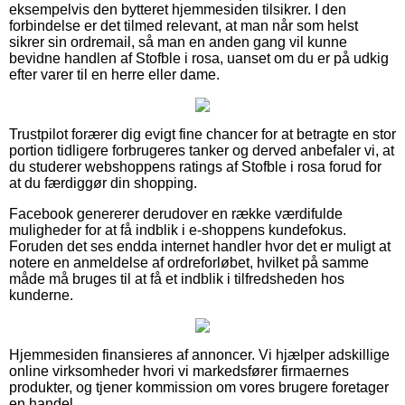
eksempelvis den bytteret hjemmesiden tilsikrer. I den
forbindelse er det tilmed relevant, at man når som helst
sikrer sin ordremail, så man en anden gang vil kunne
bevidne handlen af Stofble i rosa, uanset om du er på udkig
efter varer til en herre eller dame.
Trustpilot forærer dig evigt fine chancer for at betragte en stor
portion tidligere forbrugeres tanker og derved anbefaler vi, at
du studerer webshoppens ratings af Stofble i rosa forud for
at du færdiggør din shopping.
Facebook genererer derudover en række værdifulde
muligheder for at få indblik i e-shoppens kundefokus.
Foruden det ses endda internet handler hvor det er muligt at
notere en anmeldelse af ordreforløbet, hvilket på samme
måde må bruges til at få et indblik i tilfredsheden hos
kunderne.
Hjemmesiden finansieres af annoncer. Vi hjælper adskillige
online virksomheder hvori vi markedsfører firmaernes
produkter, og tjener kommission om vores brugere foretager
en handel.