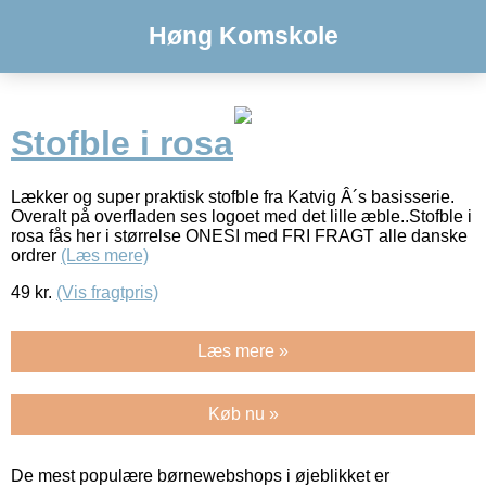
Høng Komskole
Stofble i rosa
Lækker og super praktisk stofble fra Katvig Â´s basisserie.
Overalt på overfladen ses logoet med det lille æble..Stofble i
rosa fås her i størrelse ONESI med FRI FRAGT alle danske
ordrer
(Læs mere)
49
kr.
(Vis fragtpris)
Læs mere »
Køb nu »
De mest populære børnewebshops i øjeblikket er