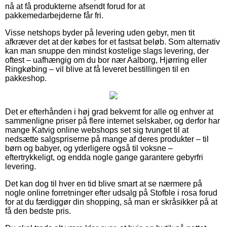
nå at få produkterne afsendt forud for at
pakkemedarbejderne får fri.
Visse netshops byder på levering uden gebyr, men tit
afkræver det at der købes for et fastsat beløb. Som alternativ
kan man snuppe den mindst kostelige slags levering, der
oftest – uafhængig om du bor nær Aalborg, Hjørring eller
Ringkøbing – vil blive at få leveret bestillingen til en
pakkeshop.
Det er efterhånden i høj grad bekvemt for alle og enhver at
sammenligne priser på flere internet selskaber, og derfor har
mange Katvig online webshops set sig tvunget til at
nedsætte salgspriserne på mange af deres produkter – til
børn og babyer, og yderligere også til voksne –
eftertrykkeligt, og endda nogle gange garantere gebyrfri
levering.
Det kan dog til hver en tid blive smart at se nærmere på
nogle online forretninger efter udsalg på Stofble i rosa forud
for at du færdiggør din shopping, så man er skråsikker på at
få den bedste pris.