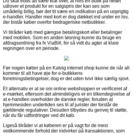
Du skal trods alt være klar over, at hvis en butik på nettet
udlover et produkt for en salgspris der kan ses som
umådelig billig, bør det tit være en indikation på en uoprigtig
e-handler. Handler med kort er dog dækket ind under en lov,
der bistår køber overfor bedrageriske netbutikker.
Vi tilråder køb med gængse betalingskort eller betalinger
med mobilen. Som en anden løsning kunne du bruge en
afdragsordning fra fx ViaBill, for så vidt du agter at klare
regningen over en periode.
Før nogen køber på en Katvig internet shop kunne de når alt
kommer til alt have øje for e-butikkens
forretningsbetingelser, dog er det uden tvivl ikke særlig sjovt.
Et alternativ er at se om online webshoppen er verificeret af
e-mærket, eftersom det almindeligvis er en tilkendegivelse af
at e-handlen overholder de danske regler, foruden at
hjemmesiden undertiden ses til af jurister der forstår de
gældende regulativer. Desuden tilbydes du genvej til støtte,
når du får udfordringer ved dit køb.
Ligeså tilråder vi at køberen er på vagt for de mest
vedkommende forhold der indvirker på transaktionen, som