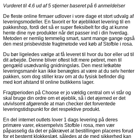
Vurderet til
4.6
ud af 5 stjerner baseret på
6
anmeldelser
De fleste online firmaer udlover i vore dage et stort udvalg af
leveringsmodeller. En favorit er for øjeblikket levering til en
pakkeshop, fordi det så er super fleksibelt for dig at kunne
hente dine nye produkter når det passer ind i din hverdag.
Metoden er nemlig temmelig smart, samt mange gange også
den mest prisbevidste fragtmetode ved køb af Stofble i rosa.
Du bør ligeledes vælge at få leveret til hvor du bor eller ud til
dit arbejde. Denne bliver oftest lidt mere pebret, men til
gengæld usædvanlig gnidningsløs. Den mest letkøbte
leveringsmanér kan ikke benægtes at være at du selv henter
pakken, som dog stiller krav om at du fysisk befinder dig
med kort afstand til online butikkens lager.
Fragtperioden på Choose er jo vældig central om vi står og
skal bruge din ordre om et øjeblik, så i det øjemed er det
utvivlsomt afgørende at man checker det forventede
leveringstidspunkt for det respektive produkt.
En del internet outlets lover 1 dags levering på deres
primære varer, eksempelvis Stofble i rosa, men vær
påpasselig da det er påkrævet at bestillingen placeres forud
for et bestemt klokkeslæt, således at de med sikkerhed kan