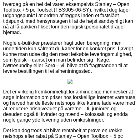
hverdag på en hel del varer, eksempelvis Stanley – Open
Toolbox + 5 pc Toolset (TBS005-06-SY), hvilket dog tager
udgangspunkt i at ordren aflægges inden et fastslået
tidspunkt, med hensynstagen til at de højst sandsynligt kan
nå at få pakken fikset forinden logistikpersonalet drager
hjemad.
Nogle e-butikker præsterer fragt uden beregning, men
undertiden kun såfremt du køber for en konkret pris. I øvrigt
kunne man udse dig den mest letkøbte leveringsmulighed,
som typisk – uanset om man befinder sig i Køge,
Nørresundby eller Sorø – vil blive at få fragtmanden til at
levere bestillingen til et afhentningssted.
Det er virkelig fremkommeligt for almindelige mennesker at
søge information om priser hos forskellige internet varehuse,
og herved har de fleste netshops ikke kunne lade være med
at reducere prisniveauet på varerne – til juniorer, og
desuden også til kvinder og mænd – kolossalt, og endda
nogle gange yde levering uden omkostninger.
Det kan dog trods alt blive rentabelt at prøve en række
netshops efter rabat på Stanley – Open Toolbox + 5 pc