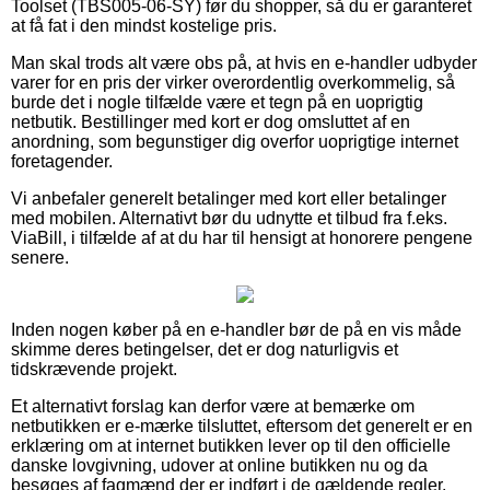
Toolset (TBS005-06-SY) før du shopper, så du er garanteret
at få fat i den mindst kostelige pris.
Man skal trods alt være obs på, at hvis en e-handler udbyder
varer for en pris der virker overordentlig overkommelig, så
burde det i nogle tilfælde være et tegn på en uoprigtig
netbutik. Bestillinger med kort er dog omsluttet af en
anordning, som begunstiger dig overfor uoprigtige internet
foretagender.
Vi anbefaler generelt betalinger med kort eller betalinger
med mobilen. Alternativt bør du udnytte et tilbud fra f.eks.
ViaBill, i tilfælde af at du har til hensigt at honorere pengene
senere.
Inden nogen køber på en e-handler bør de på en vis måde
skimme deres betingelser, det er dog naturligvis et
tidskrævende projekt.
Et alternativt forslag kan derfor være at bemærke om
netbutikken er e-mærke tilsluttet, eftersom det generelt er en
erklæring om at internet butikken lever op til den officielle
danske lovgivning, udover at online butikken nu og da
besøges af fagmænd der er indført i de gældende regler.