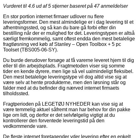
Vurderet til
4.6
ud af 5 stjerner baseret på
47
anmeldelser
En stor portion internet firmaer udlover nu flere
leveringsformer. Den mest almindelige er i dag levering til et
afhentningssted, og så kan du bare gå forbi efter din
bestilling når der er mulighed for det. Leveringstypen er altså
særligt fremkommelig, samt oftest endda den mest betalelige
fragtløsning ved køb af Stanley – Open Toolbox + 5 pc
Toolset (TBS005-06-SY).
Du burde derudover forsøge at få varerne leveret hjem til dig
eller til din arbejdsplads. Fragtmetoden viser sig somme
tider en kende dyrere, men lige så vel ualmindeligt fleksibel.
Den mest betalelige leveringstype vil dog altid vise sig at
være selv at hente produkterne, men den løsning står og
falder med at du befinder dig nærved internet firmaets
tilholdssted.
Fragtperioden på LEGETØJ NYHEDER kan vise sig at
være temmelig aktuel såfremt man har behov for din pakke
lige om lidt, og derfor er det selvfølgelig vigtigt at du
kontrollerer den forventede leveringstid på den
vedkommende vare.
De fleste internet foretagender yder levering efter en enkelt