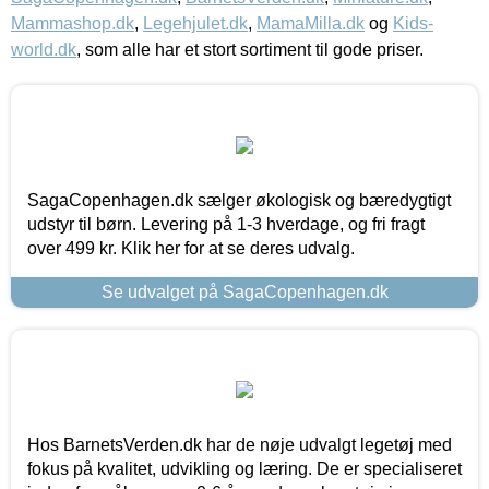
Mammashop.dk
,
Legehjulet.dk
,
MamaMilla.dk
og
Kids-
world.dk
, som alle har et stort sortiment til gode priser.
SagaCopenhagen.dk sælger økologisk og bæredygtigt
udstyr til børn. Levering på 1-3 hverdage, og fri fragt
over 499 kr. Klik her for at se deres udvalg.
Se udvalget på SagaCopenhagen.dk
Hos BarnetsVerden.dk har de nøje udvalgt legetøj med
fokus på kvalitet, udvikling og læring. De er specialiseret