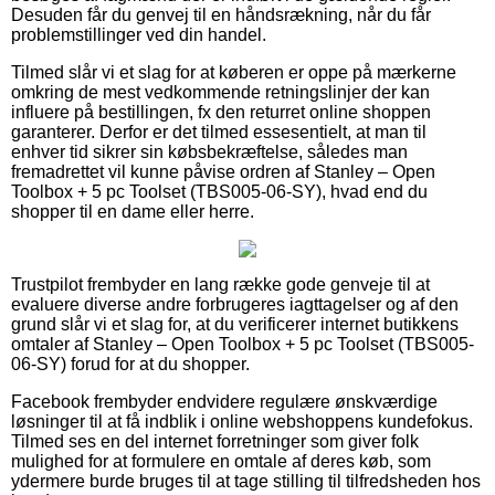
Desuden får du genvej til en håndsrækning, når du får
problemstillinger ved din handel.
Tilmed slår vi et slag for at køberen er oppe på mærkerne
omkring de mest vedkommende retningslinjer der kan
influere på bestillingen, fx den returret online shoppen
garanterer. Derfor er det tilmed essesentielt, at man til
enhver tid sikrer sin købsbekræftelse, således man
fremadrettet vil kunne påvise ordren af Stanley – Open
Toolbox + 5 pc Toolset (TBS005-06-SY), hvad end du
shopper til en dame eller herre.
Trustpilot frembyder en lang række gode genveje til at
evaluere diverse andre forbrugeres iagttagelser og af den
grund slår vi et slag for, at du verificerer internet butikkens
omtaler af Stanley – Open Toolbox + 5 pc Toolset (TBS005-
06-SY) forud for at du shopper.
Facebook frembyder endvidere regulære ønskværdige
løsninger til at få indblik i online webshoppens kundefokus.
Tilmed ses en del internet forretninger som giver folk
mulighed for at formulere en omtale af deres køb, som
ydermere burde bruges til at tage stilling til tilfredsheden hos