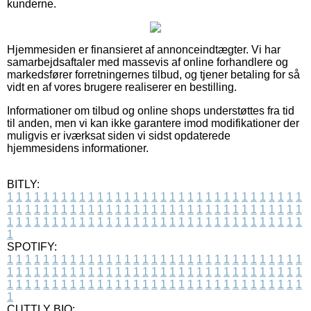
kunderne.
Hjemmesiden er finansieret af annonceindtægter. Vi har
samarbejdsaftaler med massevis af online forhandlere og
markedsfører forretningernes tilbud, og tjener betaling for så
vidt en af vores brugere realiserer en bestilling.
Informationer om tilbud og online shops understøttes fra tid
til anden, men vi kan ikke garantere imod modifikationer der
muligvis er iværksat siden vi sidst opdaterede
hjemmesidens informationer.
BITLY:
1
1
1
1
1
1
1
1
1
1
1
1
1
1
1
1
1
1
1
1
1
1
1
1
1
1
1
1
1
1
1
1
1
1
1
1
1
1
1
1
1
1
1
1
1
1
1
1
1
1
1
1
1
1
1
1
1
1
1
1
1
1
1
1
1
1
1
1
1
1
1
1
1
1
1
1
1
1
1
1
1
1
1
1
1
1
1
1
1
1
1
1
1
1
1
1
1
1
1
1
SPOTIFY:
1
1
1
1
1
1
1
1
1
1
1
1
1
1
1
1
1
1
1
1
1
1
1
1
1
1
1
1
1
1
1
1
1
1
1
1
1
1
1
1
1
1
1
1
1
1
1
1
1
1
1
1
1
1
1
1
1
1
1
1
1
1
1
1
1
1
1
1
1
1
1
1
1
1
1
1
1
1
1
1
1
1
1
1
1
1
1
1
1
1
1
1
1
1
1
1
1
1
1
1
CUTTLY BIO: