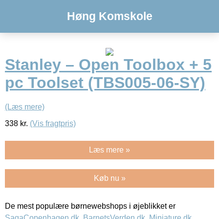
Høng Komskole
Stanley – Open Toolbox + 5
pc Toolset (TBS005-06-SY)
(Læs mere)
338
kr.
(Vis fragtpris)
Læs mere »
Køb nu »
De mest populære børnewebshops i øjeblikket er
SagaCopenhagen.dk
,
BarnetsVerden.dk
,
Miniature.dk
,