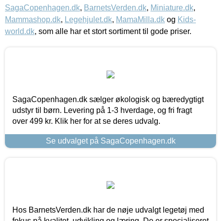
SagaCopenhagen.dk
,
BarnetsVerden.dk
,
Miniature.dk
,
Mammashop.dk
,
Legehjulet.dk
,
MamaMilla.dk
og
Kids-
world.dk
, som alle har et stort sortiment til gode priser.
SagaCopenhagen.dk sælger økologisk og bæredygtigt
udstyr til børn. Levering på 1-3 hverdage, og fri fragt
over 499 kr. Klik her for at se deres udvalg.
Se udvalget på SagaCopenhagen.dk
Hos BarnetsVerden.dk har de nøje udvalgt legetøj med
fokus på kvalitet, udvikling og læring. De er specialiseret