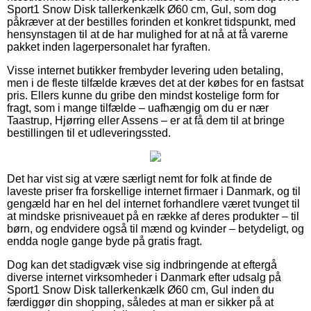
Sport1 Snow Disk tallerkenkælk Ø60 cm, Gul, som dog
påkræver at der bestilles forinden et konkret tidspunkt, med
hensynstagen til at de har mulighed for at nå at få varerne
pakket inden lagerpersonalet har fyraften.
Visse internet butikker frembyder levering uden betaling,
men i de fleste tilfælde kræves det at der købes for en fastsat
pris. Ellers kunne du gribe den mindst kostelige form for
fragt, som i mange tilfælde – uafhængig om du er nær
Taastrup, Hjørring eller Assens – er at få dem til at bringe
bestillingen til et udleveringssted.
Det har vist sig at være særligt nemt for folk at finde de
laveste priser fra forskellige internet firmaer i Danmark, og til
gengæld har en hel del internet forhandlere været tvunget til
at mindske prisniveauet på en række af deres produkter – til
børn, og endvidere også til mænd og kvinder – betydeligt, og
endda nogle gange byde på gratis fragt.
Dog kan det stadigvæk vise sig indbringende at eftergå
diverse internet virksomheder i Danmark efter udsalg på
Sport1 Snow Disk tallerkenkælk Ø60 cm, Gul inden du
færdiggør din shopping, således at man er sikker på at