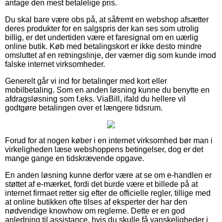
antage den mest betalelige pris.
Du skal bare være obs på, at såfremt en webshop afsætter
deres produkter for en salgspris der kan ses som utrolig
billig, er det undertiden være et faresignal om en uærlig
online butik. Køb med betalingskort er ikke desto mindre
omsluttet af en retningslinje, der værner dig som kunde imod
falske internet virksomheder.
Generelt går vi ind for betalinger med kort eller
mobilbetaling. Som en anden løsning kunne du benytte en
afdragsløsning som f.eks. ViaBill, ifald du hellere vil
godtgøre betalingen over et længere tidsrum.
Forud for at nogen køber i en internet virksomhed bør man i
virkeligheden læse webshoppens betingelser, dog er det
mange gange en tidskrævende opgave.
En anden løsning kunne derfor være at se om e-handlen er
støttet af e-mærket, fordi det burde være et billede på at
internet firmaet retter sig efter de officielle regler, tillige med
at online butikken ofte tilses af eksperter der har den
nødvendige knowhow om reglerne. Dette er en god
anledning til assistance, hvis du skulle få vanskeligheder i