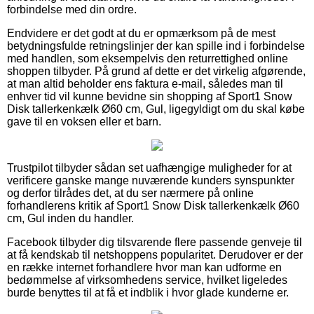
forbindelse med din ordre.
Endvidere er det godt at du er opmærksom på de mest
betydningsfulde retningslinjer der kan spille ind i forbindelse
med handlen, som eksempelvis den returrettighed online
shoppen tilbyder. På grund af dette er det virkelig afgørende,
at man altid beholder ens faktura e-mail, således man til
enhver tid vil kunne bevidne sin shopping af Sport1 Snow
Disk tallerkenkælk Ø60 cm, Gul, ligegyldigt om du skal købe
gave til en voksen eller et barn.
Trustpilot tilbyder sådan set uafhængige muligheder for at
verificere ganske mange nuværende kunders synspunkter
og derfor tilrådes det, at du ser nærmere på online
forhandlerens kritik af Sport1 Snow Disk tallerkenkælk Ø60
cm, Gul inden du handler.
Facebook tilbyder dig tilsvarende flere passende genveje til
at få kendskab til netshoppens popularitet. Derudover er der
en række internet forhandlere hvor man kan udforme en
bedømmelse af virksomhedens service, hvilket ligeledes
burde benyttes til at få et indblik i hvor glade kunderne er.