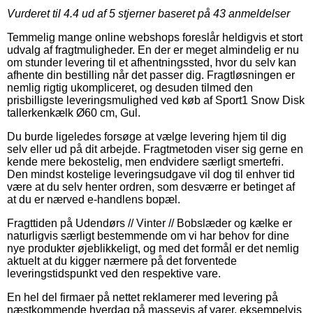
Vurderet til
4.4
ud af 5 stjerner baseret på
43
anmeldelser
Temmelig mange online webshops foreslår heldigvis et stort
udvalg af fragtmuligheder. En der er meget almindelig er nu
om stunder levering til et afhentningssted, hvor du selv kan
afhente din bestilling når det passer dig. Fragtløsningen er
nemlig rigtig ukompliceret, og desuden tilmed den
prisbilligste leveringsmulighed ved køb af Sport1 Snow Disk
tallerkenkælk Ø60 cm, Gul.
Du burde ligeledes forsøge at vælge levering hjem til dig
selv eller ud på dit arbejde. Fragtmetoden viser sig gerne en
kende mere bekostelig, men endvidere særligt smertefri.
Den mindst kostelige leveringsudgave vil dog til enhver tid
være at du selv henter ordren, som desværre er betinget af
at du er nærved e-handlens bopæl.
Fragttiden på Udendørs // Vinter // Bobslæder og kælke er
naturligvis særligt bestemmende om vi har behov for dine
nye produkter øjeblikkeligt, og med det formål er det nemlig
aktuelt at du kigger nærmere på det forventede
leveringstidspunkt ved den respektive vare.
En hel del firmaer på nettet reklamerer med levering på
næstkommende hverdag på massevis af varer, eksempelvis