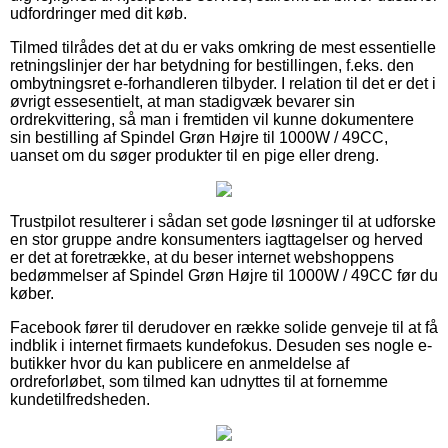
udfordringer med dit køb.
Tilmed tilrådes det at du er vaks omkring de mest essentielle
retningslinjer der har betydning for bestillingen, f.eks. den
ombytningsret e-forhandleren tilbyder. I relation til det er det i
øvrigt essesentielt, at man stadigvæk bevarer sin
ordrekvittering, så man i fremtiden vil kunne dokumentere
sin bestilling af Spindel Grøn Højre til 1000W / 49CC,
uanset om du søger produkter til en pige eller dreng.
Trustpilot resulterer i sådan set gode løsninger til at udforske
en stor gruppe andre konsumenters iagttagelser og herved
er det at foretrække, at du beser internet webshoppens
bedømmelser af Spindel Grøn Højre til 1000W / 49CC før du
køber.
Facebook fører til derudover en række solide genveje til at få
indblik i internet firmaets kundefokus. Desuden ses nogle e-
butikker hvor du kan publicere en anmeldelse af
ordreforløbet, som tilmed kan udnyttes til at fornemme
kundetilfredsheden.