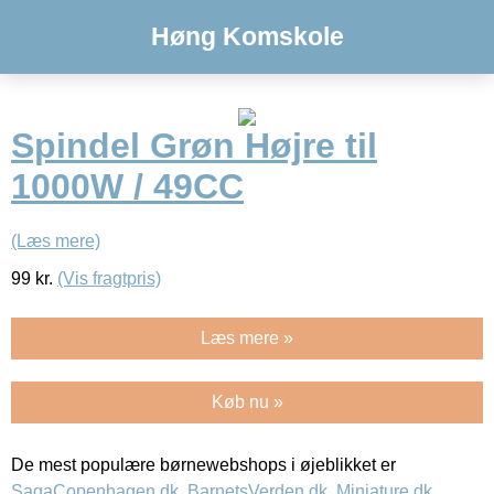
Høng Komskole
Spindel Grøn Højre til
1000W / 49CC
(Læs mere)
99
kr.
(Vis fragtpris)
Læs mere »
Køb nu »
De mest populære børnewebshops i øjeblikket er
SagaCopenhagen.dk
,
BarnetsVerden.dk
,
Miniature.dk
,