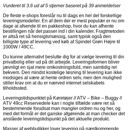
Vurderet til
3.6
ud af 5 stjerner baseret på
39
anmeldelser
De fleste e-shops foreslår nu til dags en hel del forskellige
leveringsmodeller. En af dem der er mest populær er nu om
dage at afsende til en pakkeshop, hvor du kan afhente
bestillingen når det passer ind i din kalender. Fragtmetoden
er altså ret så hensigtsmæssig, samt typisk også den
billigste type af levering ved køb af Spindel Grøn Højre til
1000W / 49CC.
Du kunne alternativt beslutte dig for at vælge levering til din
privatbolig eller ud på dit arbejde. Leveringsformen bliver
jævnligt en sjat mere omkostningsfuld, men samtidig ret
bekvem. Den mindst kostelige løsning til levering kan ikke
modsiges at være at hente ordren selv, men den mulighed
stiller krav om at du er nærved internet selskabets
tilholdssted.
Leveringstidspunktet på Køretøjer // ATV – Bike – Buggy //
ATV 49cc Reservedele kan i nogle tilfælde være ret så
bestemmende forudsat man mangler ordren nu og her, og
med det formål er det ganske afgørende at man checker det
anslåede leveringstidspunkt på det aktuelle produkt.
Masser af webbutikker lover levering på næstkommende