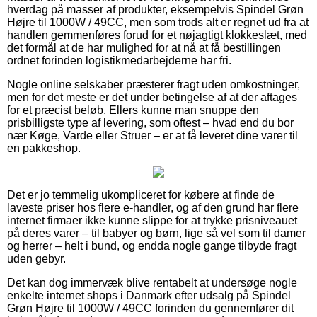
hverdag på masser af produkter, eksempelvis Spindel Grøn
Højre til 1000W / 49CC, men som trods alt er regnet ud fra at
handlen gemmenføres forud for et nøjagtigt klokkeslæt, med
det formål at de har mulighed for at nå at få bestillingen
ordnet forinden logistikmedarbejderne har fri.
Nogle online selskaber præsterer fragt uden omkostninger,
men for det meste er det under betingelse af at der aftages
for et præcist beløb. Ellers kunne man snuppe den
prisbilligste type af levering, som oftest – hvad end du bor
nær Køge, Varde eller Struer – er at få leveret dine varer til
en pakkeshop.
Det er jo temmelig ukompliceret for købere at finde de
laveste priser hos flere e-handler, og af den grund har flere
internet firmaer ikke kunne slippe for at trykke prisniveauet
på deres varer – til babyer og børn, lige så vel som til damer
og herrer – helt i bund, og endda nogle gange tilbyde fragt
uden gebyr.
Det kan dog immervæk blive rentabelt at undersøge nogle
enkelte internet shops i Danmark efter udsalg på Spindel
Grøn Højre til 1000W / 49CC forinden du gennemfører dit