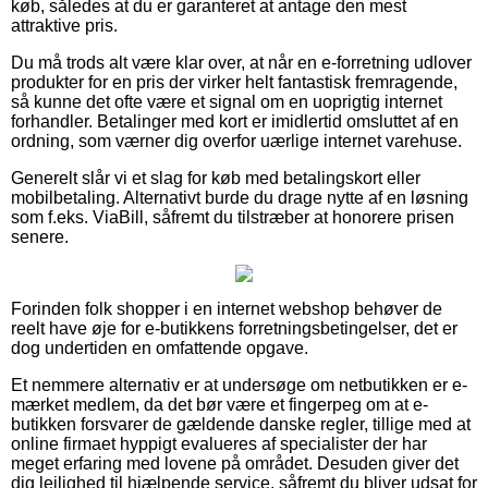
køb, således at du er garanteret at antage den mest
attraktive pris.
Du må trods alt være klar over, at når en e-forretning udlover
produkter for en pris der virker helt fantastisk fremragende,
så kunne det ofte være et signal om en uoprigtig internet
forhandler. Betalinger med kort er imidlertid omsluttet af en
ordning, som værner dig overfor uærlige internet varehuse.
Generelt slår vi et slag for køb med betalingskort eller
mobilbetaling. Alternativt burde du drage nytte af en løsning
som f.eks. ViaBill, såfremt du tilstræber at honorere prisen
senere.
Forinden folk shopper i en internet webshop behøver de
reelt have øje for e-butikkens forretningsbetingelser, det er
dog undertiden en omfattende opgave.
Et nemmere alternativ er at undersøge om netbutikken er e-
mærket medlem, da det bør være et fingerpeg om at e-
butikken forsvarer de gældende danske regler, tillige med at
online firmaet hyppigt evalueres af specialister der har
meget erfaring med lovene på området. Desuden giver det
dig lejlighed til hjælpende service, såfremt du bliver udsat for