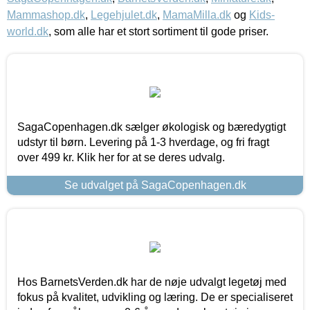
Mammashop.dk
,
Legehjulet.dk
,
MamaMilla.dk
og
Kids-
world.dk
, som alle har et stort sortiment til gode priser.
SagaCopenhagen.dk sælger økologisk og bæredygtigt
udstyr til børn. Levering på 1-3 hverdage, og fri fragt
over 499 kr. Klik her for at se deres udvalg.
Se udvalget på SagaCopenhagen.dk
Hos BarnetsVerden.dk har de nøje udvalgt legetøj med
fokus på kvalitet, udvikling og læring. De er specialiseret