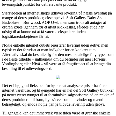
leveringstidspunktet for det relevante produkt.
Størstedelen af internet shops udlover levering på næste hverdag på
mange af deres produkter, eksempelvis Soft Gallery Baby Astin
Badebluse – Burlwood, AOP Owl, men som trods alt antager at
ordren køres igennem før et aftalt klokkeslæt, således at de har
udsigt til at kunne nå at få varerne ekspederet inden
logistikmedarbejderne får fri.
Nogle enkelte internet outlets præsterer levering uden gebyr, men
typisk er det forudsat at man indkøber for en konkret sum.
Alternativt skal du beslutte sig for den mest betalelige fragttype, som
i de fleste tilfælde – uafhængig om du befinder sig nær Horsens,
Vordingborg eller Nivå – vil være at få fragtfirmaet til at bringe din
bestilling til et udleveringssted.
Det er i høj grad fleksibelt for købere at analysere priser fra flere
internet varehuse, og til gengæld har en hel del Soft Gallery butikker
på nettet været tvunget til at formindske salgspriserne på en række af
deres produkter – til børn, lige så vel som til kvinder og mænd –
betragteligt, og endda nogle gange tilbyde levering uden gebyr.
Til gengæld kan det immervæk være tiden værd at granske enkelte