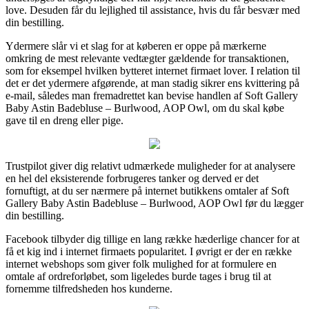
love. Desuden får du lejlighed til assistance, hvis du får besvær med
din bestilling.
Ydermere slår vi et slag for at køberen er oppe på mærkerne
omkring de mest relevante vedtægter gældende for transaktionen,
som for eksempel hvilken bytteret internet firmaet lover. I relation til
det er det ydermere afgørende, at man stadig sikrer ens kvittering på
e-mail, således man fremadrettet kan bevise handlen af Soft Gallery
Baby Astin Badebluse – Burlwood, AOP Owl, om du skal købe
gave til en dreng eller pige.
Trustpilot giver dig relativt udmærkede muligheder for at analysere
en hel del eksisterende forbrugeres tanker og derved er det
fornuftigt, at du ser nærmere på internet butikkens omtaler af Soft
Gallery Baby Astin Badebluse – Burlwood, AOP Owl før du lægger
din bestilling.
Facebook tilbyder dig tillige en lang række hæderlige chancer for at
få et kig ind i internet firmaets popularitet. I øvrigt er der en række
internet webshops som giver folk mulighed for at formulere en
omtale af ordreforløbet, som ligeledes burde tages i brug til at
fornemme tilfredsheden hos kunderne.