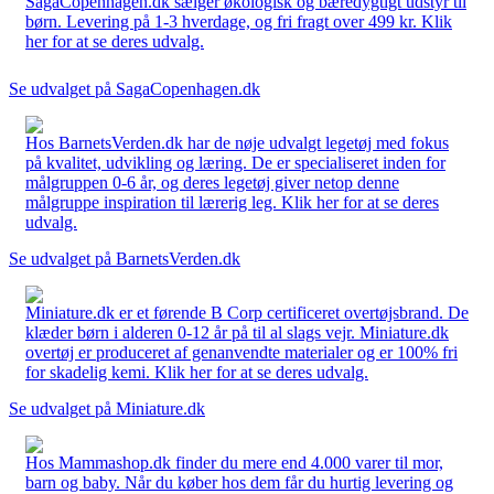
SagaCopenhagen.dk sælger økologisk og bæredygtigt udstyr til
børn. Levering på 1-3 hverdage, og fri fragt over 499 kr. Klik
her for at se deres udvalg.
Se udvalget på SagaCopenhagen.dk
Hos BarnetsVerden.dk har de nøje udvalgt legetøj med fokus
på kvalitet, udvikling og læring. De er specialiseret inden for
målgruppen 0-6 år, og deres legetøj giver netop denne
målgruppe inspiration til lærerig leg. Klik her for at se deres
udvalg.
Se udvalget på BarnetsVerden.dk
Miniature.dk er et førende B Corp certificeret overtøjsbrand. De
klæder børn i alderen 0-12 år på til al slags vejr. Miniature.dk
overtøj er produceret af genanvendte materialer og er 100% fri
for skadelig kemi. Klik her for at se deres udvalg.
Se udvalget på Miniature.dk
Hos Mammashop.dk finder du mere end 4.000 varer til mor,
barn og baby. Når du køber hos dem får du hurtig levering og