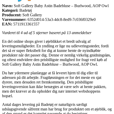
Navn:
Soft Gallery Baby Astin Badebluse – Burlwood, AOP Owl
Kategori:
Badetøj
Producent:
Soft Gallery
Varenummer:
6352d014-53a3-4dc8-8ed9-7c036f0329e0
EAN:
5711913361557
Vurderet til
4
ud af 5 stjerner baseret på
13
anmeldelser
En del online shops giver i øjeblikket et bredt udvalg af
leveringsmuligheder. En yndling er lige nu udleveringssteder, fordi
det så er super fleksibelt for dig at kunne hente de nyindkøbte
produkter når det passer dig. Denne er nemlig virkelig gnidningsløs,
og oftest endvidere den prisbilligste mulighed for fragt ved køb af
Soft Gallery Baby Astin Badebluse – Burlwood, AOP Owl.
Du bør ydermere planlægge at få leveret hjem til dig eller til
adressen på dit arbejde. Fragtløsningen er for det meste en sjat
dyrere, men desuden ret fremkommelig. Den prisbilligste
leveringsversion kan ikke benægtes at være selv at hente pakken,
men det kræver at du opholder dig nær internet webshoppens
bopæl.
Antal dages levering på Badetøj er naturligvis særligt
udslagsgivende såfremt man har brug for produktet om et øjeblik, og
af den grund er det komplet passende at du besigtiger