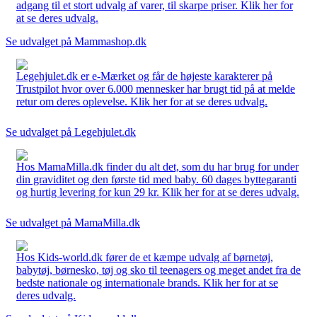
adgang til et stort udvalg af varer, til skarpe priser. Klik her for
at se deres udvalg.
Se udvalget på Mammashop.dk
Legehjulet.dk er e-Mærket og får de højeste karakterer på
Trustpilot hvor over 6.000 mennesker har brugt tid på at melde
retur om deres oplevelse. Klik her for at se deres udvalg.
Se udvalget på Legehjulet.dk
Hos MamaMilla.dk finder du alt det, som du har brug for under
din graviditet og den første tid med baby. 60 dages byttegaranti
og hurtig levering for kun 29 kr. Klik her for at se deres udvalg.
Se udvalget på MamaMilla.dk
Hos Kids-world.dk fører de et kæmpe udvalg af børnetøj,
babytøj, børnesko, tøj og sko til teenagers og meget andet fra de
bedste nationale og internationale brands. Klik her for at se
deres udvalg.