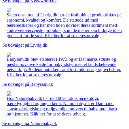
Se udvalget på Kids-world.dk
Siden opstarten af Livrig.dk har de fastholdt et produktfokus på
ergonomi, kvalitet og komfort. De startede ud med
bæreredskaber og har med tiden udvidet deres sortiment med
andre velovervejede produkter, som de mener kan bidrage til en
god start for de små. Klik her for at se deres udvalg.
Se udvalget på Livrig.dk
Babysam.dk blev etableret i 1973 og er Danmarks største og
mest innovative kæde for babyudstyr med et landsdækkende
netværk på 30 detailbutikker, samt institutionssalg og webshop.
Klik her for at se deres udvalg.
Se udvalget på Babysam.dk
Hos Naturebaby.dk har de 100% fokus på økologi,
bæredygtighed og ingen kemi. Naturebaby.dk er Danmarks
største økologiske og miljøvenlige univers til baby, mor, barn
og hjemmet. Klik her for at se deres udvalg.
Se udvalget på Naturebaby.dk