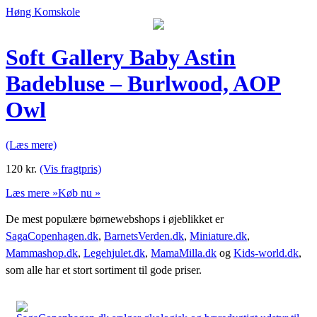
Høng Komskole
Soft Gallery Baby Astin
Badebluse – Burlwood, AOP
Owl
(Læs mere)
120
kr.
(Vis fragtpris)
Læs mere »
Køb nu »
De mest populære børnewebshops i øjeblikket er
SagaCopenhagen.dk
,
BarnetsVerden.dk
,
Miniature.dk
,
Mammashop.dk
,
Legehjulet.dk
,
MamaMilla.dk
og
Kids-world.dk
,
som alle har et stort sortiment til gode priser.