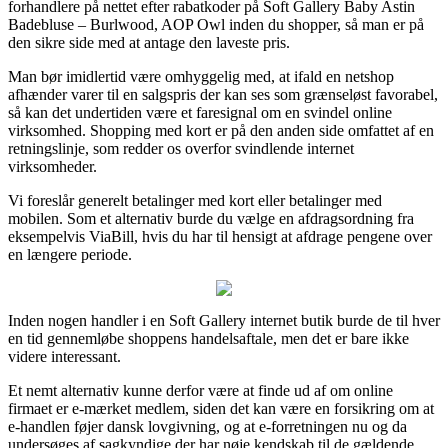
forhandlere på nettet efter rabatkoder på Soft Gallery Baby Astin
Badebluse – Burlwood, AOP Owl inden du shopper, så man er på
den sikre side med at antage den laveste pris.
Man bør imidlertid være omhyggelig med, at ifald en netshop
afhænder varer til en salgspris der kan ses som grænseløst favorabel,
så kan det undertiden være et faresignal om en svindel online
virksomhed. Shopping med kort er på den anden side omfattet af en
retningslinje, som redder os overfor svindlende internet
virksomheder.
Vi foreslår generelt betalinger med kort eller betalinger med
mobilen. Som et alternativ burde du vælge en afdragsordning fra
eksempelvis ViaBill, hvis du har til hensigt at afdrage pengene over
en længere periode.
Inden nogen handler i en Soft Gallery internet butik burde de til hver
en tid gennemløbe shoppens handelsaftale, men det er bare ikke
videre interessant.
Et nemt alternativ kunne derfor være at finde ud af om online
firmaet er e-mærket medlem, siden det kan være en forsikring om at
e-handlen føjer dansk lovgivning, og at e-forretningen nu og da
undersøges af sagkyndige der har nøje kendskab til de gældende