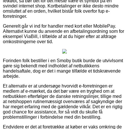
letkøbt, så bør det for det meste være et symbol på en
svindel internet shop. Kortbetalinger er ikke desto mindre
omsluttet af en orden, hvilket bistår folk overfor fup e-
forretninger.
Generelt går vi ind for handler med kort eller MobilePay.
Alternativt kunne du anvende en afbetalingsordning som for
eksempel ViaBill, i tilfælde af at du higer efter at afdrage
omkostningerne over tid.
Forinden folk bestiller i en Smoby butik burde de utvivlsomt
gøre sig bekendt med indholdet af netbutikkens
handelsaftale, dog er det i mange tilfælde et tidskrævende
arbejde.
Et alternativ er at undersøge hvorvidt e-forretningen er
medlem af e-mærket, da det bør være en tryghed om at
netbutikken efterfølger de danske retningslinjer, tillige med
at netshoppen rutinemæssigt overværes af sagkyndige der
har meget erfaring med de gældende vilkår. Det er en rigtig
god chance for assistance, for så vidt du skulle få
problemstillinger i forbindelse med din bestilling.
Endvidere er det at foretrække at køber er vaks omkring de