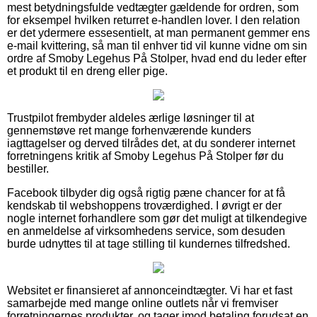
mest betydningsfulde vedtægter gældende for ordren, som
for eksempel hvilken returret e-handlen lover. I den relation
er det ydermere essesentielt, at man permanent gemmer ens
e-mail kvittering, så man til enhver tid vil kunne vidne om sin
ordre af Smoby Legehus På Stolper, hvad end du leder efter
et produkt til en dreng eller pige.
Trustpilot frembyder aldeles ærlige løsninger til at
gennemstøve ret mange forhenværende kunders
iagttagelser og derved tilrådes det, at du sonderer internet
forretningens kritik af Smoby Legehus På Stolper før du
bestiller.
Facebook tilbyder dig også rigtig pæne chancer for at få
kendskab til webshoppens troværdighed. I øvrigt er der
nogle internet forhandlere som gør det muligt at tilkendegive
en anmeldelse af virksomhedens service, som desuden
burde udnyttes til at tage stilling til kundernes tilfredshed.
Websitet er finansieret af annonceindtægter. Vi har et fast
samarbejde med mange online outlets når vi fremviser
forretningernes produkter, og tager imod betaling forudsat en