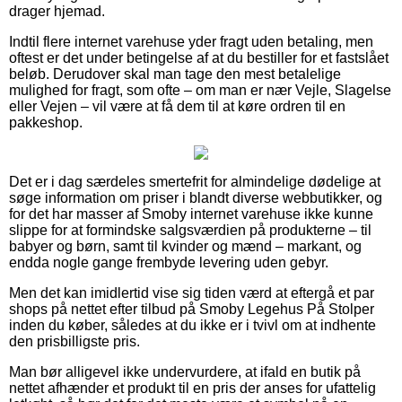
drager hjemad.
Indtil flere internet varehuse yder fragt uden betaling, men
oftest er det under betingelse af at du bestiller for et fastslået
beløb. Derudover skal man tage den mest betalelige
mulighed for fragt, som ofte – om man er nær Vejle, Slagelse
eller Vejen – vil være at få dem til at køre ordren til en
pakkeshop.
Det er i dag særdeles smertefrit for almindelige dødelige at
søge information om priser i blandt diverse webbutikker, og
for det har masser af Smoby internet varehuse ikke kunne
slippe for at formindske salgsværdien på produkterne – til
babyer og børn, samt til kvinder og mænd – markant, og
endda nogle gange frembyde levering uden gebyr.
Men det kan imidlertid vise sig tiden værd at eftergå et par
shops på nettet efter tilbud på Smoby Legehus På Stolper
inden du køber, således at du ikke er i tvivl om at indhente
den prisbilligste pris.
Man bør alligevel ikke undervurdere, at ifald en butik på
nettet afhænder et produkt til en pris der anses for ufattelig