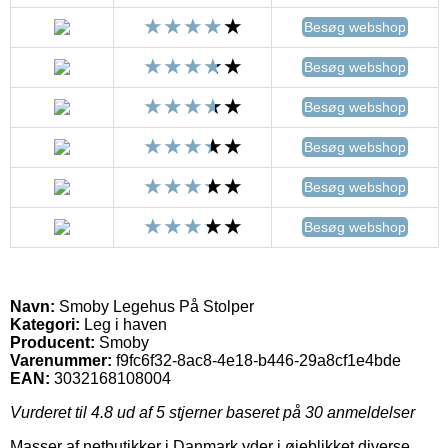
Besøg webshop
Besøg webshop
Besøg webshop
Besøg webshop
Besøg webshop
Besøg webshop
Navn:
Smoby Legehus På Stolper
Kategori:
Leg i haven
Producent:
Smoby
Varenummer:
f9fc6f32-8ac8-4e18-b446-29a8cf1e4bde
EAN:
3032168108004
Vurderet til
4.8
ud af 5 stjerner baseret på
30
anmeldelser
Masser af netbutikker i Danmark yder i øjeblikket diverse