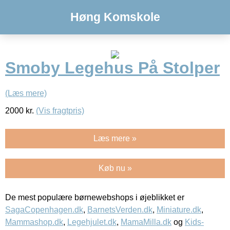
Høng Komskole
Smoby Legehus På Stolper
(Læs mere)
2000
kr.
(Vis fragtpris)
Læs mere »
Køb nu »
De mest populære børnewebshops i øjeblikket er
SagaCopenhagen.dk
,
BarnetsVerden.dk
,
Miniature.dk
,
Mammashop.dk
,
Legehjulet.dk
,
MamaMilla.dk
og
Kids-