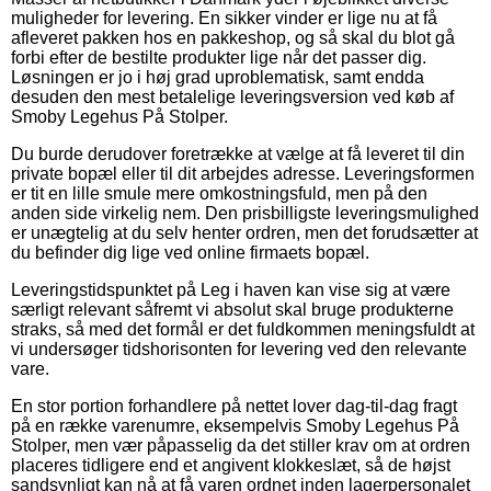
muligheder for levering. En sikker vinder er lige nu at få
afleveret pakken hos en pakkeshop, og så skal du blot gå
forbi efter de bestilte produkter lige når det passer dig.
Løsningen er jo i høj grad uproblematisk, samt endda
desuden den mest betalelige leveringsversion ved køb af
Smoby Legehus På Stolper.
Du burde derudover foretrække at vælge at få leveret til din
private bopæl eller til dit arbejdes adresse. Leveringsformen
er tit en lille smule mere omkostningsfuld, men på den
anden side virkelig nem. Den prisbilligste leveringsmulighed
er unægtelig at du selv henter ordren, men det forudsætter at
du befinder dig lige ved online firmaets bopæl.
Leveringstidspunktet på Leg i haven kan vise sig at være
særligt relevant såfremt vi absolut skal bruge produkterne
straks, så med det formål er det fuldkommen meningsfuldt at
vi undersøger tidshorisonten for levering ved den relevante
vare.
En stor portion forhandlere på nettet lover dag-til-dag fragt
på en række varenumre, eksempelvis Smoby Legehus På
Stolper, men vær påpasselig da det stiller krav om at ordren
placeres tidligere end et angivent klokkeslæt, så de højst
sandsynligt kan nå at få varen ordnet inden lagerpersonalet