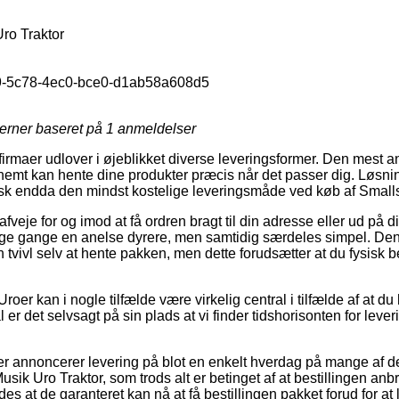
ro Traktor
-5c78-4ec0-bce0-d1ab58a608d5
jerner baseret på
1
anmeldelser
rmaer udlover i øjeblikket diverse leveringsformer. Den mest 
nemt kan hente dine produkter præcis når det passer dig. Løsni
k endda den mindst kostelige leveringsmåde ved køb af Smallst
eje for og imod at få ordren bragt til din adresse eller ud på d
ge gange en anelse dyrere, men samtidig særdeles simpel. Den
n tvivl selv at hente pakken, men dette forudsætter at du fysisk 
.
roer kan i nogle tilfælde være virkelig central i tilfælde af at du
l er det selvsagt på sin plads at vi finder tidshorisonten for lever
ker annoncerer levering på blot en enkelt hverdag på mange af 
sik Uro Traktor, som trods alt er betinget af at bestillingen anbr
es at de garanteret kan nå at få bestillingen pakket forud for a