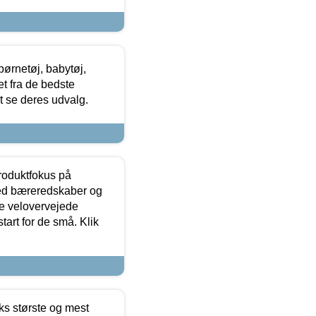
ørnetøj, babytøj,
t fra de bedste
at se deres udvalg.
produktfokus på
med bæreredskaber og
e velovervejede
tart for de små. Klik
ks største og mest