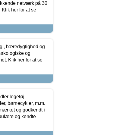
ækkende netværk på 30
Klik her for at se
gi, bæredygtighed og
 økologiske og
t. Klik her for at se
ler legetøj,
r, børnecykler, m.m.
-mærket og godkendt i
opulære og kendte