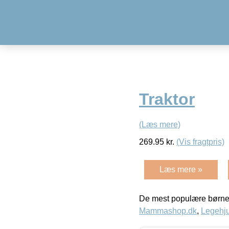
Traktor
(Læs mere)
269.95
kr.
(Vis fragtpris)
Læs mere »
De mest populære børne
Mammashop.dk
,
Legehju