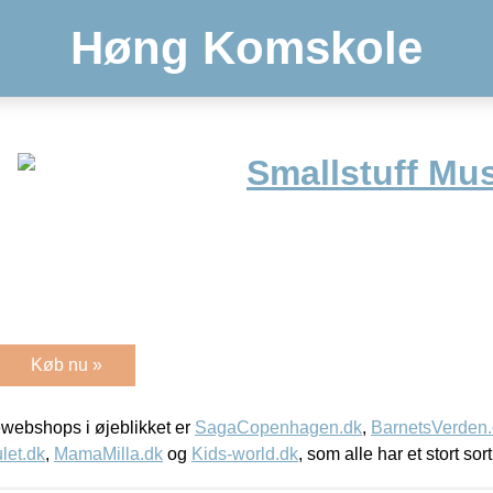
Høng Komskole
Smallstuff Mu
Køb nu »
webshops i øjeblikket er
SagaCopenhagen.dk
,
BarnetsVerden
let.dk
,
MamaMilla.dk
og
Kids-world.dk
, som alle har et stort sor