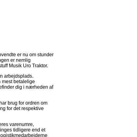
anvendte er nu om stunder
ngen er nemlig
uff Musik Uro Traktor.
in arbejdsplads.
 mest betalelige
befinder dig i nærheden af
 har brug for ordren om
ing for det respektive
deres varenumre,
inges tidligere end et
t logistikmedarbejderne