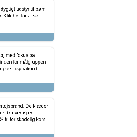
tigt udstyr til børn.
 Klik her for at se
tøj med fokus på
t inden for målgruppen
ppe inspiration til
vertøjsbrand. De klæder
ure.dk overtøj er
fri for skadelig kemi.