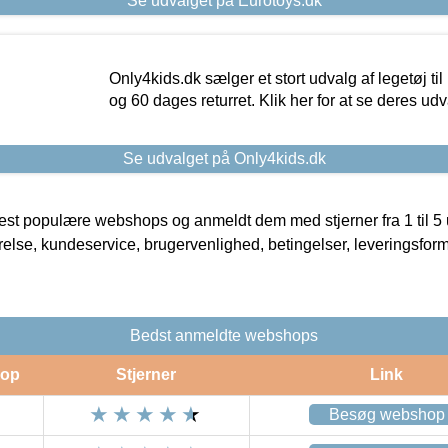
Se udvalget på Eurotoys.dk
Only4kids.dk sælger et stort udvalg af legetøj til
og 60 dages returret. Klik her for at se deres udv
Se udvalget på Only4kids.dk
t populære webshops og anmeldt dem med stjerner fra 1 til 5 ud
rrelse, kundeservice, brugervenlighed, betingelser, leveringsfor
Bedst anmeldte webshops
op
Stjerner
Link
Besøg webshop