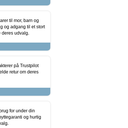
er til mor, barn og
 og adgang til et stort
se deres udvalg.
kterer på Trustpilot
elde retur om deres
brug for under din
yttegaranti og hurtig
valg.