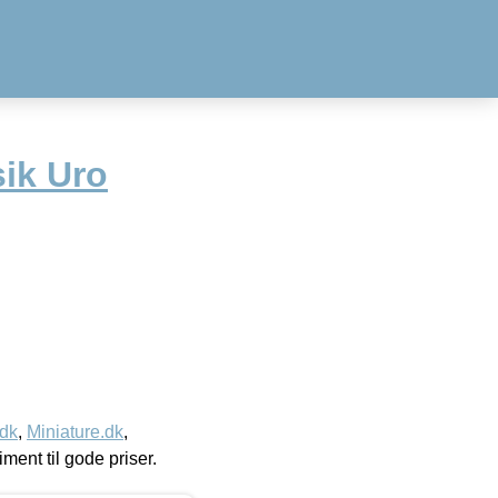
sik Uro
.dk
,
Miniature.dk
,
timent til gode priser.