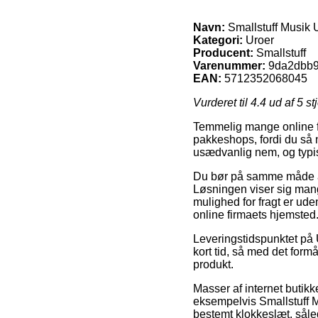
Navn:
Smallstuff Musik U
Kategori:
Uroer
Producent:
Smallstuff
Varenummer:
9da2dbb9
EAN:
5712352068045
Vurderet til
4.4
ud af 5 st
Temmelig mange online fi
pakkeshops, fordi du så 
usædvanlig nem, og typis
Du bør på samme måde afv
Løsningen viser sig man
mulighed for fragt er ude
online firmaets hjemsted
Leveringstidspunktet på U
kort tid, så med det formå
produkt.
Masser af internet butik
eksempelvis Smallstuff Mu
bestemt klokkeslæt, såled