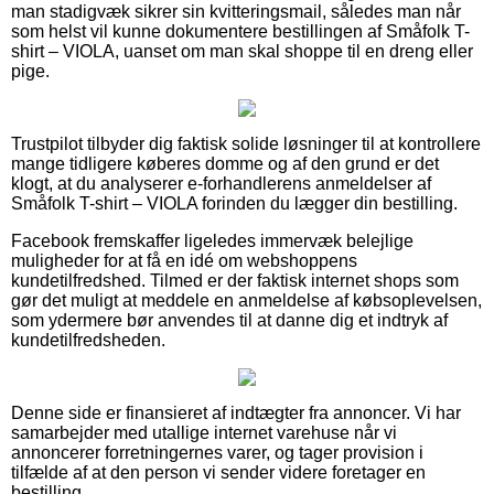
man stadigvæk sikrer sin kvitteringsmail, således man når
som helst vil kunne dokumentere bestillingen af Småfolk T-
shirt – VIOLA, uanset om man skal shoppe til en dreng eller
pige.
Trustpilot tilbyder dig faktisk solide løsninger til at kontrollere
mange tidligere køberes domme og af den grund er det
klogt, at du analyserer e-forhandlerens anmeldelser af
Småfolk T-shirt – VIOLA forinden du lægger din bestilling.
Facebook fremskaffer ligeledes immervæk belejlige
muligheder for at få en idé om webshoppens
kundetilfredshed. Tilmed er der faktisk internet shops som
gør det muligt at meddele en anmeldelse af købsoplevelsen,
som ydermere bør anvendes til at danne dig et indtryk af
kundetilfredsheden.
Denne side er finansieret af indtægter fra annoncer. Vi har
samarbejder med utallige internet varehuse når vi
annoncerer forretningernes varer, og tager provision i
tilfælde af at den person vi sender videre foretager en
bestilling.