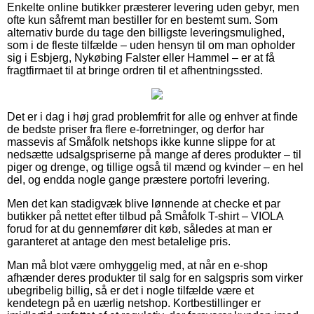
Enkelte online butikker præsterer levering uden gebyr, men
ofte kun såfremt man bestiller for en bestemt sum. Som
alternativ burde du tage den billigste leveringsmulighed,
som i de fleste tilfælde – uden hensyn til om man opholder
sig i Esbjerg, Nykøbing Falster eller Hammel – er at få
fragtfirmaet til at bringe ordren til et afhentningssted.
Det er i dag i høj grad problemfrit for alle og enhver at finde
de bedste priser fra flere e-forretninger, og derfor har
massevis af Småfolk netshops ikke kunne slippe for at
nedsætte udsalgspriserne på mange af deres produkter – til
piger og drenge, og tillige også til mænd og kvinder – en hel
del, og endda nogle gange præstere portofri levering.
Men det kan stadigvæk blive lønnende at checke et par
butikker på nettet efter tilbud på Småfolk T-shirt – VIOLA
forud for at du gennemfører dit køb, således at man er
garanteret at antage den mest betalelige pris.
Man må blot være omhyggelig med, at når en e-shop
afhænder deres produkter til salg for en salgspris som virker
ubegribelig billig, så er det i nogle tilfælde være et
kendetegn på en uærlig netshop. Kortbestillinger er