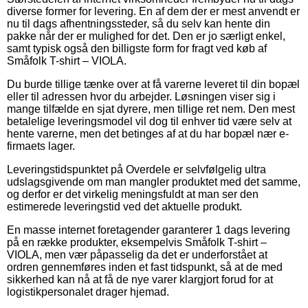
diverse former for levering. En af dem der er mest anvendt er
nu til dags afhentningssteder, så du selv kan hente din
pakke når der er mulighed for det. Den er jo særligt enkel,
samt typisk også den billigste form for fragt ved køb af
Småfolk T-shirt – VIOLA.
Du burde tillige tænke over at få varerne leveret til din bopæl
eller til adressen hvor du arbejder. Løsningen viser sig i
mange tilfælde en sjat dyrere, men tillige ret nem. Den mest
betalelige leveringsmodel vil dog til enhver tid være selv at
hente varerne, men det betinges af at du har bopæl nær e-
firmaets lager.
Leveringstidspunktet på Overdele er selvfølgelig ultra
udslagsgivende om man mangler produktet med det samme,
og derfor er det virkelig meningsfuldt at man ser den
estimerede leveringstid ved det aktuelle produkt.
En masse internet foretagender garanterer 1 dags levering
på en række produkter, eksempelvis Småfolk T-shirt –
VIOLA, men vær påpasselig da det er underforstået at
ordren gennemføres inden et fast tidspunkt, så at de med
sikkerhed kan nå at få de nye varer klargjort forud for at
logistikpersonalet drager hjemad.