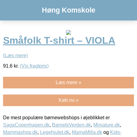
Høng Komskole
Småfolk T-shirt – VIOLA
(Læs mere)
91.6
kr.
(Vis fragtpris)
Læs mere »
Køb nu »
De mest populære børnewebshops i øjeblikket er
SagaCopenhagen.dk
,
BarnetsVerden.dk
,
Miniature.dk
,
Mammashop.dk
,
Legehjulet.dk
,
MamaMilla.dk
og
Kids-