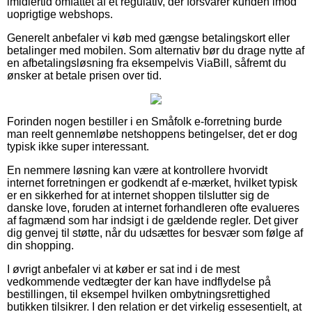
imidlertid omfattet af et regulativ, der forsvarer kunden imod
uoprigtige webshops.
Generelt anbefaler vi køb med gængse betalingskort eller
betalinger med mobilen. Som alternativ bør du drage nytte af
en afbetalingsløsning fra eksempelvis ViaBill, såfremt du
ønsker at betale prisen over tid.
Forinden nogen bestiller i en Småfolk e-forretning burde
man reelt gennemløbe netshoppens betingelser, det er dog
typisk ikke super interessant.
En nemmere løsning kan være at kontrollere hvorvidt
internet forretningen er godkendt af e-mærket, hvilket typisk
er en sikkerhed for at internet shoppen tilslutter sig de
danske love, foruden at internet forhandleren ofte evalueres
af fagmænd som har indsigt i de gældende regler. Det giver
dig genvej til støtte, når du udsættes for besvær som følge af
din shopping.
I øvrigt anbefaler vi at køber er sat ind i de mest
vedkommende vedtægter der kan have indflydelse på
bestillingen, til eksempel hvilken ombytningsrettighed
butikken tilsikrer. I den relation er det virkelig essesentielt, at