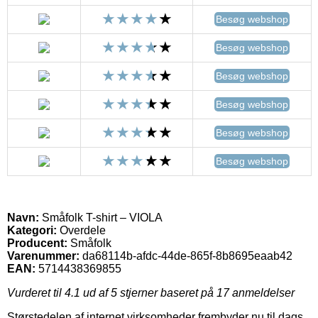
Besøg webshop
Besøg webshop
Besøg webshop
Besøg webshop
Besøg webshop
Besøg webshop
Navn:
Småfolk T-shirt – VIOLA
Kategori:
Overdele
Producent:
Småfolk
Varenummer:
da68114b-afdc-44de-865f-8b8695eaab42
EAN:
5714438369855
Vurderet til
4.1
ud af 5 stjerner baseret på
17
anmeldelser
Størstedelen af internet virksomheder frembyder nu til dags