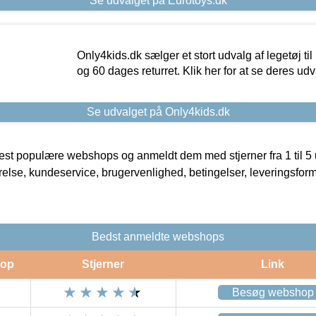
Se udvalget på Eurotoys.dk
Only4kids.dk sælger et stort udvalg af legetøj til
og 60 dages returret. Klik her for at se deres udv
Se udvalget på Only4kids.dk
t populære webshops og anmeldt dem med stjerner fra 1 til 5 ud
rrelse, kundeservice, brugervenlighed, betingelser, leveringsfor
Bedst anmeldte webshops
op
Stjerner
Link
Besøg webshop