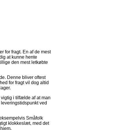
 for fragt. En af de mest
 dig at kunne hente
illige den mest letkøbte
jde. Denne bliver oftest
d for fragt vil dog altid
lager.
gtig i tilfælde af at man
e leveringstidspunkt ved
e, eksempelvis Småfolk
gtigt klokkeslæt, med det
 hjem.