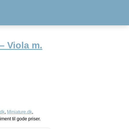
– Viola m.
.dk
,
Miniature.dk
,
timent til gode priser.