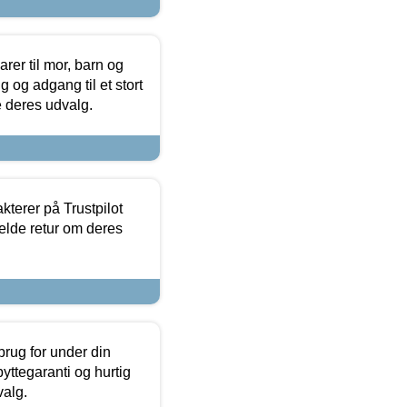
er til mor, barn og
 og adgang til et stort
se deres udvalg.
kterer på Trustpilot
elde retur om deres
brug for under din
yttegaranti og hurtig
valg.