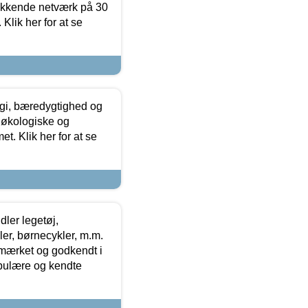
ækkende netværk på 30
Klik her for at se
gi, bæredygtighed og
 økologiske og
t. Klik her for at se
ler legetøj,
r, børnecykler, m.m.
-mærket og godkendt i
opulære og kendte