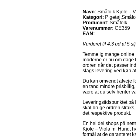
Navn:
Småfolk Kjole – V
Kategori:
Pigetøj,Småfo
Producent:
Småfolk
Varenummer:
CE359
EAN:
Vurderet til
4.3
ud af 5 st
Temmelig mange online bu
moderne er nu om dage lev
ordren når det passer ind
slags levering ved køb a
Du kan omvendt afveje for
en tand mindre prisbillig
være at du selv henter va
Leveringstidspunktet på P
skal bruge ordren straks,
det respektive produkt.
En hel del shops på nette
Kjole – Viola m. Hund, hv
formål at de garanteret k