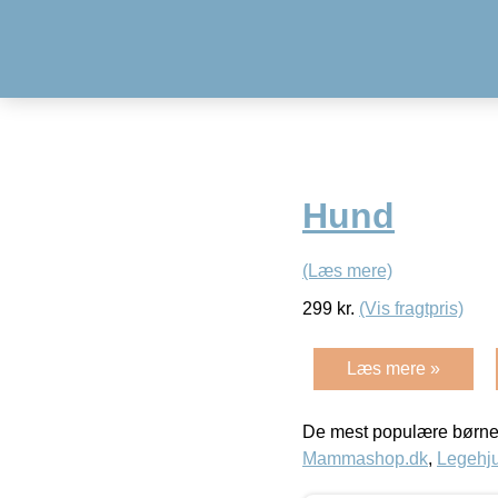
Hund
(Læs mere)
299
kr.
(Vis fragtpris)
Læs mere »
De mest populære børne
Mammashop.dk
,
Legehju