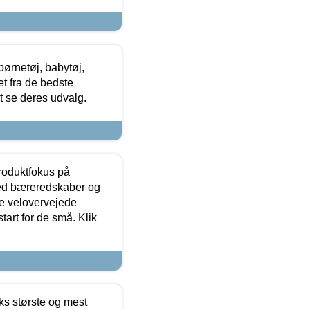
ørnetøj, babytøj,
t fra de bedste
at se deres udvalg.
produktfokus på
med bæreredskaber og
e velovervejede
tart for de små. Klik
ks største og mest