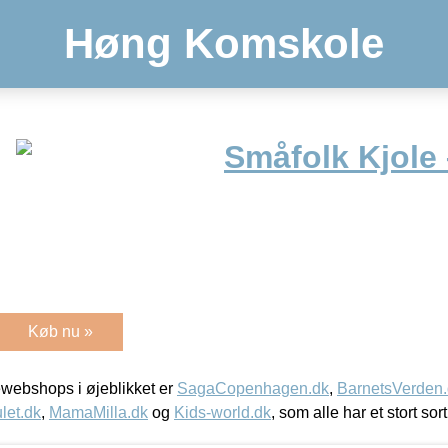
Høng Komskole
Småfolk Kjole 
Køb nu »
webshops i øjeblikket er
SagaCopenhagen.dk
,
BarnetsVerden
let.dk
,
MamaMilla.dk
og
Kids-world.dk
, som alle har et stort sor