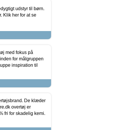
tigt udstyr til børn.
 Klik her for at se
tøj med fokus på
t inden for målgruppen
ppe inspiration til
vertøjsbrand. De klæder
ure.dk overtøj er
fri for skadelig kemi.