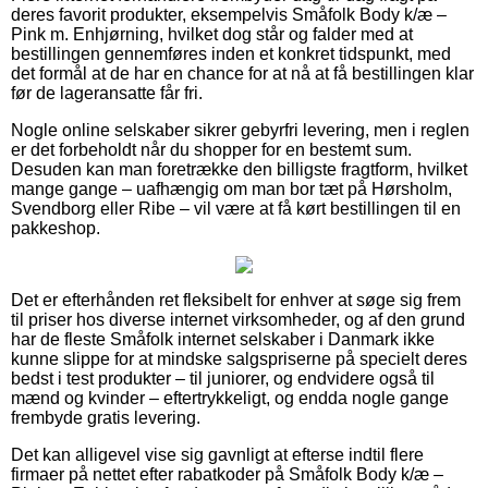
deres favorit produkter, eksempelvis Småfolk Body k/æ –
Pink m. Enhjørning, hvilket dog står og falder med at
bestillingen gennemføres inden et konkret tidspunkt, med
det formål at de har en chance for at nå at få bestillingen klar
før de lageransatte får fri.
Nogle online selskaber sikrer gebyrfri levering, men i reglen
er det forbeholdt når du shopper for en bestemt sum.
Desuden kan man foretrække den billigste fragtform, hvilket
mange gange – uafhængig om man bor tæt på Hørsholm,
Svendborg eller Ribe – vil være at få kørt bestillingen til en
pakkeshop.
Det er efterhånden ret fleksibelt for enhver at søge sig frem
til priser hos diverse internet virksomheder, og af den grund
har de fleste Småfolk internet selskaber i Danmark ikke
kunne slippe for at mindske salgspriserne på specielt deres
bedst i test produkter – til juniorer, og endvidere også til
mænd og kvinder – eftertrykkeligt, og endda nogle gange
frembyde gratis levering.
Det kan alligevel vise sig gavnligt at efterse indtil flere
firmaer på nettet efter rabatkoder på Småfolk Body k/æ –