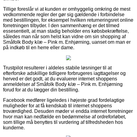
Tillige foreslår vi at kunden er omhyggelig omkring de mest
vedkommende regler der gør sig gældende i forbindelse
med bestillingen, for eksempel hvilken returneringsret online
forretningen tilbyder. I den sammenhæng er det tilmed
essesentielt, at man stadig beholder ens købsbekræftelse,
således man når som helst kan vidne om sin shopping af
Småfolk Body k/æ – Pink m. Enhjørning, uanset om man er
på indkøb til en herre eller dame.
Trustpilot resulterer i aldeles stabile løsninger til at
efterforske adskillige tidligere forbrugeres iagttagelser og
herved er det godt, at du evaluerer internet shoppens
anmeldelser af Småfolk Body k/æ – Pink m. Enhjørning
forud for at du lægger din bestilling.
Facebook medfører ligeledes i højeste grad fordelagtige
muligheder for at få kendskab til internet shoppens
troværdighed. Desuden møder vi endda internet forretninger
hvor man kan nedfælde en bedømmelse af ordreforløbet,
som tillige må benyttes til vurdering af tilfredsheden hos
kunderne.