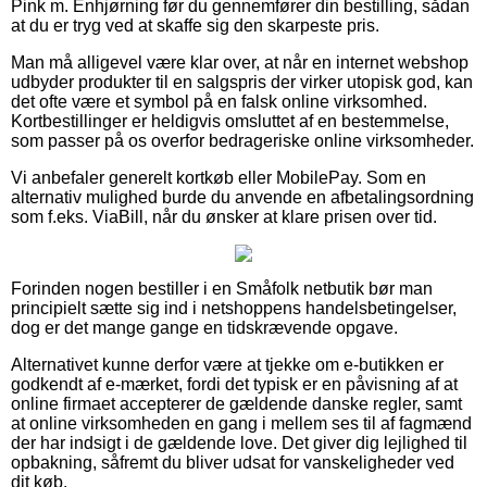
Pink m. Enhjørning før du gennemfører din bestilling, sådan
at du er tryg ved at skaffe sig den skarpeste pris.
Man må alligevel være klar over, at når en internet webshop
udbyder produkter til en salgspris der virker utopisk god, kan
det ofte være et symbol på en falsk online virksomhed.
Kortbestillinger er heldigvis omsluttet af en bestemmelse,
som passer på os overfor bedrageriske online virksomheder.
Vi anbefaler generelt kortkøb eller MobilePay. Som en
alternativ mulighed burde du anvende en afbetalingsordning
som f.eks. ViaBill, når du ønsker at klare prisen over tid.
Forinden nogen bestiller i en Småfolk netbutik bør man
principielt sætte sig ind i netshoppens handelsbetingelser,
dog er det mange gange en tidskrævende opgave.
Alternativet kunne derfor være at tjekke om e-butikken er
godkendt af e-mærket, fordi det typisk er en påvisning af at
online firmaet accepterer de gældende danske regler, samt
at online virksomheden en gang i mellem ses til af fagmænd
der har indsigt i de gældende love. Det giver dig lejlighed til
opbakning, såfremt du bliver udsat for vanskeligheder ved
dit køb.