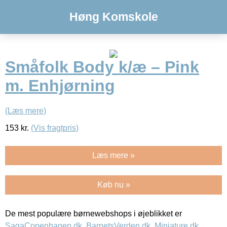
Høng Komskole
Småfolk Body k/æ – Pink
m. Enhjørning
(Læs mere)
153
kr.
(Vis fragtpris)
Læs mere »
Køb nu »
De mest populære børnewebshops i øjeblikket er
SagaCopenhagen.dk
,
BarnetsVerden.dk
,
Miniature.dk
,