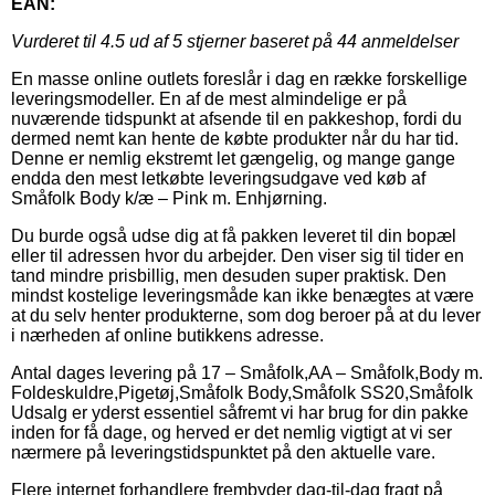
EAN:
Vurderet til
4.5
ud af 5 stjerner baseret på
44
anmeldelser
En masse online outlets foreslår i dag en række forskellige
leveringsmodeller. En af de mest almindelige er på
nuværende tidspunkt at afsende til en pakkeshop, fordi du
dermed nemt kan hente de købte produkter når du har tid.
Denne er nemlig ekstremt let gængelig, og mange gange
endda den mest letkøbte leveringsudgave ved køb af
Småfolk Body k/æ – Pink m. Enhjørning.
Du burde også udse dig at få pakken leveret til din bopæl
eller til adressen hvor du arbejder. Den viser sig til tider en
tand mindre prisbillig, men desuden super praktisk. Den
mindst kostelige leveringsmåde kan ikke benægtes at være
at du selv henter produkterne, som dog beroer på at du lever
i nærheden af online butikkens adresse.
Antal dages levering på 17 – Småfolk,AA – Småfolk,Body m.
Foldeskuldre,Pigetøj,Småfolk Body,Småfolk SS20,Småfolk
Udsalg er yderst essentiel såfremt vi har brug for din pakke
inden for få dage, og herved er det nemlig vigtigt at vi ser
nærmere på leveringstidspunktet på den aktuelle vare.
Flere internet forhandlere frembyder dag-til-dag fragt på