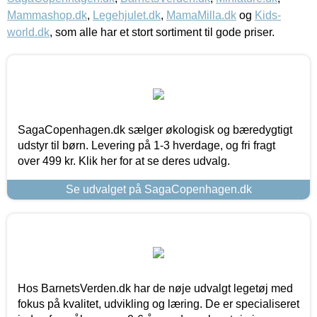
Mammashop.dk
,
Legehjulet.dk
,
MamaMilla.dk
og
Kids-
world.dk
, som alle har et stort sortiment til gode priser.
SagaCopenhagen.dk sælger økologisk og bæredygtigt
udstyr til børn. Levering på 1-3 hverdage, og fri fragt
over 499 kr. Klik her for at se deres udvalg.
Se udvalget på SagaCopenhagen.dk
Hos BarnetsVerden.dk har de nøje udvalgt legetøj med
fokus på kvalitet, udvikling og læring. De er specialiseret