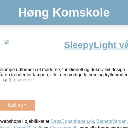
Høng Komskole
SleepyLight v
lampe udformet i et moderne, funktionelt og dekorativt design. Â
år du tænder for lampen, titter den yndige fe frem og tryllebind
s, ka
(Læs mere)
Køb nu »
webshops i øjeblikket er
SagaCopenhagen.dk
,
BarnetsVerden