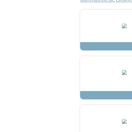
Mammashop.dk
,
Legehju