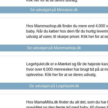
Klik her for at se deres udvalg.
Se udvalget på Miniature.dk
Hos Mammashop.dk finder du mere end 4.000 var
baby. Når du køber hos dem får du hurtig levering
udvalg af varer, til skarpe priser. Klik her for at 
Se udvalget på Mammashop.dk
Legehjulet.dk er e-Mærket og får de højeste kara
hvor over 6.000 mennesker har brugt tid på at m
oplevelse. Klik her for at se deres udvalg.
Se udvalget på Legehjulet.dk
Hos MamaMilla.dk finder du alt det, som du har 
graviditet og den første tid med baby. 60 dages b