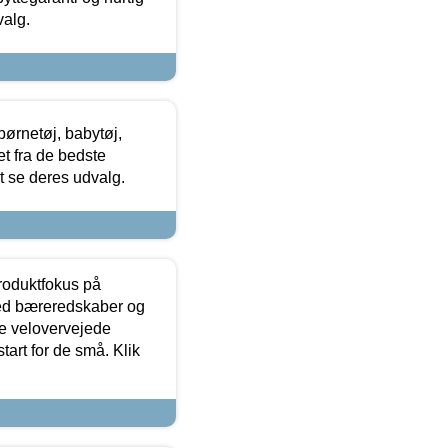
valg.
ørnetøj, babytøj,
t fra de bedste
at se deres udvalg.
produktfokus på
med bæreredskaber og
e velovervejede
tart for de små. Klik