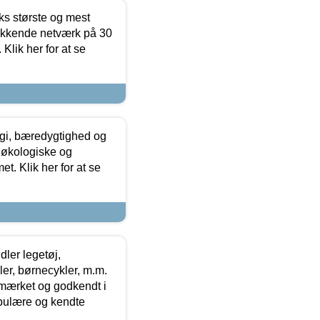
ks største og mest
ækkende netværk på 30
Klik her for at se
gi, bæredygtighed og
 økologiske og
t. Klik her for at se
ler legetøj,
r, børnecykler, m.m.
-mærket og godkendt i
opulære og kendte