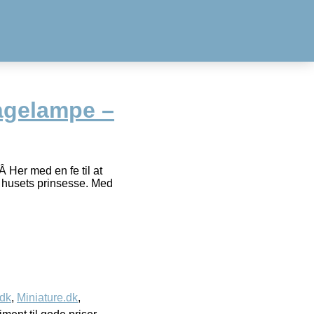
ågelampe –
 Her med en fe til at
er husets prinsesse. Med
.dk
,
Miniature.dk
,