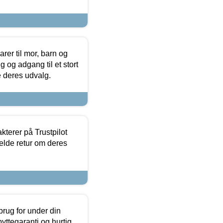
er til mor, barn og
 og adgang til et stort
se deres udvalg.
kterer på Trustpilot
elde retur om deres
brug for under din
yttegaranti og hurtig