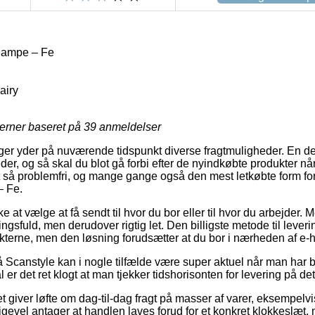
lampe – Fe
airy
jerner baseret på
39
anmeldelser
inger yder på nuværende tidspunkt diverse fragtmuligheder. En de
der, og så skal du blot gå forbi efter de nyindkøbte produkter nå
 så problemfri, og mange gange også den mest letkøbte form for
– Fe.
at vælge at få sendt til hvor du bor eller til hvor du arbejder.
sfuld, men derudover rigtig let. Den billigste metode til levering
kterne, men den løsning forudsætter at du bor i nærheden af e
Scanstyle kan i nogle tilfælde være super aktuel når man har br
ål er det ret klogt at man tjekker tidshorisonten for levering på 
t giver løfte om dag-til-dag fragt på masser af varer, eksempelv
gevel antager at handlen laves forud for et konkret klokkeslæt, 