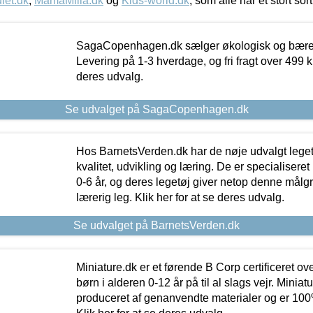
let.dk
,
MamaMilla.dk
og
Kids-world.dk
, som alle har et stort sor
SagaCopenhagen.dk sælger økologisk og bæredyg
Levering på 1-3 hverdage, og fri fragt over 499 kr.
deres udvalg.
Se udvalget på SagaCopenhagen.dk
Hos BarnetsVerden.dk har de nøje udvalgt lege
kvalitet, udvikling og læring. De er specialisere
0-6 år, og deres legetøj giver netop denne målgru
lærerig leg. Klik her for at se deres udvalg.
Se udvalget på BarnetsVerden.dk
Miniature.dk er et førende B Corp certificeret o
børn i alderen 0-12 år på til al slags vejr. Miniat
produceret af genanvendte materialer og er 100% 