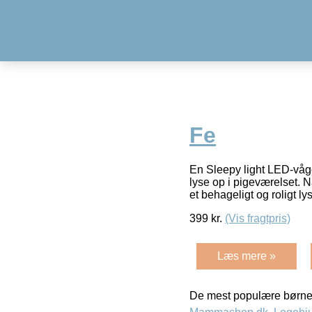
Fe
En Sleepy light LED-våge
lyse op i pigeværelset. N
et behageligt og roligt ly
399
kr.
(Vis fragtpris)
Læs mere »
De mest populære børne