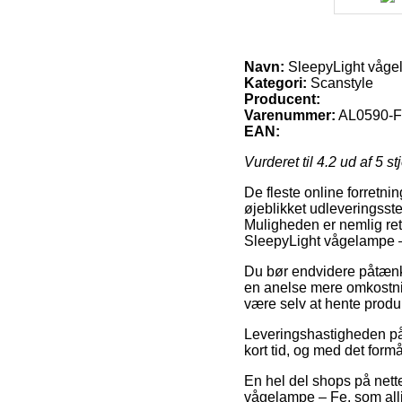
Navn:
SleepyLight våge
Kategori:
Scanstyle
Producent:
Varenummer:
AL0590-F
EAN:
Vurderet til
4.2
ud af 5 st
De fleste online forretn
øjeblikket udleveringsste
Muligheden er nemlig ret
SleepyLight vågelampe 
Du bør endvidere påtænke 
en anelse mere omkostning
være selv at hente produ
Leveringshastigheden på 
kort tid, og med det form
En hel del shops på nette
vågelampe – Fe, som alli