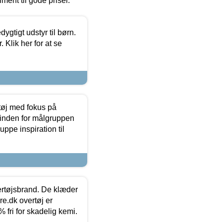
timent til gode priser.
tigt udstyr til børn.
 Klik her for at se
tøj med fokus på
t inden for målgruppen
ppe inspiration til
vertøjsbrand. De klæder
ure.dk overtøj er
fri for skadelig kemi.