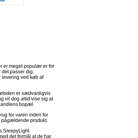
r er meget populær er for
r det passer dig.
 levering ved køb af
 Metoden er sædvanligvis
 vil dog altid vise sig at
-handlens bopæl.
ug for varen inden for
det pågældende produkt.
is SleepyLight
med det formål at de har