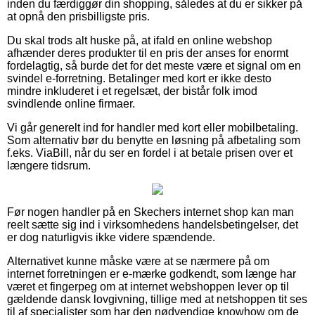
inden du færdiggør din shopping, således at du er sikker på
at opnå den prisbilligste pris.
Du skal trods alt huske på, at ifald en online webshop
afhænder deres produkter til en pris der anses for enormt
fordelagtig, så burde det for det meste være et signal om en
svindel e-forretning. Betalinger med kort er ikke desto
mindre inkluderet i et regelsæt, der bistår folk imod
svindlende online firmaer.
Vi går generelt ind for handler med kort eller mobilbetaling.
Som alternativ bør du benytte en løsning på afbetaling som
f.eks. ViaBill, når du ser en fordel i at betale prisen over et
længere tidsrum.
Før nogen handler på en Skechers internet shop kan man
reelt sætte sig ind i virksomhedens handelsbetingelser, det
er dog naturligvis ikke videre spændende.
Alternativet kunne måske være at se nærmere på om
internet forretningen er e-mærke godkendt, som længe har
været et fingerpeg om at internet webshoppen lever op til
gældende dansk lovgivning, tillige med at netshoppen tit ses
til af specialister som har den nødvendige knowhow om de