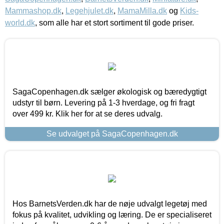
Mammashop.dk
,
Legehjulet.dk
,
MamaMilla.dk
og
Kids-
world.dk
, som alle har et stort sortiment til gode priser.
SagaCopenhagen.dk sælger økologisk og bæredygtigt
udstyr til børn. Levering på 1-3 hverdage, og fri fragt
over 499 kr. Klik her for at se deres udvalg.
Se udvalget på SagaCopenhagen.dk
Hos BarnetsVerden.dk har de nøje udvalgt legetøj med
fokus på kvalitet, udvikling og læring. De er specialiseret