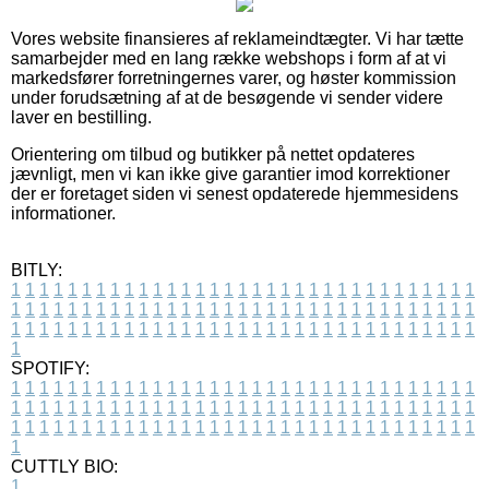
Vores website finansieres af reklameindtægter. Vi har tætte
samarbejder med en lang række webshops i form af at vi
markedsfører forretningernes varer, og høster kommission
under forudsætning af at de besøgende vi sender videre
laver en bestilling.
Orientering om tilbud og butikker på nettet opdateres
jævnligt, men vi kan ikke give garantier imod korrektioner
der er foretaget siden vi senest opdaterede hjemmesidens
informationer.
BITLY:
1
1
1
1
1
1
1
1
1
1
1
1
1
1
1
1
1
1
1
1
1
1
1
1
1
1
1
1
1
1
1
1
1
1
1
1
1
1
1
1
1
1
1
1
1
1
1
1
1
1
1
1
1
1
1
1
1
1
1
1
1
1
1
1
1
1
1
1
1
1
1
1
1
1
1
1
1
1
1
1
1
1
1
1
1
1
1
1
1
1
1
1
1
1
1
1
1
1
1
1
SPOTIFY:
1
1
1
1
1
1
1
1
1
1
1
1
1
1
1
1
1
1
1
1
1
1
1
1
1
1
1
1
1
1
1
1
1
1
1
1
1
1
1
1
1
1
1
1
1
1
1
1
1
1
1
1
1
1
1
1
1
1
1
1
1
1
1
1
1
1
1
1
1
1
1
1
1
1
1
1
1
1
1
1
1
1
1
1
1
1
1
1
1
1
1
1
1
1
1
1
1
1
1
1
CUTTLY BIO:
1