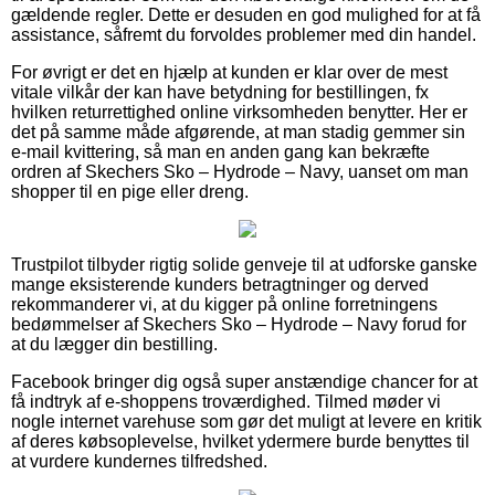
gældende regler. Dette er desuden en god mulighed for at få
assistance, såfremt du forvoldes problemer med din handel.
For øvrigt er det en hjælp at kunden er klar over de mest
vitale vilkår der kan have betydning for bestillingen, fx
hvilken returrettighed online virksomheden benytter. Her er
det på samme måde afgørende, at man stadig gemmer sin
e-mail kvittering, så man en anden gang kan bekræfte
ordren af Skechers Sko – Hydrode – Navy, uanset om man
shopper til en pige eller dreng.
Trustpilot tilbyder rigtig solide genveje til at udforske ganske
mange eksisterende kunders betragtninger og derved
rekommanderer vi, at du kigger på online forretningens
bedømmelser af Skechers Sko – Hydrode – Navy forud for
at du lægger din bestilling.
Facebook bringer dig også super anstændige chancer for at
få indtryk af e-shoppens troværdighed. Tilmed møder vi
nogle internet varehuse som gør det muligt at levere en kritik
af deres købsoplevelse, hvilket ydermere burde benyttes til
at vurdere kundernes tilfredshed.