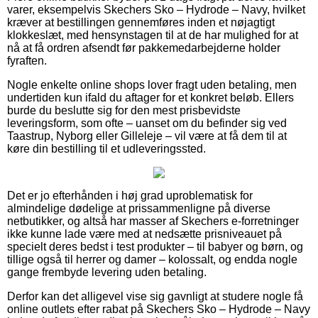
varer, eksempelvis Skechers Sko – Hydrode – Navy, hvilket
kræver at bestillingen gennemføres inden et nøjagtigt
klokkeslæt, med hensynstagen til at de har mulighed for at
nå at få ordren afsendt før pakkemedarbejderne holder
fyraften.
Nogle enkelte online shops lover fragt uden betaling, men
undertiden kun ifald du aftager for et konkret beløb. Ellers
burde du beslutte sig for den mest prisbevidste
leveringsform, som ofte – uanset om du befinder sig ved
Taastrup, Nyborg eller Gilleleje – vil være at få dem til at
køre din bestilling til et udleveringssted.
Det er jo efterhånden i høj grad uproblematisk for
almindelige dødelige at prissammenligne på diverse
netbutikker, og altså har masser af Skechers e-forretninger
ikke kunne lade være med at nedsætte prisniveauet på
specielt deres bedst i test produkter – til babyer og børn, og
tillige også til herrer og damer – kolossalt, og endda nogle
gange frembyde levering uden betaling.
Derfor kan det alligevel vise sig gavnligt at studere nogle få
online outlets efter rabat på Skechers Sko – Hydrode – Navy