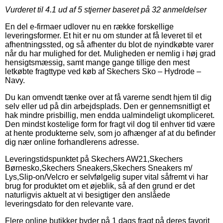
Vurderet til
4.1
ud af 5 stjerner baseret på
32
anmeldelser
En del e-firmaer udlover nu en række forskellige
leveringsformer. Et hit er nu om stunder at få leveret til et
afhentningssted, og så afhenter du blot de nyindkøbte varer
når du har mulighed for det. Muligheden er nemlig i høj grad
hensigtsmæssig, samt mange gange tillige den mest
letkøbte fragttype ved køb af Skechers Sko – Hydrode –
Navy.
Du kan omvendt tænke over at få varerne sendt hjem til dig
selv eller ud på din arbejdsplads. Den er gennemsnitligt et
hak mindre prisbillig, men endda ualmindeligt ukompliceret.
Den mindst kostelige form for fragt vil dog til enhver tid være
at hente produkterne selv, som jo afhænger af at du befinder
dig nær online forhandlerens adresse.
Leveringstidspunktet på Skechers AW21,Skechers
Børnesko,Skechers Sneakers,Skechers Sneakers m/
Lys,Slip-on/Velcro er selvfølgelig super vital såfremt vi har
brug for produktet om et øjeblik, så af den grund er det
naturligvis aktuelt at vi besigtiger den anslåede
leveringsdato for den relevante vare.
Flere online butikker byder på 1 dags fragt på deres favorit