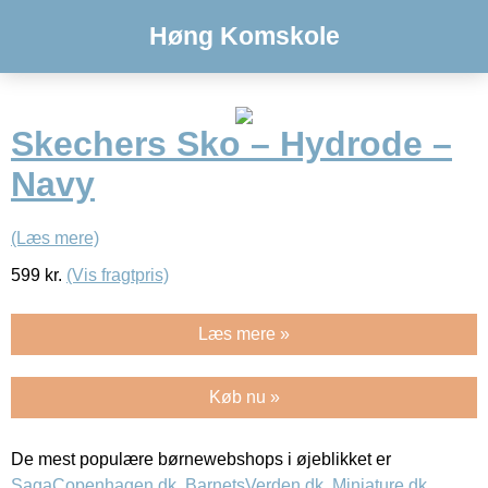
Høng Komskole
Skechers Sko – Hydrode –
Navy
(Læs mere)
599
kr.
(Vis fragtpris)
Læs mere »
Køb nu »
De mest populære børnewebshops i øjeblikket er
SagaCopenhagen.dk
,
BarnetsVerden.dk
,
Miniature.dk
,