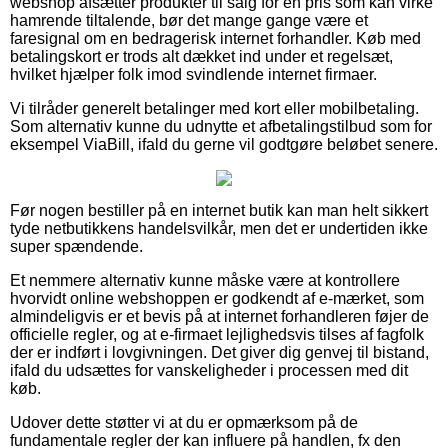
webshop afsætter produkter til salg for en pris som kan virke
hamrende tiltalende, bør det mange gange være et
faresignal om en bedragerisk internet forhandler. Køb med
betalingskort er trods alt dækket ind under et regelsæt,
hvilket hjælper folk imod svindlende internet firmaer.
Vi tilråder generelt betalinger med kort eller mobilbetaling.
Som alternativ kunne du udnytte et afbetalingstilbud som for
eksempel ViaBill, ifald du gerne vil godtgøre beløbet senere.
Før nogen bestiller på en internet butik kan man helt sikkert
tyde netbutikkens handelsvilkår, men det er undertiden ikke
super spændende.
Et nemmere alternativ kunne måske være at kontrollere
hvorvidt online webshoppen er godkendt af e-mærket, som
almindeligvis er et bevis på at internet forhandleren føjer de
officielle regler, og at e-firmaet lejlighedsvis tilses af fagfolk
der er indført i lovgivningen. Det giver dig genvej til bistand,
ifald du udsættes for vanskeligheder i processen med dit
køb.
Udover dette støtter vi at du er opmærksom på de
fundamentale regler der kan influere på handlen, fx den