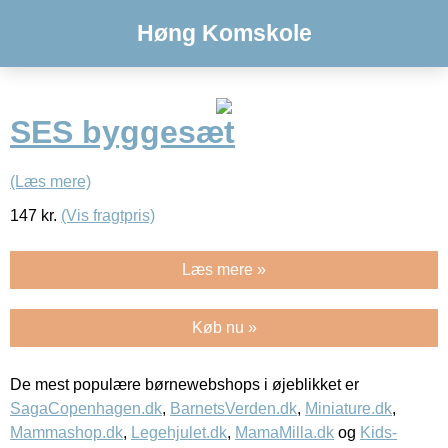
Høng Komskole
SES byggesæt
(Læs mere)
147
kr.
(Vis fragtpris)
Læs mere »
Køb nu »
De mest populære børnewebshops i øjeblikket er
SagaCopenhagen.dk
,
BarnetsVerden.dk
,
Miniature.dk
,
Mammashop.dk
,
Legehjulet.dk
,
MamaMilla.dk
og
Kids-