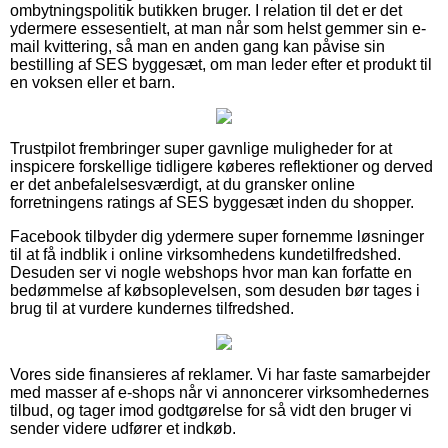
ombytningspolitik butikken bruger. I relation til det er det
ydermere essesentielt, at man når som helst gemmer sin e-
mail kvittering, så man en anden gang kan påvise sin
bestilling af SES byggesæt, om man leder efter et produkt til
en voksen eller et barn.
Trustpilot frembringer super gavnlige muligheder for at
inspicere forskellige tidligere køberes reflektioner og derved
er det anbefalelsesværdigt, at du gransker online
forretningens ratings af SES byggesæt inden du shopper.
Facebook tilbyder dig ydermere super fornemme løsninger
til at få indblik i online virksomhedens kundetilfredshed.
Desuden ser vi nogle webshops hvor man kan forfatte en
bedømmelse af købsoplevelsen, som desuden bør tages i
brug til at vurdere kundernes tilfredshed.
Vores side finansieres af reklamer. Vi har faste samarbejder
med masser af e-shops når vi annoncerer virksomhedernes
tilbud, og tager imod godtgørelse for så vidt den bruger vi
sender videre udfører et indkøb.