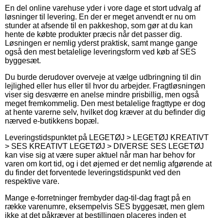
En del online varehuse yder i vore dage et stort udvalg af
løsninger til levering. En der er meget anvendt er nu om
stunder at afsende til en pakkeshop, som gør at du kan
hente de købte produkter præcis når det passer dig.
Løsningen er nemlig yderst praktisk, samt mange gange
også den mest betalelige leveringsform ved køb af SES
byggesæt.
Du burde derudover overveje at vælge udbringning til din
lejlighed eller hus eller til hvor du arbejder. Fragtløsningen
viser sig desværre en anelse mindre prisbillig, men også
meget fremkommelig. Den mest betalelige fragttype er dog
at hente varerne selv, hvilket dog kræver at du befinder dig
nærved e-butikkens bopæl.
Leveringstidspunktet på LEGETØJ > LEGETØJ KREATIVT
> SES KREATIVT LEGETØJ > DIVERSE SES LEGETØJ
kan vise sig at være super aktuel når man har behov for
varen om kort tid, og i det øjemed er det nemlig afgørende at
du finder det forventede leveringstidspunkt ved den
respektive vare.
Mange e-forretninger frembyder dag-til-dag fragt på en
række varenumre, eksempelvis SES byggesæt, men glem
ikke at det påkræver at bestillingen placeres inden et