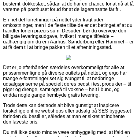
bestemt klokkeslæt, sådan at de har en chance for at nå at få
varerne på posthuset forud for at de lageransatte får fri.
En hel del forretninger på nettet yder fragt uden
omkostninger, men i de fleste tilfælde er det betinget af at du
handler for en præcis sum. Desuden bør du overveje den
billigste leveringsudgave, hvilket i mange tilfælde –
uafhængig om du er i Aarhus, Sønderborg eller Hammel – er
at få dem til at bringe pakken til et afhentningssted.
Det er jo efterhånden særdeles overkommeligt for alle at
prissammenligne på diverse outlets på nettet, og ergo har
mange e-forretninger set sig tvunget til at nedbringe
udsalgspriserne på specielt deres bedst i test produkter – til
piger og drenge, samt også til voksne – helt i bund, og
endda nogle gange frembyde gratis levering.
Trods dette kan det trods alt blive gunstigt at inspicere
forskellige online webshops efter udsalg på SES byggesæt
forinden du bestiller, således at man er sikret at indhente
den laveste pris.
Du må ikke desto mindre være omhyggelig med, at ifald en