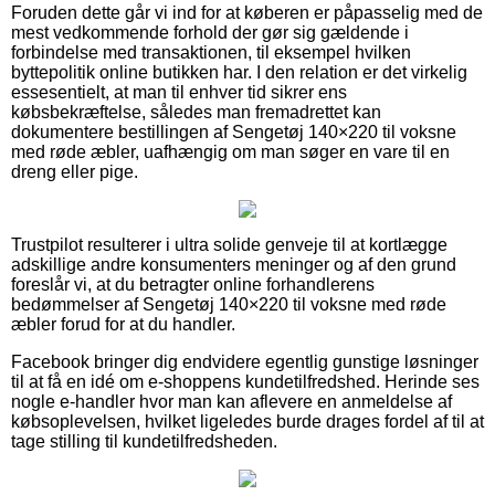
Foruden dette går vi ind for at køberen er påpasselig med de
mest vedkommende forhold der gør sig gældende i
forbindelse med transaktionen, til eksempel hvilken
byttepolitik online butikken har. I den relation er det virkelig
essesentielt, at man til enhver tid sikrer ens
købsbekræftelse, således man fremadrettet kan
dokumentere bestillingen af Sengetøj 140×220 til voksne
med røde æbler, uafhængig om man søger en vare til en
dreng eller pige.
Trustpilot resulterer i ultra solide genveje til at kortlægge
adskillige andre konsumenters meninger og af den grund
foreslår vi, at du betragter online forhandlerens
bedømmelser af Sengetøj 140×220 til voksne med røde
æbler forud for at du handler.
Facebook bringer dig endvidere egentlig gunstige løsninger
til at få en idé om e-shoppens kundetilfredshed. Herinde ses
nogle e-handler hvor man kan aflevere en anmeldelse af
købsoplevelsen, hvilket ligeledes burde drages fordel af til at
tage stilling til kundetilfredsheden.