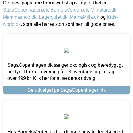
De mest populære børnewebshops i øjeblikket er
SagaCopenhagen.dk
,
BarnetsVerden.dk
,
Miniature.dk
,
Mammashop.dk
,
Legehjulet.dk
,
MamaMilla.dk
og
Kids-
world.dk
, som alle har et stort sortiment til gode priser.
SagaCopenhagen.dk sælger økologisk og bæredygtigt
udstyr til børn. Levering på 1-3 hverdage, og fri fragt
over 499 kr. Klik her for at se deres udvalg.
Se udvalget på SagaCopenhagen.dk
Hos BarnetsVerden.dk har de nøje udvalgt legetøj med