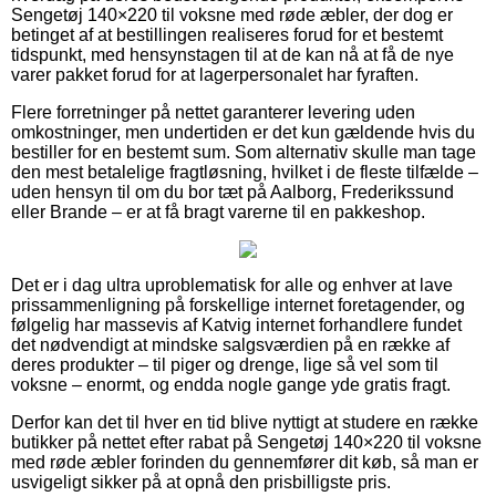
Sengetøj 140×220 til voksne med røde æbler, der dog er
betinget af at bestillingen realiseres forud for et bestemt
tidspunkt, med hensynstagen til at de kan nå at få de nye
varer pakket forud for at lagerpersonalet har fyraften.
Flere forretninger på nettet garanterer levering uden
omkostninger, men undertiden er det kun gældende hvis du
bestiller for en bestemt sum. Som alternativ skulle man tage
den mest betalelige fragtløsning, hvilket i de fleste tilfælde –
uden hensyn til om du bor tæt på Aalborg, Frederikssund
eller Brande – er at få bragt varerne til en pakkeshop.
Det er i dag ultra uproblematisk for alle og enhver at lave
prissammenligning på forskellige internet foretagender, og
følgelig har massevis af Katvig internet forhandlere fundet
det nødvendigt at mindske salgsværdien på en række af
deres produkter – til piger og drenge, lige så vel som til
voksne – enormt, og endda nogle gange yde gratis fragt.
Derfor kan det til hver en tid blive nyttigt at studere en række
butikker på nettet efter rabat på Sengetøj 140×220 til voksne
med røde æbler forinden du gennemfører dit køb, så man er
usvigeligt sikker på at opnå den prisbilligste pris.