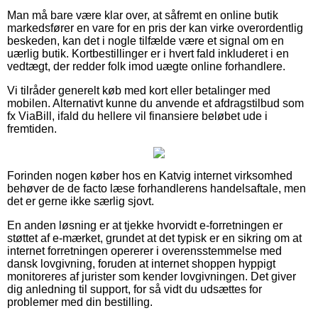
Man må bare være klar over, at såfremt en online butik
markedsfører en vare for en pris der kan virke overordentlig
beskeden, kan det i nogle tilfælde være et signal om en
uærlig butik. Kortbestillinger er i hvert fald inkluderet i en
vedtægt, der redder folk imod uægte online forhandlere.
Vi tilråder generelt køb med kort eller betalinger med
mobilen. Alternativt kunne du anvende et afdragstilbud som
fx ViaBill, ifald du hellere vil finansiere beløbet ude i
fremtiden.
Forinden nogen køber hos en Katvig internet virksomhed
behøver de de facto læse forhandlerens handelsaftale, men
det er gerne ikke særlig sjovt.
En anden løsning er at tjekke hvorvidt e-forretningen er
støttet af e-mærket, grundet at det typisk er en sikring om at
internet forretningen opererer i overensstemmelse med
dansk lovgivning, foruden at internet shoppen hyppigt
monitoreres af jurister som kender lovgivningen. Det giver
dig anledning til support, for så vidt du udsættes for
problemer med din bestilling.