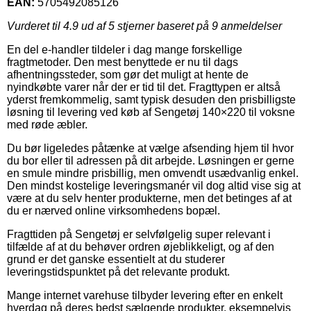
EAN:
5705492085126
Vurderet til
4.9
ud af 5 stjerner baseret på
9
anmeldelser
En del e-handler tildeler i dag mange forskellige
fragtmetoder. Den mest benyttede er nu til dags
afhentningssteder, som gør det muligt at hente de
nyindkøbte varer når der er tid til det. Fragttypen er altså
yderst fremkommelig, samt typisk desuden den prisbilligste
løsning til levering ved køb af Sengetøj 140×220 til voksne
med røde æbler.
Du bør ligeledes påtænke at vælge afsending hjem til hvor
du bor eller til adressen på dit arbejde. Løsningen er gerne
en smule mindre prisbillig, men omvendt usædvanlig enkel.
Den mindst kostelige leveringsmanér vil dog altid vise sig at
være at du selv henter produkterne, men det betinges af at
du er nærved online virksomhedens bopæl.
Fragttiden på Sengetøj er selvfølgelig super relevant i
tilfælde af at du behøver ordren øjeblikkeligt, og af den
grund er det ganske essentielt at du studerer
leveringstidspunktet på det relevante produkt.
Mange internet varehuse tilbyder levering efter en enkelt
hverdag på deres bedst sælgende produkter, eksempelvis