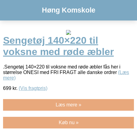
Høng Komskole
Sengetøj 140×220 til
voksne med røde æbler
.Sengetøj 140×220 til voksne med røde æbler fås her i
størrelse ONESI med FRI FRAGT alle danske ordrer
(Læs
mere)
699
kr.
(Vis fragtpris)
Læs mere »
Køb nu »