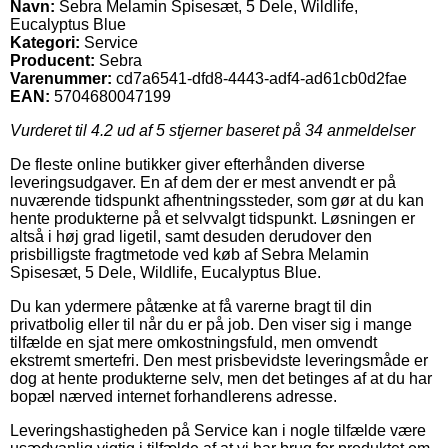
Navn:
Sebra Melamin Spisesæt, 5 Dele, Wildlife,
Eucalyptus Blue
Kategori:
Service
Producent:
Sebra
Varenummer:
cd7a6541-dfd8-4443-adf4-ad61cb0d2fae
EAN:
5704680047199
Vurderet til
4.2
ud af 5 stjerner baseret på
34
anmeldelser
De fleste online butikker giver efterhånden diverse
leveringsudgaver. En af dem der er mest anvendt er på
nuværende tidspunkt afhentningssteder, som gør at du kan
hente produkterne på et selvvalgt tidspunkt. Løsningen er
altså i høj grad ligetil, samt desuden derudover den
prisbilligste fragtmetode ved køb af Sebra Melamin
Spisesæt, 5 Dele, Wildlife, Eucalyptus Blue.
Du kan ydermere påtænke at få varerne bragt til din
privatbolig eller til når du er på job. Den viser sig i mange
tilfælde en sjat mere omkostningsfuld, men omvendt
ekstremt smertefri. Den mest prisbevidste leveringsmåde er
dog at hente produkterne selv, men det betinges af at du har
bopæl nærved internet forhandlerens adresse.
Leveringshastigheden på Service kan i nogle tilfælde være