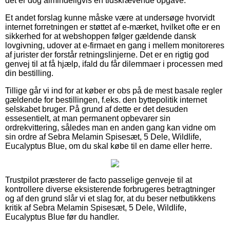
det er dog almindeligvis en tidskrævende opgave.
Et andet forslag kunne måske være at undersøge hvorvidt
internet forretningen er støttet af e-mærket, hvilket ofte er en
sikkerhed for at webshoppen følger gældende dansk
lovgivning, udover at e-firmaet en gang i mellem monitoreres
af jurister der forstår retningslinjerne. Det er en rigtig god
genvej til at få hjælp, ifald du får dilemmaer i processen med
din bestilling.
Tillige går vi ind for at køber er obs på de mest basale regler
gældende for bestillingen, f.eks. den byttepolitik internet
selskabet bruger. På grund af dette er det desuden
essesentielt, at man permanent opbevarer sin
ordrekvittering, således man en anden gang kan vidne om
sin ordre af Sebra Melamin Spisesæt, 5 Dele, Wildlife,
Eucalyptus Blue, om du skal købe til en dame eller herre.
Trustpilot præsterer de facto passelige genveje til at
kontrollere diverse eksisterende forbrugeres betragtninger
og af den grund slår vi et slag for, at du beser netbutikkens
kritik af Sebra Melamin Spisesæt, 5 Dele, Wildlife,
Eucalyptus Blue før du handler.