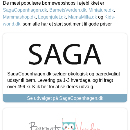
De mest populære børnewebshops i øjeblikket er
SagaCopenhagen.dk
,
BarnetsVerden.dk
,
Miniature.dk
,
Mammashop.dk
,
Legehjulet.dk
,
MamaMilla.dk
og
Kids-
world.dk
, som alle har et stort sortiment til gode priser.
SagaCopenhagen.dk sælger økologisk og bæredygtigt
udstyr til børn. Levering på 1-3 hverdage, og fri fragt
over 499 kr. Klik her for at se deres udvalg.
Se udvalget på SagaCopenhagen.dk