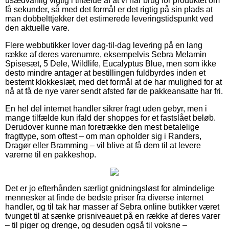
usædvanlig vigtig i tilfælde af at vi har brug for produktet om
få sekunder, så med det formål er det rigtig på sin plads at
man dobbelttjekker det estimerede leveringstidspunkt ved
den aktuelle vare.
Flere webbutikker lover dag-til-dag levering på en lang
række af deres varenumre, eksempelvis Sebra Melamin
Spisesæt, 5 Dele, Wildlife, Eucalyptus Blue, men som ikke
desto mindre antager at bestillingen fuldbyrdes inden et
bestemt klokkeslæt, med det formål at de har mulighed for at
nå at få de nye varer sendt afsted før de pakkeansatte har fri.
En hel del internet handler sikrer fragt uden gebyr, men i
mange tilfælde kun ifald der shoppes for et fastslået beløb.
Derudover kunne man foretrække den mest betalelige
fragttype, som oftest – om man opholder sig i Randers,
Dragør eller Bramming – vil blive at få dem til at levere
varerne til en pakkeshop.
Det er jo efterhånden særligt gnidningsløst for almindelige
mennesker at finde de bedste priser fra diverse internet
handler, og til tak har masser af Sebra online butikker været
tvunget til at sænke prisniveauet på en række af deres varer
– til piger og drenge, og desuden også til voksne –