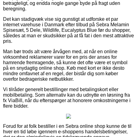
betragteligt, og endda nogle gange byde på fragt uden
beregning.
Det kan stadigvæk vise sig gunstigt at udforske et par
internet varehuse i Danmark efter tilbud på Sebra Melamin
Spisesæt, 5 Dele, Wildlife, Eucalyptus Blue før du shopper,
således at man er skudsikker på at få fat i den mest attraktive
pris.
Man bør trods alt være årvågen med, at når en online
virksomhed reklamerer varer for en pris der anses for
hamrende fremragende, så kunne det ofte være et symbol
på en snydagtig online shop. Køb med kort er ikke desto
mindre omfavnet af en regel, der bistår dig som køber
overfor bedrageriske netbutikker.
Vi tilråder generelt bestillinger med betalingskort eller
mobilbetaling. Som alternativ kan du udnytte en løsning fra
fx ViaBill, når du efterspørger at honorere omkostningerne i
flere bidder.
Forud for at folk bestiller i en Sebra online shop kunne de til
hver en tid løbe igennem e-shoppens handelsbetingelser,