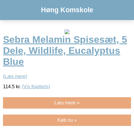
Høng Komskole
Sebra Melamin Spisesæt, 5
Dele, Wildlife, Eucalyptus
Blue
(Læs mere)
114.5
kr.
(Vis fragtpris)
Læs mere »
Køb nu »