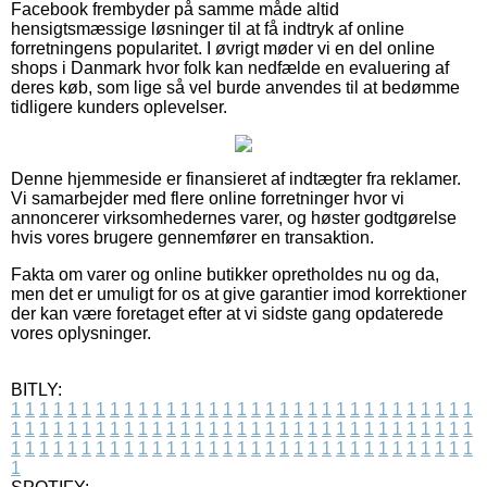
Facebook frembyder på samme måde altid
hensigtsmæssige løsninger til at få indtryk af online
forretningens popularitet. I øvrigt møder vi en del online
shops i Danmark hvor folk kan nedfælde en evaluering af
deres køb, som lige så vel burde anvendes til at bedømme
tidligere kunders oplevelser.
Denne hjemmeside er finansieret af indtægter fra reklamer.
Vi samarbejder med flere online forretninger hvor vi
annoncerer virksomhedernes varer, og høster godtgørelse
hvis vores brugere gennemfører en transaktion.
Fakta om varer og online butikker opretholdes nu og da,
men det er umuligt for os at give garantier imod korrektioner
der kan være foretaget efter at vi sidste gang opdaterede
vores oplysninger.
BITLY:
1
1
1
1
1
1
1
1
1
1
1
1
1
1
1
1
1
1
1
1
1
1
1
1
1
1
1
1
1
1
1
1
1
1
1
1
1
1
1
1
1
1
1
1
1
1
1
1
1
1
1
1
1
1
1
1
1
1
1
1
1
1
1
1
1
1
1
1
1
1
1
1
1
1
1
1
1
1
1
1
1
1
1
1
1
1
1
1
1
1
1
1
1
1
1
1
1
1
1
1