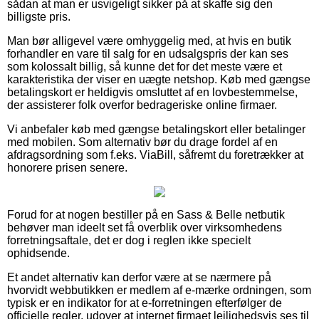
sådan at man er usvigeligt sikker på at skaffe sig den
billigste pris.
Man bør alligevel være omhyggelig med, at hvis en butik
forhandler en vare til salg for en udsalgspris der kan ses
som kolossalt billig, så kunne det for det meste være et
karakteristika der viser en uægte netshop. Køb med gængse
betalingskort er heldigvis omsluttet af en lovbestemmelse,
der assisterer folk overfor bedrageriske online firmaer.
Vi anbefaler køb med gængse betalingskort eller betalinger
med mobilen. Som alternativ bør du drage fordel af en
afdragsordning som f.eks. ViaBill, såfremt du foretrækker at
honorere prisen senere.
Forud for at nogen bestiller på en Sass & Belle netbutik
behøver man ideelt set få overblik over virksomhedens
forretningsaftale, det er dog i reglen ikke specielt
ophidsende.
Et andet alternativ kan derfor være at se nærmere på
hvorvidt webbutikken er medlem af e-mærke ordningen, som
typisk er en indikator for at e-forretningen efterfølger de
officielle regler, udover at internet firmaet lejlighedsvis ses til