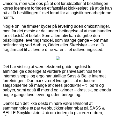
Unicorn, men vær obs på at det forudsætter at bestillingen
køres igennem forinden et fastslået klokkeslæt, så at de kan
nå at få bestillingen fikset forud for at logistikmedarbejderne
har fri.
Nogle online firmaer byder på levering uden omkostninger,
men for det meste er det under betingelse af at man handler
for et fastslået beløb. Som alternativ kan du gribe den
prisbilligste leveringsmodel, som mange gange – om man
befinder sig ved Aarhus, Odder eller Skælskør – er at få
fragtfirmaet til at levere dine varer til et udleveringssted.
Det har vist sig at være ekstremt gnidningsløst for
almindelige dødelige at vurdere prisniveauet hos flere
internet shops, og ergo har utallige Sass & Belle internet
forretninger i Danmark været tvunget til at reducere
salgspriserne på mange af deres produkter – til børn og
babyer, samt også til mænd og kvinder – drastisk, og endda
nogle gange love levering uden beregning.
Derfor kan det ikke desto mindre være lønsomt at
sammenholde et par webbutikker efter rabat på SASS &
BELLE Smykkeskrin Unicorn inden du placerer ordren,