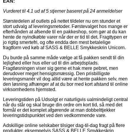
EAN:
Vurderet til
4.1
ud af 5 stjerner baseret på
24
anmeldelser
Størstedelen af outlets på nettet tildeler nu om stunder et
stort udvalg af leveringsmetoder. Førstevalget hos mange er
efterhånden at afsende til en pakkeshop, som gør at du kan
hente de nyindkøbte varer når der er tid til det. Fragttypen er
jo rigtig smertefri, og ofte endda den mest betalelige
fragtform ved køb af SASS & BELLE Smykkeskrin Unicorn.
Du burde på samme måde vælge at få pakken sendt til din
lejlighed eller hus eller ud til din arbejdsplads.
Fragtløsningen viser sig gerne et hak mere pebret, men
derudover meget hensigtsmæssig. Den prisbilligste
leveringsmanér vil dog altid være at hente pakken selv, men
den løsning afhænger af at du bor med kort afstand til online
virksomhedens hjemsted.
Leveringstiden på Udsolgt er naturligvis ualmindeligt central
når du står og skal bruge din ordre om kort tid, så med det
formål er det komplet afgørende at man dobbelttjekker
leveringstidspunktet ved den vedkommende vare.
Adskillige online selskaber tilsiger dag-til-dag fragt på flere
produkter, eksempelvis SASS & BELLE Smykkeskrin