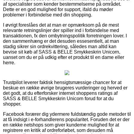
af specialister som kender bestemmelserne på området.
Dette er en god mulighed for support, ifald du møder
problemer i forbindelse med din shopping.
I øvrigt foreslåes det at man er opmærksom på de mest
relevante retningslinjer der spiller ind i forbindelse med
transaktionen, fx den ombytningspolitik forretningen lover. I
den sammenhæng er det desuden essesentielt, at man
stadig sikrer sin ordrekvittering, således man altid kan
bevise sit køb af SASS & BELLE Smykkeskrin Unicorn,
uanset om du er på udkig efter et produkt til en dame eller
herre.
Trustpilot leverer faktisk hensigtsmæssige chancer for at
beskue en række øvrige brugeres vurderinger og herved er
det godt, at du efterforsker internet shoppens ratings af
SASS & BELLE Smykkeskrin Unicorn forud for at du
shopper.
Facebook forærer dig ydermere fuldstændig gode metoder til
at få indsigt i e-forhandlerens popularitet. Foruden det er der
en række netshops som giver kunderne mulighed for at
registrere en kritik af ordreforløbet, som desuden må