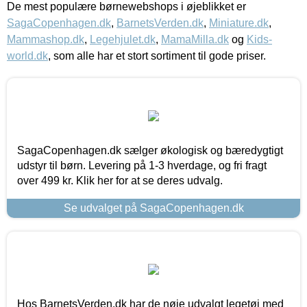
De mest populære børnewebshops i øjeblikket er
SagaCopenhagen.dk
,
BarnetsVerden.dk
,
Miniature.dk
,
Mammashop.dk
,
Legehjulet.dk
,
MamaMilla.dk
og
Kids-
world.dk
, som alle har et stort sortiment til gode priser.
SagaCopenhagen.dk sælger økologisk og bæredygtigt
udstyr til børn. Levering på 1-3 hverdage, og fri fragt
over 499 kr. Klik her for at se deres udvalg.
Se udvalget på SagaCopenhagen.dk
Hos BarnetsVerden.dk har de nøje udvalgt legetøj med