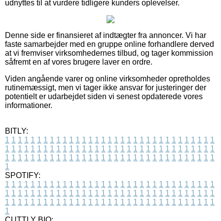
udnyttes til at vurdere tidligere kunders oplevelser.
Denne side er finansieret af indtægter fra annoncer. Vi har
faste samarbejder med en gruppe online forhandlere derved
at vi fremviser virksomhedernes tilbud, og tager kommission
såfremt en af vores brugere laver en ordre.
Viden angående varer og online virksomheder opretholdes
rutinemæssigt, men vi tager ikke ansvar for justeringer der
potentielt er udarbejdet siden vi senest opdaterede vores
informationer.
BITLY:
1
1
1
1
1
1
1
1
1
1
1
1
1
1
1
1
1
1
1
1
1
1
1
1
1
1
1
1
1
1
1
1
1
1
1
1
1
1
1
1
1
1
1
1
1
1
1
1
1
1
1
1
1
1
1
1
1
1
1
1
1
1
1
1
1
1
1
1
1
1
1
1
1
1
1
1
1
1
1
1
1
1
1
1
1
1
1
1
1
1
1
1
1
1
1
1
1
1
1
1
SPOTIFY:
1
1
1
1
1
1
1
1
1
1
1
1
1
1
1
1
1
1
1
1
1
1
1
1
1
1
1
1
1
1
1
1
1
1
1
1
1
1
1
1
1
1
1
1
1
1
1
1
1
1
1
1
1
1
1
1
1
1
1
1
1
1
1
1
1
1
1
1
1
1
1
1
1
1
1
1
1
1
1
1
1
1
1
1
1
1
1
1
1
1
1
1
1
1
1
1
1
1
1
1
CUTTLY BIO: