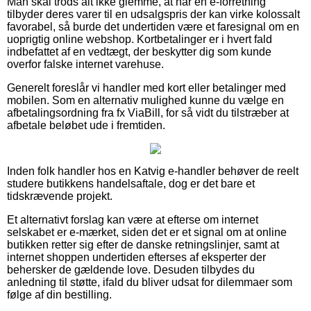
Man skal trods alt ikke glemme, at når en e-forretning
tilbyder deres varer til en udsalgspris der kan virke kolossalt
favorabel, så burde det undertiden være et faresignal om en
uoprigtig online webshop. Kortbetalinger er i hvert fald
indbefattet af en vedtægt, der beskytter dig som kunde
overfor falske internet varehuse.
Generelt foreslår vi handler med kort eller betalinger med
mobilen. Som en alternativ mulighed kunne du vælge en
afbetalingsordning fra fx ViaBill, for så vidt du tilstræber at
afbetale beløbet ude i fremtiden.
Inden folk handler hos en Katvig e-handler behøver de reelt
studere butikkens handelsaftale, dog er det bare et
tidskrævende projekt.
Et alternativt forslag kan være at efterse om internet
selskabet er e-mærket, siden det er et signal om at online
butikken retter sig efter de danske retningslinjer, samt at
internet shoppen undertiden efterses af eksperter der
behersker de gældende love. Desuden tilbydes du
anledning til støtte, ifald du bliver udsat for dilemmaer som
følge af din bestilling.