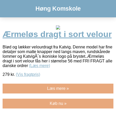
Høng Komskole
Ærmeløs dragt i sort velour
Blød og lækker velourdragt fra Katvig. Denne model har fine
detaljer som matte knapper ned langs maven, rundskårede
lommer og KatvigÂ´s ikoniske logo på brystet..Ærmeløs
dragt i sort velour fås her i størrelse 56 med FRI FRAGT alle
danske ordrer
(Læs mere)
279
kr.
(Vis fragtpris)
Læs mere »
Køb nu »