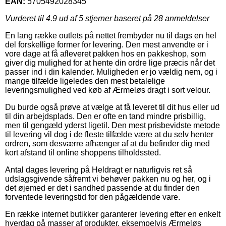
EAN:
5705492028345
Vurderet til
4.9
ud af 5 stjerner baseret på
28
anmeldelser
En lang række outlets på nettet frembyder nu til dags en hel
del forskellige former for levering. Den mest anvendte er i
vore dage at få afleveret pakken hos en pakkeshop, som
giver dig mulighed for at hente din ordre lige præcis når det
passer ind i din kalender. Muligheden er jo vældig nem, og i
mange tilfælde ligeledes den mest betalelige
leveringsmulighed ved køb af Ærmeløs dragt i sort velour.
Du burde også prøve at vælge at få leveret til dit hus eller ud
til din arbejdsplads. Den er ofte en tand mindre prisbillig,
men til gengæld yderst ligetil. Den mest prisbevidste metode
til levering vil dog i de fleste tilfælde være at du selv henter
ordren, som desværre afhænger af at du befinder dig med
kort afstand til online shoppens tilholdssted.
Antal dages levering på Heldragt er naturligvis ret så
udslagsgivende såfremt vi behøver pakken nu og her, og i
det øjemed er det i sandhed passende at du finder den
forventede leveringstid for den pågældende vare.
En række internet butikker garanterer levering efter en enkelt
hverdag på masser af produkter, eksempelvis Ærmeløs