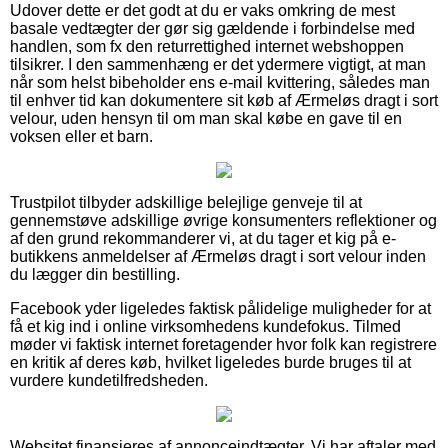
Udover dette er det godt at du er vaks omkring de mest
basale vedtægter der gør sig gældende i forbindelse med
handlen, som fx den returrettighed internet webshoppen
tilsikrer. I den sammenhæng er det ydermere vigtigt, at man
når som helst bibeholder ens e-mail kvittering, således man
til enhver tid kan dokumentere sit køb af Ærmeløs dragt i sort
velour, uden hensyn til om man skal købe en gave til en
voksen eller et barn.
Trustpilot tilbyder adskillige belejlige genveje til at
gennemstøve adskillige øvrige konsumenters reflektioner og
af den grund rekommanderer vi, at du tager et kig på e-
butikkens anmeldelser af Ærmeløs dragt i sort velour inden
du lægger din bestilling.
Facebook yder ligeledes faktisk pålidelige muligheder for at
få et kig ind i online virksomhedens kundefokus. Tilmed
møder vi faktisk internet foretagender hvor folk kan registrere
en kritik af deres køb, hvilket ligeledes burde bruges til at
vurdere kundetilfredsheden.
Websitet finansieres af annonceindtægter. Vi har aftaler med