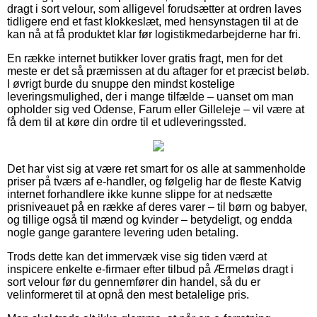
dragt i sort velour, som alligevel forudsætter at ordren laves
tidligere end et fast klokkeslæt, med hensynstagen til at de
kan nå at få produktet klar før logistikmedarbejderne har fri.
En række internet butikker lover gratis fragt, men for det
meste er det så præmissen at du aftager for et præcist beløb.
I øvrigt burde du snuppe den mindst kostelige
leveringsmulighed, der i mange tilfælde – uanset om man
opholder sig ved Odense, Farum eller Gilleleje – vil være at
få dem til at køre din ordre til et udleveringssted.
Det har vist sig at være ret smart for os alle at sammenholde
priser på tværs af e-handler, og følgelig har de fleste Katvig
internet forhandlere ikke kunne slippe for at nedsætte
prisniveauet på en række af deres varer – til børn og babyer,
og tillige også til mænd og kvinder – betydeligt, og endda
nogle gange garantere levering uden betaling.
Trods dette kan det immervæk vise sig tiden værd at
inspicere enkelte e-firmaer efter tilbud på Ærmeløs dragt i
sort velour før du gennemfører din handel, så du er
velinformeret til at opnå den mest betalelige pris.