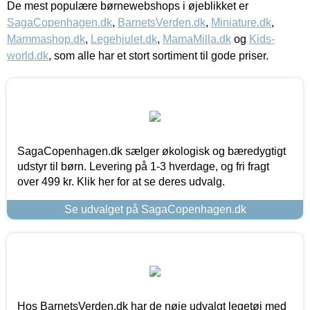
De mest populære børnewebshops i øjeblikket er
SagaCopenhagen.dk
,
BarnetsVerden.dk
,
Miniature.dk
,
Mammashop.dk
,
Legehjulet.dk
,
MamaMilla.dk
og
Kids-
world.dk
, som alle har et stort sortiment til gode priser.
SagaCopenhagen.dk sælger økologisk og bæredygtigt
udstyr til børn. Levering på 1-3 hverdage, og fri fragt
over 499 kr. Klik her for at se deres udvalg.
Se udvalget på SagaCopenhagen.dk
Hos BarnetsVerden.dk har de nøje udvalgt legetøj med