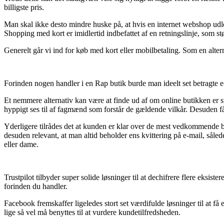
billigste pris.
Man skal ikke desto mindre huske på, at hvis en internet webshop udlo
Shopping med kort er imidlertid indbefattet af en retningslinje, som st
Generelt går vi ind for køb med kort eller mobilbetaling. Som en alte
Forinden nogen handler i en Rap butik burde man ideelt set betragte e-
Et nemmere alternativ kan være at finde ud af om online butikken er s
hyppigt ses til af fagmænd som forstår de gældende vilkår. Desuden 
Yderligere tilrådes det at kunden er klar over de mest vedkommende be
desuden relevant, at man altid beholder ens kvittering på e-mail, sål
eller dame.
Trustpilot tilbyder super solide løsninger til at dechifrere flere eksi
forinden du handler.
Facebook fremskaffer ligeledes stort set værdifulde løsninger til at f
lige så vel må benyttes til at vurdere kundetilfredsheden.