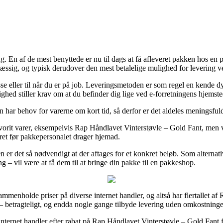
ing. En af de mest benyttede er nu til dags at få afleveret pakken hos en
smæssig, og typisk derudover den mest betalelige mulighed for levering 
sse eller til når du er på job. Leveringsmetoden er som regel en kende
ghed stiller krav om at du befinder dig lige ved e-forretningens hjemste
an har behov for varerne om kort tid, så derfor er det aldeles meningsful
vorit varer, eksempelvis Rap Håndlavet Vinterstøvle – Gold Fant, men væ
eret før pakkepersonalet drager hjemad.
er det så nødvendigt at der aftages for et konkret beløb. Som alternativ 
 – vil være at få dem til at bringe din pakke til en pakkeshop.
menholde priser på diverse internet handler, og altså har flertallet af R
 – betragteligt, og endda nogle gange tilbyde levering uden omkostninge
 internet handler efter rabat på Rap Håndlavet Vinterstøvle – Gold Fant