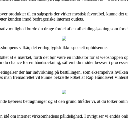
ver produkter til en salgspris der virker mystisk favorabel, kunne det 
øtter kunden imod bedrageriske internet outlets.
rnativ mulighed burde du drage fordel af en afbetalingsløsning som for 
shoppens vilkår, det er dog typisk ikke specielt ophidsende.
tøttet af e-mærket, fordi det bør være en indikator for at webshoppen op
får du chance for en håndsrækning, såfremt du møder besvær i processe
tingelser der har indvirkning på bestillingen, som eksempelvis hvilken 
edes man fremadrettet vil kunne bekræfte købet af Rap Håndlavet Vinters
sterende køberes betragtninger og af den grund tilråder vi, at du tolker 
å en idé om internet virksomhedens pålidelighed. I øvrigt ser vi endda on