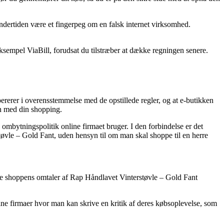
undertiden være et fingerpeg om en falsk internet virksomhed.
eksempel ViaBill, forudsat du tilstræber at dække regningen senere.
ererer i overensstemmelse med de opstillede regler, og at e-butikken
n med din shopping.
ombytningspolitik online firmaet bruger. I den forbindelse er det
tøvle – Gold Fant, uden hensyn til om man skal shoppe til en herre
online shoppens omtaler af Rap Håndlavet Vinterstøvle – Gold Fant
line firmaer hvor man kan skrive en kritik af deres købsoplevelse, som