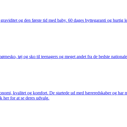
aviditet og den første tid med baby. 60 dages byttegaranti og hurtig lev
nesko, tøj og sko til teenagers og meget andet fra de bedste nationale 
rgonomi, kvalitet og komfort. De startede ud med bæreredskaber og har
k her for at se deres udvalg.