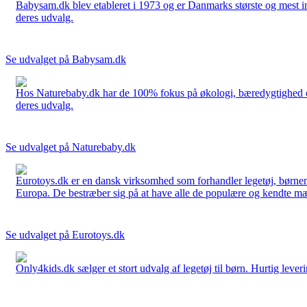
Babysam.dk blev etableret i 1973 og er Danmarks største og mest i
deres udvalg.
Se udvalget på Babysam.dk
Hos Naturebaby.dk har de 100% fokus på økologi, bæredygtighed og 
deres udvalg.
Se udvalget på Naturebaby.dk
Eurotoys.dk er en dansk virksomhed som forhandler legetøj, børnem
Europa. De bestræber sig på at have alle de populære og kendte mær
Se udvalget på Eurotoys.dk
Only4kids.dk sælger et stort udvalg af legetøj til børn. Hurtig leveri