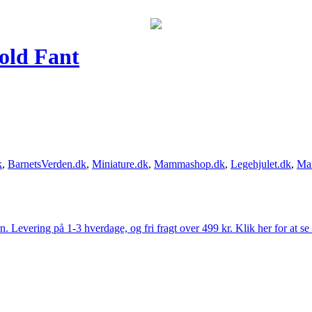
old Fant
k
,
BarnetsVerden.dk
,
Miniature.dk
,
Mammashop.dk
,
Legehjulet.dk
,
Ma
Levering på 1-3 hverdage, og fri fragt over 499 kr. Klik her for at se