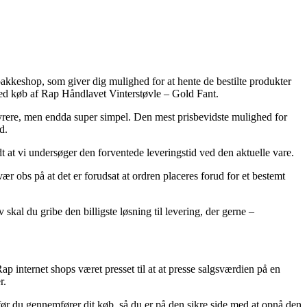
 pakkeshop, som giver dig mulighed for at hente de bestilte produkter
ved køb af Rap Håndlavet Vinterstøvle – Gold Fant.
 dyrere, men endda super simpel. Den mest prisbevidste mulighed for
d.
dt at vi undersøger den forventede leveringstid ved den aktuelle vare.
r obs på at det er forudsat at ordren placeres forud for et bestemt
skal du gribe den billigste løsning til levering, der gerne –
ap internet shops været presset til at at presse salgsværdien på en
r.
 før du gennemfører dit køb, så du er på den sikre side med at opnå den