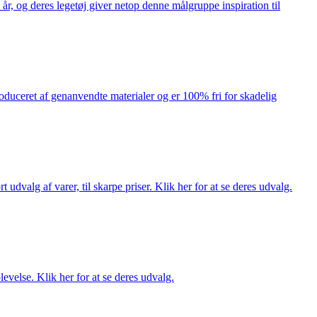
år, og deres legetøj giver netop denne målgruppe inspiration til
produceret af genanvendte materialer og er 100% fri for skadelig
dvalg af varer, til skarpe priser. Klik her for at se deres udvalg.
evelse. Klik her for at se deres udvalg.