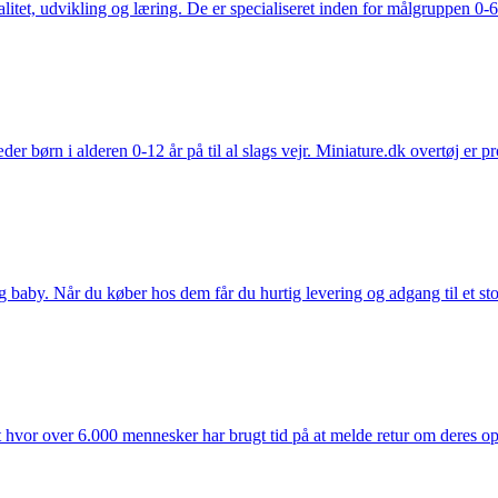
tet, udvikling og læring. De er specialiseret inden for målgruppen 0-6 
der børn i alderen 0-12 år på til al slags vejr. Miniature.dk overtøj er 
y. Når du køber hos dem får du hurtig levering og adgang til et stort u
t hvor over 6.000 mennesker har brugt tid på at melde retur om deres opl