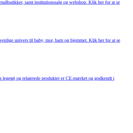
lbutikker, samt institutionssalg og webshop. Klik her for at se
lige univers til baby, mor, barn og hjemmet. Klik her for at se
s legetøj og relaterede produkter er CE-mærket og godkendt i