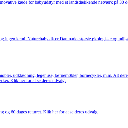
nnovative kæde for babyudstyr med et landsdækkende netværk på 30 detai
ingen kemi. Naturebaby.dk er Danmarks største økologiske og miljøven
øbler, udklædning, legehuse, børnemøbler, børnecykler, m.m. Alt dere
ker. Klik her for at se deres udvalg.
ng og 60 dages returret. Klik her for at se deres udvalg.