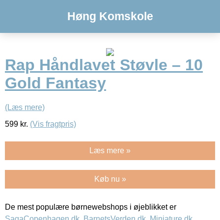
Høng Komskole
Rap Håndlavet Støvle – 10
Gold Fantasy
(Læs mere)
599
kr.
(Vis fragtpris)
Læs mere »
Køb nu »
De mest populære børnewebshops i øjeblikket er
SagaCopenhagen.dk
,
BarnetsVerden.dk
,
Miniature.dk
,