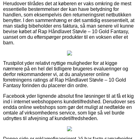
Herudover tilrådes det at køberen er vaks omkring de mest
essentielle bestemmelser der kan have betydning for
handlen, som eksempelvis den returneringsret netbutikken
benytter. I den sammenhæng er det samtidig essesentielt, at
man stadig bibeholder ens faktura, så man senere vil kunne
bevise købet af Rap Håndlavet Støvle – 10 Gold Fantasy,
uanset om du efterspørger produkter til en voksen eller et
barn.
Trustpilot yder relativt nyttige muligheder for at kigge
nærmere på en hel del tidligere brugeres evalueringer og
derfor rekommanderer vi, at du analyserer online
forretningens ratings af Rap Håndlavet Støvle – 10 Gold
Fantasy forinden du placerer din ordre.
Facebook yder lignende absolut fine løsninger til at få et kig
ind i internet webshoppens kundetilfredshed. Derudover ses
endda online webshops som gør det muligt at nedfælde en
omtale af virksomhedens service, som lige så vel burde
udnyttes til afvejning af kundetilfredsheden.
Denne side er reklamefinansieret. Vi har faste samarbejder