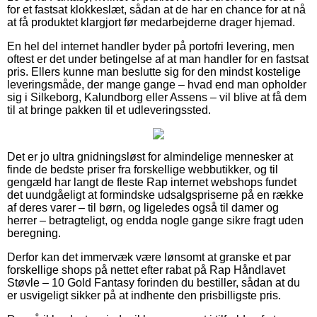
for et fastsat klokkeslæt, sådan at de har en chance for at nå
at få produktet klargjort før medarbejderne drager hjemad.
En hel del internet handler byder på portofri levering, men
oftest er det under betingelse af at man handler for en fastsat
pris. Ellers kunne man beslutte sig for den mindst kostelige
leveringsmåde, der mange gange – hvad end man opholder
sig i Silkeborg, Kalundborg eller Assens – vil blive at få dem
til at bringe pakken til et udleveringssted.
Det er jo ultra gnidningsløst for almindelige mennesker at
finde de bedste priser fra forskellige webbutikker, og til
gengæld har langt de fleste Rap internet webshops fundet
det uundgåeligt at formindske udsalgspriserne på en række
af deres varer – til børn, og ligeledes også til damer og
herrer – betragteligt, og endda nogle gange sikre fragt uden
beregning.
Derfor kan det immervæk være lønsomt at granske et par
forskellige shops på nettet efter rabat på Rap Håndlavet
Støvle – 10 Gold Fantasy forinden du bestiller, sådan at du
er usvigeligt sikker på at indhente den prisbilligste pris.