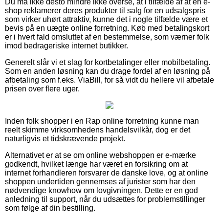
Du må ikke desto mindre ikke overse, at i tilfælde af at en e-
shop reklamerer deres produkter til salg for en udsalgspris
som virker uhørt attraktiv, kunne det i nogle tilfælde være et
bevis på en uægte online forretning. Køb med betalingskort
er i hvert fald omsluttet af en bestemmelse, som værner folk
imod bedrageriske internet butikker.
Generelt slår vi et slag for kortbetalinger eller mobilbetaling.
Som en anden løsning kan du drage fordel af en løsning på
afbetaling som f.eks. ViaBill, for så vidt du hellere vil afbetale
prisen over flere uger.
Inden folk shopper i en Rap online forretning kunne man
reelt skimme virksomhedens handelsvilkår, dog er det
naturligvis et tidskrævende projekt.
Alternativet er at se om online webshoppen er e-mærke
godkendt, hvilket længe har været en forsikring om at
internet forhandleren forsvarer de danske love, og at online
shoppen undertiden gennemses af jurister som har den
nødvendige knowhow om lovgivningen. Dette er en god
anledning til support, når du udsættes for problemstillinger
som følge af din bestilling.