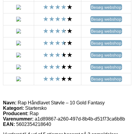
Besøg webshop
Besøg webshop
Besøg webshop
Besøg webshop
Besøg webshop
Besøg webshop
Besøg webshop
Navn:
Rap Håndlavet Støvle – 10 Gold Fantasy
Kategori:
Startersko
Producent:
Rap
Varenummer:
a1d89867-a260-497d-8b4b-d51f73ca6b8b
EAN:
5602354218640