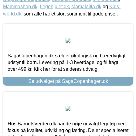
Mammashop.dk
,
Legehjulet.dk
,
MamaMilla.dk
og
Kids-
world.dk
, som alle har et stort sortiment til gode priser.
SagaCopenhagen.dk sælger økologisk og bæredygtigt
udstyr til børn. Levering på 1-3 hverdage, og fri fragt
over 499 kr. Klik her for at se deres udvalg.
Se udvalget på SagaCopenhagen.dk
Hos BarnetsVerden.dk har de nøje udvalgt legetøj med
fokus på kvalitet, udvikling og læring. De er specialiseret