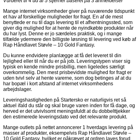
Vurderet til
4
ud af 5 stjerner baseret på
3
anmeldelser
Mange internet virksomheder giver på nuværende tidspunkt
et hav af forskellige muligheder for fragt. En af de mest
benyttede er nu til dags levering til et afhentningssted, som
giver dig mulighed for at hente de nyindkøbte produkter når
du har lyst. Denne er jo særdeles praktisk, og i mange
tilfælde ydermere den billigste løsning til levering ved køb af
Rap Håndlavet Støvle – 10 Gold Fantasy.
Du kunne endvidere planlægge at få det leveret til din
lejlighed eller til når du er på job. Leveringstypen viser sig
typisk en kende mindre prisbillig, men ligeledes særligt
overkommelig. Den mest prisbevidste mulighed for fragt er
uden tvivl selv at hente varerne, som dog betinges af at du
har bopæl i kort afstand af internet virksomhedens
arbejdslager.
Leveringshastigheden på Startersko er naturligvis ret så
aktuel ifald du står og skal bruge varen inden for få dage, og
herved er det utvivlsomt meningsfuldt at du dobbelttjekker
den estimerede leveringsdato ved det relevante produkt.
Mange outlets på nettet annoncerer 1 hverdags levering på
masser af produkter, eksempelvis Rap Håndlavet Støvle –
10 Gold Fantasy, hvilket er påkrævet at ordren laves forud