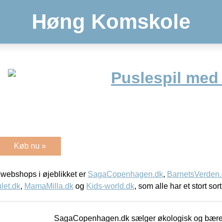
Høng Komskole
Puslespil med
Køb nu »
webshops i øjeblikket er
SagaCopenhagen.dk
,
BarnetsVerden
let.dk
,
MamaMilla.dk
og
Kids-world.dk
, som alle har et stort sor
SagaCopenhagen.dk sælger økologisk og bæredyg