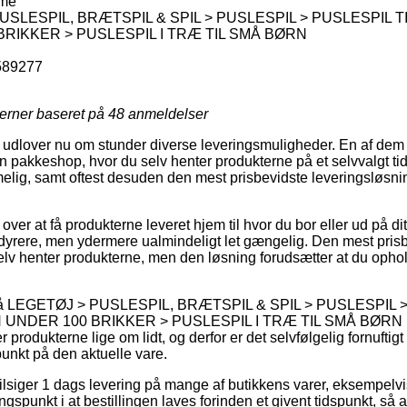
rme
USLESPIL, BRÆTSPIL & SPIL > PUSLESPIL > PUSLESPIL T
BRIKKER > PUSLESPIL I TRÆ TIL SMÅ BØRN
589277
jerner baseret på
48
anmeldelser
udlover nu om stunder diverse leveringsmuligheder. En af dem 
l en pakkeshop, hvor du selv henter produkterne på et selvvalgt 
melig, samt oftest desuden den mest prisbevidste leveringsløsni
er at få produkterne leveret hjem til hvor du bor eller ud på di
 dyrere, men ydermere ualmindeligt let gængelig. Den mest pris
selv henter produkterne, men den løsning forudsætter at du opho
 på LEGETØJ > PUSLESPIL, BRÆTSPIL & SPIL > PUSLESPIL 
UNDER 100 BRIKKER > PUSLESPIL I TRÆ TIL SMÅ BØRN kan 
 produkterne lige om lidt, og derfor er det selvfølgelig fornuftigt 
punkt på den aktuelle vare.
tilsiger 1 dags levering på mange af butikkens varer, eksempelv
gspunkt i at bestillingen laves forinden et givent tidspunkt, så 