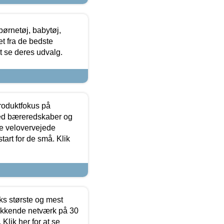
ørnetøj, babytøj,
t fra de bedste
at se deres udvalg.
produktfokus på
med bæreredskaber og
e velovervejede
tart for de små. Klik
ks største og mest
ækkende netværk på 30
Klik her for at se