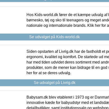
Hos Kids-world.dk fører de et kæmpe udvalg af b
børnesko, tøj og sko til teenagers og meget ande
nationale og internationale brands. Klik her for 
Se udvalget på Kids-world.dk
Siden opstarten af Livrig.dk har de fastholdt et 
ergonomi, kvalitet og komfort. De startede ud 
har med tiden udvidet deres sortiment med andr
produkter, som de mener kan bidrage til en god s
her for at se deres udvalg.
Se udvalget på Livrig.dk
Babysam.dk blev etableret i 1973 og er Danmar
innovative kæde for babyudstyr med et landsd
detailbutikker, samt institutionssalg og webshop. 