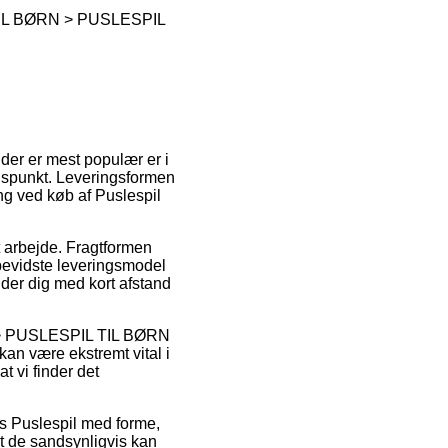
IL BØRN > PUSLESPIL
der er mest populær er i
tidspunkt. Leveringsformen
ng ved køb af Puslespil
t arbejde. Fragtformen
bevidste leveringsmodel
lder dig med kort afstand
> PUSLESPIL TIL BØRN
være ekstremt vital i
at vi finder det
is Puslespil med forme,
at de sandsynligvis kan