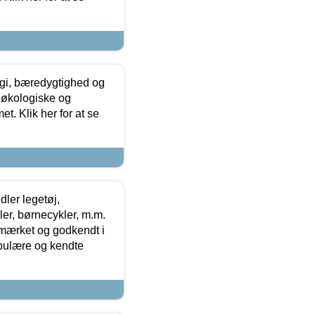
gi, bæredygtighed og
 økologiske og
t. Klik her for at se
ler legetøj,
r, børnecykler, m.m.
-mærket og godkendt i
opulære og kendte