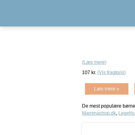
(Læs mere)
107
kr.
(Vis fragtpris)
Læs mere »
De mest populære børne
Mammashop.dk
,
Legehju