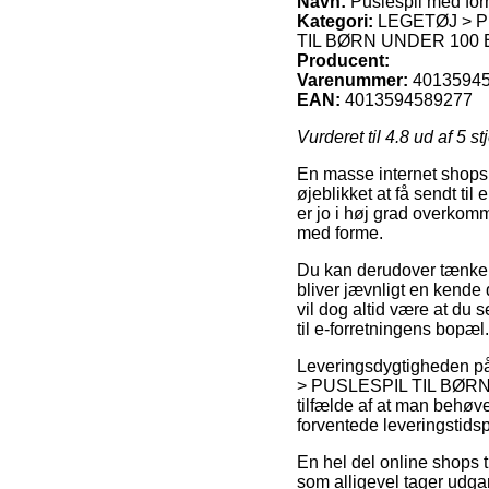
Navn:
Puslespil med fo
Kategori:
LEGETØJ > P
TIL BØRN UNDER 100 
Producent:
Varenummer:
4013594
EAN:
4013594589277
Vurderet til
4.8
ud af 5 st
En masse internet shops 
øjeblikket at få sendt ti
er jo i høj grad overkom
med forme.
Du kan derudover tænke ov
bliver jævnligt en kende
vil dog altid være at du 
til e-forretningens bopæl.
Leveringsdygtigheden
> PUSLESPIL TIL BØRN 
tilfælde af at man behøver
forventede leveringstids
En hel del online shops 
som alligevel tager udgan