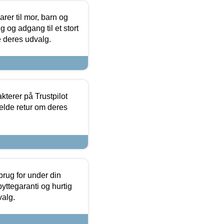
er til mor, barn og
 og adgang til et stort
se deres udvalg.
kterer på Trustpilot
elde retur om deres
brug for under din
yttegaranti og hurtig
valg.