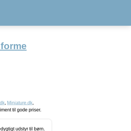
 forme
.dk
,
Miniature.dk
,
timent til gode priser.
tigt udstyr til børn.