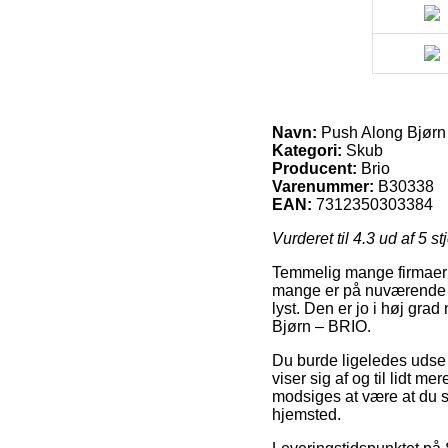
Navn:
Push Along Bjørn
Kategori:
Skub
Producent:
Brio
Varenummer:
B30338
EAN:
7312350303384
Vurderet til
4.3
ud af 5 st
Temmelig mange firmaer på 
mange er på nuværende ti
lyst. Den er jo i høj gr
Bjørn – BRIO.
Du burde ligeledes udse d
viser sig af og til lidt m
modsiges at være at du s
hjemsted.