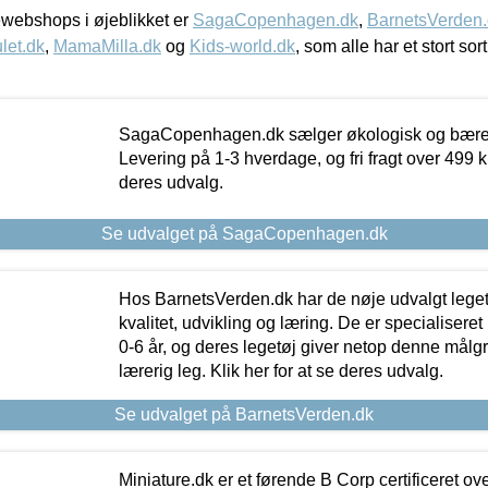
webshops i øjeblikket er
SagaCopenhagen.dk
,
BarnetsVerden
let.dk
,
MamaMilla.dk
og
Kids-world.dk
, som alle har et stort sor
SagaCopenhagen.dk sælger økologisk og bæredyg
Levering på 1-3 hverdage, og fri fragt over 499 kr.
deres udvalg.
Se udvalget på SagaCopenhagen.dk
Hos BarnetsVerden.dk har de nøje udvalgt lege
kvalitet, udvikling og læring. De er specialisere
0-6 år, og deres legetøj giver netop denne målgru
lærerig leg. Klik her for at se deres udvalg.
Se udvalget på BarnetsVerden.dk
Miniature.dk er et førende B Corp certificeret o