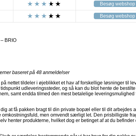
Besøg webshop
Besøg webshop
 – BRIO
jerner baseret på
48
anmeldelser
nettet tildeler i øjeblikket et hav af forskellige løsninger til l
dspunkt udleveringssteder, og så kan du blot hente de bestilte
ad nem, samt endda tilmed den mest betalelige leveringsmulighe
ig at få pakken bragt til din private bopæl eller til dit arbejde
ere omkostningsfuld, men omvendt særligt let. Den prisbilligste fr
elv henter produkterne, hvilket dog er betinget af at du befinde