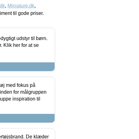
.dk
,
Miniature.dk
,
timent til gode priser.
tigt udstyr til børn.
 Klik her for at se
tøj med fokus på
t inden for målgruppen
ppe inspiration til
vertøjsbrand. De klæder