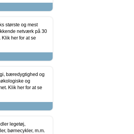
ks største og mest
ækkende netværk på 30
Klik her for at se
gi, bæredygtighed og
 økologiske og
t. Klik her for at se
ler legetøj,
r, børnecykler, m.m.