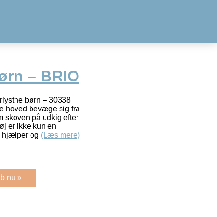
ørn – BRIO
yrlystne børn – 30338
e hoved bevæge sig fra
em skoven på udkig efter
øj er ikke kun en
n hjælper og
(Læs mere)
b nu »