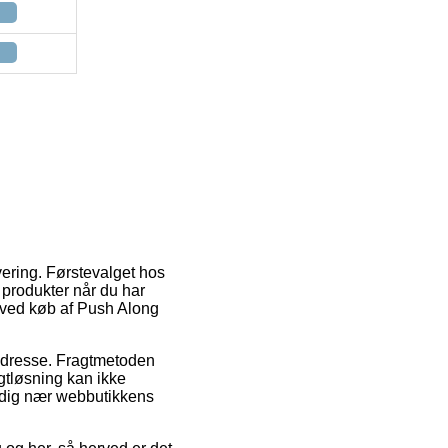
evering. Førstevalget hos
 produkter når du har
d ved køb af Push Along
s adresse. Fragtmetoden
agtløsning kan ikke
r dig nær webbutikkens