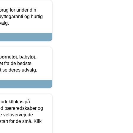
brug for under din
yttegaranti og hurtig
valg.
ørnetøj, babytøj,
t fra de bedste
at se deres udvalg.
produktfokus på
med bæreredskaber og
e velovervejede
tart for de små. Klik