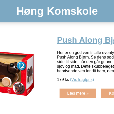
Høng Komskole
Push Along Bj
Her er en god ven til alle event
Push Along Bjørn. Se dens sød
side til side, når den går genn
sjov og mad. Dette skubbeleget
henrivende ven for dit barn, de
179
kr.
(Vis fragtpris)
Læs mere »
Kø