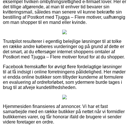
eksempel hvilken ombytningsrettighed e-firmaet lover. Her er
det tillige afgørende, at man til enhver tid bevarer sin
kvitteringsmail, således man senere vil kunne bekræfte sin
bestilling af Postkort med Tjugga – Flere motiver, uafhængig
om man shopper til en mand eller kvinde.
Trustpilot resulterer i egentlig belejlige løsninger til at tolke
en række andre køberes vurderinger og på grund af dette er
det smart, at du eftersøger internet shoppens omtaler af
Postkort med Tjugga – Flere motiver forud for at du shopper.
Facebook fremskaffer for øvrigt flere fordelagtige løsninger
til at få indsigt i online forretningens pålidelighed. Her møder
vi endda online butikker som tilbyder kunderne at formulere
en evaluering af ordreforløbet, som ydermere burde tages i
brug til at afveje kundetilfredsheden.
Hjemmesiden finansieres af annoncer. Vi har et fast
samarbejde med en række butikker på nettet når vi formidler
butikkernes varer, og får honorar ifald de brugere vi sender
videre foretager en ordre.