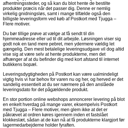
afhentningssteder, og så kan du blot hente de bestilte
produkter præcis når det passer dig. Denne er nemlig
virkelig gnidningsløs, samt i mange tilfælde også den
billigste leveringsform ved køb af Postkort med Tjugga –
Flere motiver.
Du bør tillige prøve at vælge at få sendt til din
hjemmeadresse eller ud til dit arbejde. Løsningen viser sig
godt nok en tand mere pebret, men ydermere vældig let
gængelig. Den mest betalelige leveringsudgave vil dog altid
vise sig at være selv at hente produkterne, men det
afhænger af at du befinder dig med kort afstand til internet
butikkens bopæl.
Leveringsdygtigheden på Postkort kan være ualmindeligt
vigtig hvis vi har behov for varen nu og her, og herved er det
sandelig essentielt at du ser nærmere på den anslåede
leveringsdato for det pågældende produkt.
En stor portion online webshops annoncerer levering på blot
en enkelt hverdag på mange varer, eksempelvis Postkort
med Tjugga – Flere motiver, men glem ikke at det er
påkrævet at ordren køres igennem inden et fastslået
klokkeslæt, sådan at de kan nå at få produkterne klargjort før
lagermedarbejderne holder fyraften.