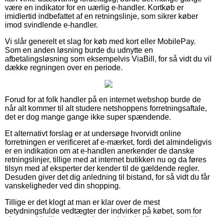
være en indikator for en uærlig e-handler. Kortkøb er
imidlertid indbefattet af en retningslinje, som sikrer køber
imod svindlende e-handler.
Vi slår generelt et slag for køb med kort eller MobilePay.
Som en anden løsning burde du udnytte en
afbetalingsløsning som eksempelvis ViaBill, for så vidt du vil
dække regningen over en periode.
Forud for at folk handler på en internet webshop burde de
når alt kommer til alt studere netshoppens forretningsaftale,
det er dog mange gange ikke super spændende.
Et alternativt forslag er at undersøge hvorvidt online
forretningen er verificeret af e-mærket, fordi det almindeligvis
er en indikation om at e-handlen anerkender de danske
retningslinjer, tillige med at internet butikken nu og da føres
tilsyn med af eksperter der kender til de gældende regler.
Desuden giver det dig anledning til bistand, for så vidt du får
vanskeligheder ved din shopping.
Tillige er det klogt at man er klar over de mest
betydningsfulde vedtægter der indvirker på købet, som for