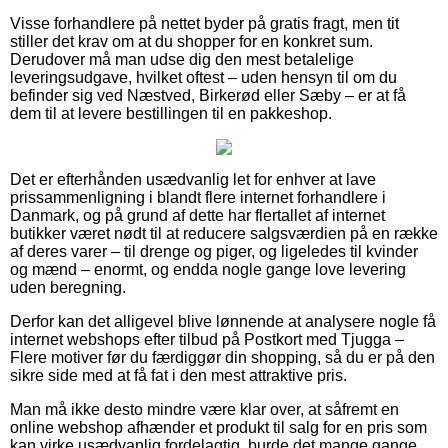
Visse forhandlere på nettet byder på gratis fragt, men tit
stiller det krav om at du shopper for en konkret sum.
Derudover må man udse dig den mest betalelige
leveringsudgave, hvilket oftest – uden hensyn til om du
befinder sig ved Næstved, Birkerød eller Sæby – er at få
dem til at levere bestillingen til en pakkeshop.
Det er efterhånden usædvanlig let for enhver at lave
prissammenligning i blandt flere internet forhandlere i
Danmark, og på grund af dette har flertallet af internet
butikker været nødt til at reducere salgsværdien på en række
af deres varer – til drenge og piger, og ligeledes til kvinder
og mænd – enormt, og endda nogle gange love levering
uden beregning.
Derfor kan det alligevel blive lønnende at analysere nogle få
internet webshops efter tilbud på Postkort med Tjugga –
Flere motiver før du færdiggør din shopping, så du er på den
sikre side med at få fat i den mest attraktive pris.
Man må ikke desto mindre være klar over, at såfremt en
online webshop afhænder et produkt til salg for en pris som
kan virke usædvanlig fordelagtig, burde det mange gange