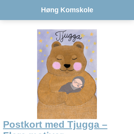
Høng Komskole
Postkort med Tjugga –