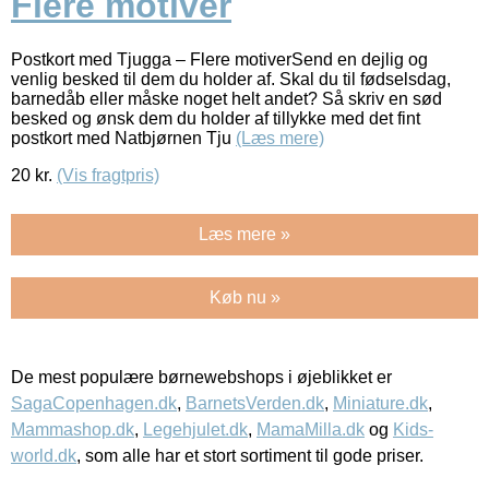
Flere motiver
Postkort med Tjugga – Flere motiverSend en dejlig og
venlig besked til dem du holder af. Skal du til fødselsdag,
barnedåb eller måske noget helt andet? Så skriv en sød
besked og ønsk dem du holder af tillykke med det fint
postkort med Natbjørnen Tju
(Læs mere)
20
kr.
(Vis fragtpris)
Læs mere »
Køb nu »
De mest populære børnewebshops i øjeblikket er
SagaCopenhagen.dk
,
BarnetsVerden.dk
,
Miniature.dk
,
Mammashop.dk
,
Legehjulet.dk
,
MamaMilla.dk
og
Kids-
world.dk
, som alle har et stort sortiment til gode priser.