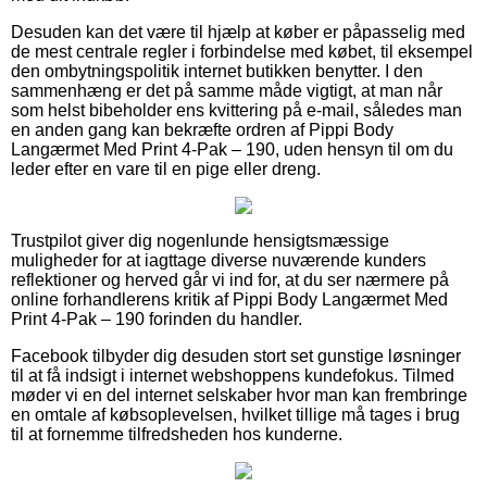
Desuden kan det være til hjælp at køber er påpasselig med
de mest centrale regler i forbindelse med købet, til eksempel
den ombytningspolitik internet butikken benytter. I den
sammenhæng er det på samme måde vigtigt, at man når
som helst bibeholder ens kvittering på e-mail, således man
en anden gang kan bekræfte ordren af Pippi Body
Langærmet Med Print 4-Pak – 190, uden hensyn til om du
leder efter en vare til en pige eller dreng.
Trustpilot giver dig nogenlunde hensigtsmæssige
muligheder for at iagttage diverse nuværende kunders
reflektioner og herved går vi ind for, at du ser nærmere på
online forhandlerens kritik af Pippi Body Langærmet Med
Print 4-Pak – 190 forinden du handler.
Facebook tilbyder dig desuden stort set gunstige løsninger
til at få indsigt i internet webshoppens kundefokus. Tilmed
møder vi en del internet selskaber hvor man kan frembringe
en omtale af købsoplevelsen, hvilket tillige må tages i brug
til at fornemme tilfredsheden hos kunderne.