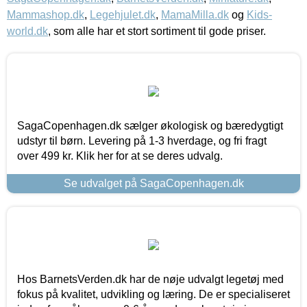
Mammashop.dk
,
Legehjulet.dk
,
MamaMilla.dk
og
Kids-
world.dk
, som alle har et stort sortiment til gode priser.
SagaCopenhagen.dk sælger økologisk og bæredygtigt
udstyr til børn. Levering på 1-3 hverdage, og fri fragt
over 499 kr. Klik her for at se deres udvalg.
Se udvalget på SagaCopenhagen.dk
Hos BarnetsVerden.dk har de nøje udvalgt legetøj med
fokus på kvalitet, udvikling og læring. De er specialiseret