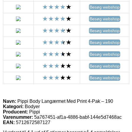
Besøg webshop
Besøg webshop
Besøg webshop
Besøg webshop
Besøg webshop
Besøg webshop
Besøg webshop
Navn:
Pippi Body Langærmet Med Print 4-Pak – 190
Kategori:
Bodyer
Producent:
Pippi
Varenummer:
5a767451-af1a-4886-babf-144e5d7468ac
EAN:
5712672587127