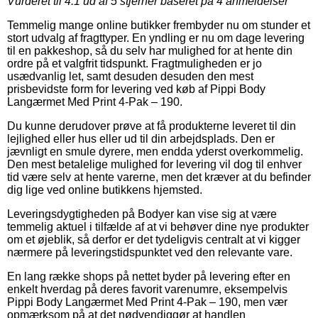
Vurderet til
4.1
ud af 5 stjerner baseret på
4
anmeldelser
Temmelig mange online butikker frembyder nu om stunder et
stort udvalg af fragttyper. En yndling er nu om dage levering
til en pakkeshop, så du selv har mulighed for at hente din
ordre på et valgfrit tidspunkt. Fragtmuligheden er jo
usædvanlig let, samt desuden desuden den mest
prisbevidste form for levering ved køb af Pippi Body
Langærmet Med Print 4-Pak – 190.
Du kunne derudover prøve at få produkterne leveret til din
lejlighed eller hus eller ud til din arbejdsplads. Den er
jævnligt en smule dyrere, men endda yderst overkommelig.
Den mest betalelige mulighed for levering vil dog til enhver
tid være selv at hente varerne, men det kræver at du befinder
dig lige ved online butikkens hjemsted.
Leveringsdygtigheden på Bodyer kan vise sig at være
temmelig aktuel i tilfælde af at vi behøver dine nye produkter
om et øjeblik, så derfor er det tydeligvis centralt at vi kigger
nærmere på leveringstidspunktet ved den relevante vare.
En lang række shops på nettet byder på levering efter en
enkelt hverdag på deres favorit varenumre, eksempelvis
Pippi Body Langærmet Med Print 4-Pak – 190, men vær
opmærksom på at det nødvendiggør at handlen