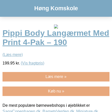
Høng Komskole
Pippi Body Langærmet Med
Print 4-Pak – 190
(Læs mere)
199.95
kr.
(Vis fragtpris)
Læs mere »
Køb nu »
De mest populære børnewebshops i øjeblikket er
SagaCopenhagen.dk
,
BarnetsVerden.dk
,
Miniature.dk
,