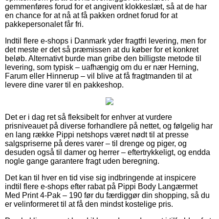
gemmenføres forud for et angivent klokkeslæt, så at de har
en chance for at nå at få pakken ordnet forud for at
pakkepersonalet får fri.
Indtil flere e-shops i Danmark yder fragtfri levering, men for
det meste er det så præmissen at du køber for et konkret
beløb. Alternativt burde man gribe den billigste metode til
levering, som typisk – uafhængig om du er nær Herning,
Farum eller Hinnerup – vil blive at få fragtmanden til at
levere dine varer til en pakkeshop.
Det er i dag ret så fleksibelt for enhver at vurdere
prisniveauet på diverse forhandlere på nettet, og følgelig har
en lang række Pippi netshops været nødt til at presse
salgspriserne på deres varer – til drenge og piger, og
desuden også til damer og herrer – eftertrykkeligt, og endda
nogle gange garantere fragt uden beregning.
Det kan til hver en tid vise sig indbringende at inspicere
indtil flere e-shops efter rabat på Pippi Body Langærmet
Med Print 4-Pak – 190 før du færdiggør din shopping, så du
er velinformeret til at få den mindst kostelige pris.