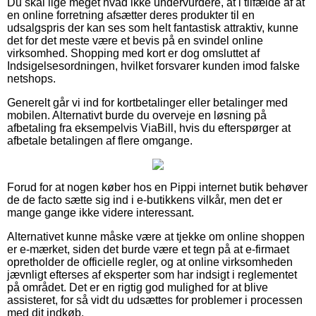
Du skal lige meget hvad ikke undervurdere, at i tilfælde af at
en online forretning afsætter deres produkter til en
udsalgspris der kan ses som helt fantastisk attraktiv, kunne
det for det meste være et bevis på en svindel online
virksomhed. Shopping med kort er dog omsluttet af
Indsigelsesordningen, hvilket forsvarer kunden imod falske
netshops.
Generelt går vi ind for kortbetalinger eller betalinger med
mobilen. Alternativt burde du overveje en løsning på
afbetaling fra eksempelvis ViaBill, hvis du efterspørger at
afbetale betalingen af flere omgange.
Forud for at nogen køber hos en Pippi internet butik behøver
de de facto sætte sig ind i e-butikkens vilkår, men det er
mange gange ikke videre interessant.
Alternativet kunne måske være at tjekke om online shoppen
er e-mærket, siden det burde være et tegn på at e-firmaet
opretholder de officielle regler, og at online virksomheden
jævnligt efterses af eksperter som har indsigt i reglementet
på området. Det er en rigtig god mulighed for at blive
assisteret, for så vidt du udsættes for problemer i processen
med dit indkøb.