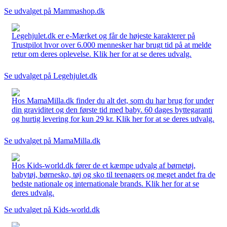
Se udvalget på Mammashop.dk
Legehjulet.dk er e-Mærket og får de højeste karakterer på
Trustpilot hvor over 6.000 mennesker har brugt tid på at melde
retur om deres oplevelse. Klik her for at se deres udvalg.
Se udvalget på Legehjulet.dk
Hos MamaMilla.dk finder du alt det, som du har brug for under
din graviditet og den første tid med baby. 60 dages byttegaranti
og hurtig levering for kun 29 kr. Klik her for at se deres udvalg.
Se udvalget på MamaMilla.dk
Hos Kids-world.dk fører de et kæmpe udvalg af børnetøj,
babytøj, børnesko, tøj og sko til teenagers og meget andet fra de
bedste nationale og internationale brands. Klik her for at se
deres udvalg.
Se udvalget på Kids-world.dk