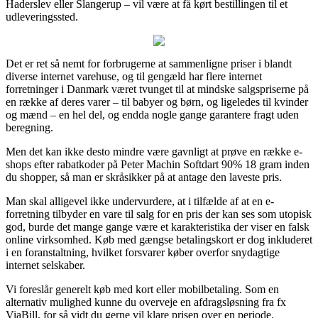
Haderslev eller Slangerup – vil være at få kørt bestillingen til et
udleveringssted.
Det er ret så nemt for forbrugerne at sammenligne priser i blandt
diverse internet varehuse, og til gengæld har flere internet
forretninger i Danmark været tvunget til at mindske salgspriserne på
en række af deres varer – til babyer og børn, og ligeledes til kvinder
og mænd – en hel del, og endda nogle gange garantere fragt uden
beregning.
Men det kan ikke desto mindre være gavnligt at prøve en række e-
shops efter rabatkoder på Peter Machin Softdart 90% 18 gram inden
du shopper, så man er skråsikker på at antage den laveste pris.
Man skal alligevel ikke undervurdere, at i tilfælde af at en e-
forretning tilbyder en vare til salg for en pris der kan ses som utopisk
god, burde det mange gange være et karakteristika der viser en falsk
online virksomhed. Køb med gængse betalingskort er dog inkluderet
i en foranstaltning, hvilket forsvarer køber overfor snydagtige
internet selskaber.
Vi foreslår generelt køb med kort eller mobilbetaling. Som en
alternativ mulighed kunne du overveje en afdragsløsning fra fx
ViaBill, for så vidt du gerne vil klare prisen over en periode.