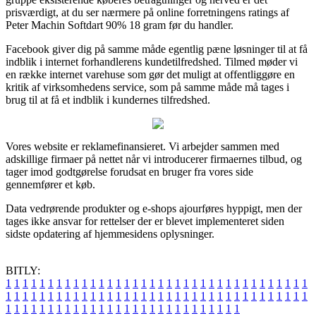
prisværdigt, at du ser nærmere på online forretningens ratings af
Peter Machin Softdart 90% 18 gram før du handler.
Facebook giver dig på samme måde egentlig pæne løsninger til at få
indblik i internet forhandlerens kundetilfredshed. Tilmed møder vi
en række internet varehuse som gør det muligt at offentliggøre en
kritik af virksomhedens service, som på samme måde må tages i
brug til at få et indblik i kundernes tilfredshed.
Vores website er reklamefinansieret. Vi arbejder sammen med
adskillige firmaer på nettet når vi introducerer firmaernes tilbud, og
tager imod godtgørelse forudsat en bruger fra vores side
gennemfører et køb.
Data vedrørende produkter og e-shops ajourføres hyppigt, men der
tages ikke ansvar for rettelser der er blevet implementeret siden
sidste opdatering af hjemmesidens oplysninger.
BITLY:
1
1
1
1
1
1
1
1
1
1
1
1
1
1
1
1
1
1
1
1
1
1
1
1
1
1
1
1
1
1
1
1
1
1
1
1
1
1
1
1
1
1
1
1
1
1
1
1
1
1
1
1
1
1
1
1
1
1
1
1
1
1
1
1
1
1
1
1
1
1
1
1
1
1
1
1
1
1
1
1
1
1
1
1
1
1
1
1
1
1
1
1
1
1
1
1
1
1
1
1