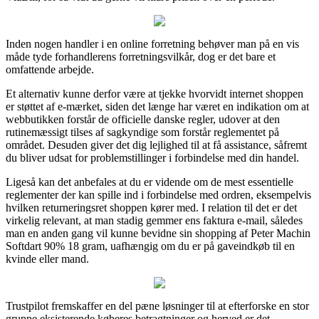
Inden nogen handler i en online forretning behøver man på en vis
måde tyde forhandlerens forretningsvilkår, dog er det bare et
omfattende arbejde.
Et alternativ kunne derfor være at tjekke hvorvidt internet shoppen
er støttet af e-mærket, siden det længe har været en indikation om at
webbutikken forstår de officielle danske regler, udover at den
rutinemæssigt tilses af sagkyndige som forstår reglementet på
området. Desuden giver det dig lejlighed til at få assistance, såfremt
du bliver udsat for problemstillinger i forbindelse med din handel.
Ligeså kan det anbefales at du er vidende om de mest essentielle
reglementer der kan spille ind i forbindelse med ordren, eksempelvis
hvilken returneringsret shoppen kører med. I relation til det er det
virkelig relevant, at man stadig gemmer ens faktura e-mail, således
man en anden gang vil kunne bevidne sin shopping af Peter Machin
Softdart 90% 18 gram, uafhængig om du er på gaveindkøb til en
kvinde eller mand.
Trustpilot fremskaffer en del pæne løsninger til at efterforske en stor
gruppe eksisterende køberes betragtninger og herved er det