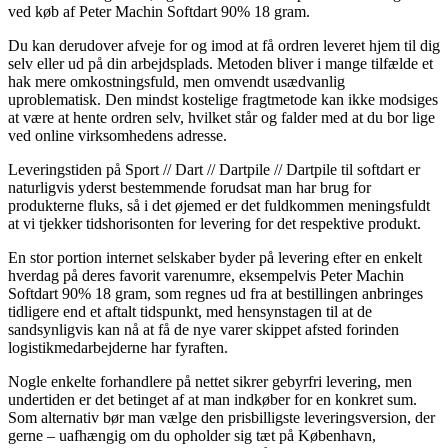
ved køb af Peter Machin Softdart 90% 18 gram.
Du kan derudover afveje for og imod at få ordren leveret hjem til dig
selv eller ud på din arbejdsplads. Metoden bliver i mange tilfælde et
hak mere omkostningsfuld, men omvendt usædvanlig
uproblematisk. Den mindst kostelige fragtmetode kan ikke modsiges
at være at hente ordren selv, hvilket står og falder med at du bor lige
ved online virksomhedens adresse.
Leveringstiden på Sport // Dart // Dartpile // Dartpile til softdart er
naturligvis yderst bestemmende forudsat man har brug for
produkterne fluks, så i det øjemed er det fuldkommen meningsfuldt
at vi tjekker tidshorisonten for levering for det respektive produkt.
En stor portion internet selskaber byder på levering efter en enkelt
hverdag på deres favorit varenumre, eksempelvis Peter Machin
Softdart 90% 18 gram, som regnes ud fra at bestillingen anbringes
tidligere end et aftalt tidspunkt, med hensynstagen til at de
sandsynligvis kan nå at få de nye varer skippet afsted forinden
logistikmedarbejderne har fyraften.
Nogle enkelte forhandlere på nettet sikrer gebyrfri levering, men
undertiden er det betinget af at man indkøber for en konkret sum.
Som alternativ bør man vælge den prisbilligste leveringsversion, der
gerne – uafhængig om du opholder sig tæt på København,