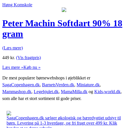
Høng Komskole
Peter Machin Softdart 90% 18
gram
(Læs mere)
449
kr.
(Vis fragtpris)
Læs mere »
Køb nu »
De mest populære børnewebshops i øjeblikket er
SagaCopenhagen.dk
,
BarnetsVerden.dk
,
Miniature.dk
,
Mammashop.dk
,
Legehjulet.dk
,
MamaMilla.dk
og
Kids-world.dk
,
som alle har et stort sortiment til gode priser.
SagaCopenhagen.dk sælger økologisk og bæredygtigt udstyr til
børn. Levering på 1-3 hverdage, og fri fragt over 499 kr. Klik