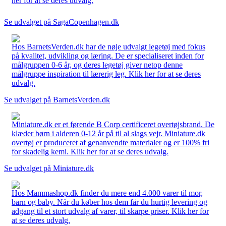
her for at se deres udvalg.
Se udvalget på SagaCopenhagen.dk
Hos BarnetsVerden.dk har de nøje udvalgt legetøj med fokus
på kvalitet, udvikling og læring. De er specialiseret inden for
målgruppen 0-6 år, og deres legetøj giver netop denne
målgruppe inspiration til lærerig leg. Klik her for at se deres
udvalg.
Se udvalget på BarnetsVerden.dk
Miniature.dk er et førende B Corp certificeret overtøjsbrand. De
klæder børn i alderen 0-12 år på til al slags vejr. Miniature.dk
overtøj er produceret af genanvendte materialer og er 100% fri
for skadelig kemi. Klik her for at se deres udvalg.
Se udvalget på Miniature.dk
Hos Mammashop.dk finder du mere end 4.000 varer til mor,
barn og baby. Når du køber hos dem får du hurtig levering og
adgang til et stort udvalg af varer, til skarpe priser. Klik her for
at se deres udvalg.