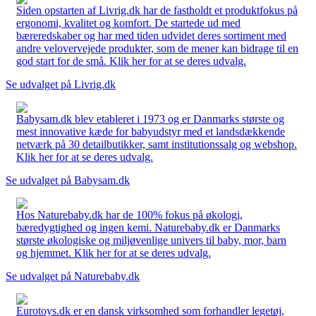
Siden opstarten af Livrig.dk har de fastholdt et produktfokus på
ergonomi, kvalitet og komfort. De startede ud med
bæreredskaber og har med tiden udvidet deres sortiment med
andre velovervejede produkter, som de mener kan bidrage til en
god start for de små. Klik her for at se deres udvalg.
Se udvalget på Livrig.dk
Babysam.dk blev etableret i 1973 og er Danmarks største og
mest innovative kæde for babyudstyr med et landsdækkende
netværk på 30 detailbutikker, samt institutionssalg og webshop.
Klik her for at se deres udvalg.
Se udvalget på Babysam.dk
Hos Naturebaby.dk har de 100% fokus på økologi,
bæredygtighed og ingen kemi. Naturebaby.dk er Danmarks
største økologiske og miljøvenlige univers til baby, mor, barn
og hjemmet. Klik her for at se deres udvalg.
Se udvalget på Naturebaby.dk
Eurotoys.dk er en dansk virksomhed som forhandler legetøj,