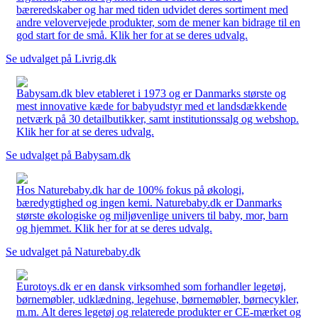
bæreredskaber og har med tiden udvidet deres sortiment med
andre velovervejede produkter, som de mener kan bidrage til en
god start for de små. Klik her for at se deres udvalg.
Se udvalget på Livrig.dk
Babysam.dk blev etableret i 1973 og er Danmarks største og
mest innovative kæde for babyudstyr med et landsdækkende
netværk på 30 detailbutikker, samt institutionssalg og webshop.
Klik her for at se deres udvalg.
Se udvalget på Babysam.dk
Hos Naturebaby.dk har de 100% fokus på økologi,
bæredygtighed og ingen kemi. Naturebaby.dk er Danmarks
største økologiske og miljøvenlige univers til baby, mor, barn
og hjemmet. Klik her for at se deres udvalg.
Se udvalget på Naturebaby.dk
Eurotoys.dk er en dansk virksomhed som forhandler legetøj,
børnemøbler, udklædning, legehuse, børnemøbler, børnecykler,
m.m. Alt deres legetøj og relaterede produkter er CE-mærket og