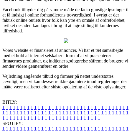
Facebook tilbyder dig på samme måde de facto gunstige løsninger til
at få indsigt i online forhandlerens troværdighed. I øvrigt er der
faktisk online outlets hvor folk kan ytre en omtale af ordreforløbet,
hvilket desuden kan tages i brug til at tage stilling til kundernes
tilfredshed.
Vores website er finansieret af annoncer. Vi har et tæt samarbejde
med et hold af internet selskaber i form af at vi præsenterer
firmaernes produkter, og indtjener godtgørelse såfremt de brugere vi
sender videre gennemfører en ordre.
Vejledning angående tilbud og firmaer på nettet understøttes
jævnligt, men vi kan desværre ikke garantere imod reguleringer der
måtte være realiseret efter sidste opdatering af de viste oplysninger.
BITLY:
1
1
1
1
1
1
1
1
1
1
1
1
1
1
1
1
1
1
1
1
1
1
1
1
1
1
1
1
1
1
1
1
1
1
1
1
1
1
1
1
1
1
1
1
1
1
1
1
1
1
1
1
1
1
1
1
1
1
1
1
1
1
1
1
1
1
1
1
1
1
1
1
1
1
1
1
1
1
1
1
1
1
1
1
1
1
1
1
1
1
1
1
1
1
1
1
1
1
1
1
SPOTIFY:
1
1
1
1
1
1
1
1
1
1
1
1
1
1
1
1
1
1
1
1
1
1
1
1
1
1
1
1
1
1
1
1
1
1
1
1