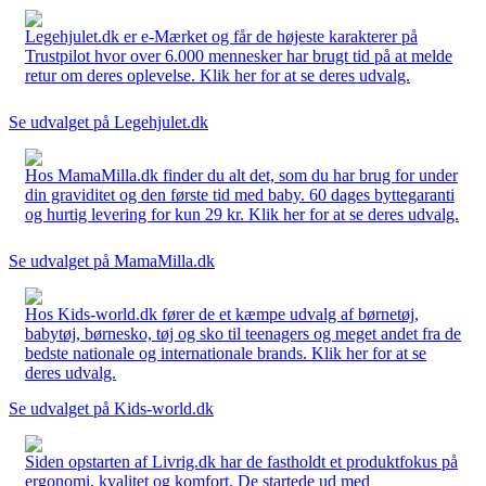
Legehjulet.dk er e-Mærket og får de højeste karakterer på
Trustpilot hvor over 6.000 mennesker har brugt tid på at melde
retur om deres oplevelse. Klik her for at se deres udvalg.
Se udvalget på Legehjulet.dk
Hos MamaMilla.dk finder du alt det, som du har brug for under
din graviditet og den første tid med baby. 60 dages byttegaranti
og hurtig levering for kun 29 kr. Klik her for at se deres udvalg.
Se udvalget på MamaMilla.dk
Hos Kids-world.dk fører de et kæmpe udvalg af børnetøj,
babytøj, børnesko, tøj og sko til teenagers og meget andet fra de
bedste nationale og internationale brands. Klik her for at se
deres udvalg.
Se udvalget på Kids-world.dk
Siden opstarten af Livrig.dk har de fastholdt et produktfokus på
ergonomi, kvalitet og komfort. De startede ud med