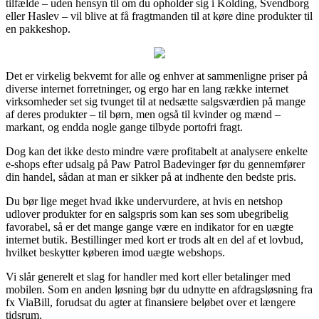
tilfælde – uden hensyn til om du opholder sig i Kolding, Svendborg
eller Haslev – vil blive at få fragtmanden til at køre dine produkter til
en pakkeshop.
Det er virkelig bekvemt for alle og enhver at sammenligne priser på
diverse internet forretninger, og ergo har en lang række internet
virksomheder set sig tvunget til at nedsætte salgsværdien på mange
af deres produkter – til børn, men også til kvinder og mænd –
markant, og endda nogle gange tilbyde portofri fragt.
Dog kan det ikke desto mindre være profitabelt at analysere enkelte
e-shops efter udsalg på Paw Patrol Badevinger før du gennemfører
din handel, sådan at man er sikker på at indhente den bedste pris.
Du bør lige meget hvad ikke undervurdere, at hvis en netshop
udlover produkter for en salgspris som kan ses som ubegribelig
favorabel, så er det mange gange være en indikator for en uægte
internet butik. Bestillinger med kort er trods alt en del af et lovbud,
hvilket beskytter køberen imod uægte webshops.
Vi slår generelt et slag for handler med kort eller betalinger med
mobilen. Som en anden løsning bør du udnytte en afdragsløsning fra
fx ViaBill, forudsat du agter at finansiere beløbet over et længere
tidsrum.