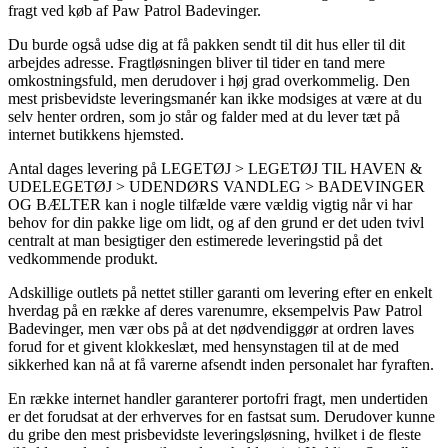
fragt ved køb af Paw Patrol Badevinger.
Du burde også udse dig at få pakken sendt til dit hus eller til dit
arbejdes adresse. Fragtløsningen bliver til tider en tand mere
omkostningsfuld, men derudover i høj grad overkommelig. Den
mest prisbevidste leveringsmanér kan ikke modsiges at være at du
selv henter ordren, som jo står og falder med at du lever tæt på
internet butikkens hjemsted.
Antal dages levering på LEGETØJ > LEGETØJ TIL HAVEN &
UDELEGETØJ > UDENDØRS VANDLEG > BADEVINGER
OG BÆLTER kan i nogle tilfælde være vældig vigtig når vi har
behov for din pakke lige om lidt, og af den grund er det uden tvivl
centralt at man besigtiger den estimerede leveringstid på det
vedkommende produkt.
Adskillige outlets på nettet stiller garanti om levering efter en enkelt
hverdag på en række af deres varenumre, eksempelvis Paw Patrol
Badevinger, men vær obs på at det nødvendiggør at ordren laves
forud for et givent klokkeslæt, med hensynstagen til at de med
sikkerhed kan nå at få varerne afsendt inden personalet har fyraften.
En række internet handler garanterer portofri fragt, men undertiden
er det forudsat at der erhverves for en fastsat sum. Derudover kunne
du gribe den mest prisbevidste leveringsløsning, hvilket i de fleste