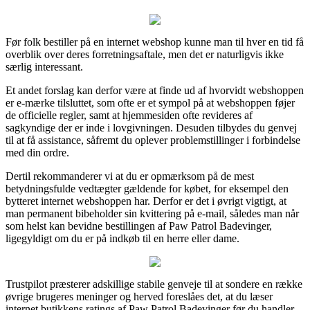
Før folk bestiller på en internet webshop kunne man til hver en tid få
overblik over deres forretningsaftale, men det er naturligvis ikke
særlig interessant.
Et andet forslag kan derfor være at finde ud af hvorvidt webshoppen
er e-mærke tilsluttet, som ofte er et sympol på at webshoppen føjer
de officielle regler, samt at hjemmesiden ofte revideres af
sagkyndige der er inde i lovgivningen. Desuden tilbydes du genvej
til at få assistance, såfremt du oplever problemstillinger i forbindelse
med din ordre.
Dertil rekommanderer vi at du er opmærksom på de mest
betydningsfulde vedtægter gældende for købet, for eksempel den
bytteret internet webshoppen har. Derfor er det i øvrigt vigtigt, at
man permanent bibeholder sin kvittering på e-mail, således man når
som helst kan bevidne bestillingen af Paw Patrol Badevinger,
ligegyldigt om du er på indkøb til en herre eller dame.
Trustpilot præsterer adskillige stabile genveje til at sondere en række
øvrige brugeres meninger og herved foreslåes det, at du læser
internet butikkens ratings af Paw Patrol Badevinger før du handler.