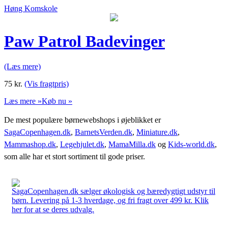
Høng Komskole
Paw Patrol Badevinger
(Læs mere)
75
kr.
(Vis fragtpris)
Læs mere »
Køb nu »
De mest populære børnewebshops i øjeblikket er
SagaCopenhagen.dk
,
BarnetsVerden.dk
,
Miniature.dk
,
Mammashop.dk
,
Legehjulet.dk
,
MamaMilla.dk
og
Kids-world.dk
,
som alle har et stort sortiment til gode priser.
SagaCopenhagen.dk sælger økologisk og bæredygtigt udstyr til
børn. Levering på 1-3 hverdage, og fri fragt over 499 kr. Klik
her for at se deres udvalg.