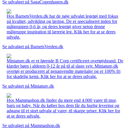
Se udvalget på SagaCopenhagen.dk
Hos BarnetsVerden.dk har de nøje udvalgt legetøj med fokus
på kvalitet, udvikling og læring. De er specialiseret inden for
målgruppen 0-6 år, og deres legetøj giver netop denne
målgruppe inspiration til lærerig leg. Klik her for at se deres
udvalg.
Se udvalget på BarnetsVerden.dk
Miniature.dk er et førende B Corp certificeret overtøjsbrand. De
klæder børn i alderen 0-12 år på til al slags vejr. Miniature.dk
overtøj er produceret af genanvendte materialer og er 100% fri
for skadelig kemi. Klik her for at se deres udvalg.
Se udvalget på Miniature.dk
Hos Mammashop.dk finder du mere end 4.000 varer til mor,
barn og baby. Når du køber hos dem får du hurtig levering og
adgang til et stort udvalg af varer, til skarpe priser. Klik her for
at se deres udvalg.
Se udvalget på Mammashop.dk