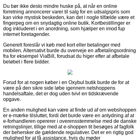
Du bør ikke desto mindre huske på, at når en online
forretning annoncerer varer til salg for en udsalgspris som
kan virke mystisk beskeden, kan det i nogle tilfælde være et
fingerpeg om en snydagtig online butik. Kortbestillinger er
dog inkluderet i en anordning, som hjælper en imod fup
internet foretagender.
Generelt foreslår vi køb med kort eller betalinger med
mobilen. Alternativt burde du overveje en afbetalingsordning
fra for eksempel ViaBill, forudsat du higer efter at afbetale
beløbet i flere bidder.
Forud for at nogen køber i en Oxybul butik burde de for at
være på den sikre side løbe igennem netshoppens
handelsaftale, det er dog uden tvivl en tidskrævende
opgave.
En anden mulighed kan være at finde ud af om webshoppen
er e-mærke tilsluttet, fordi det burde være en antydning af at
e-forhandleren opererer i overensstemmelse med de danske
retningslinjer, tillige med at e-shoppen tit besøges af fagfolk
der behersker de gældende regulativer. Det er en rigtig god
mulighed for at få assistance, hvis du møder