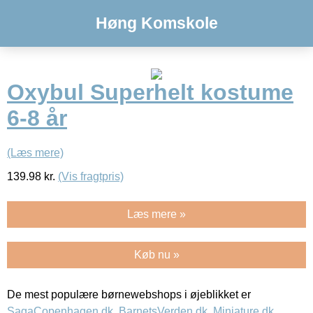
Høng Komskole
Oxybul Superhelt kostume
6-8 år
(Læs mere)
139.98
kr.
(Vis fragtpris)
Læs mere »
Køb nu »
De mest populære børnewebshops i øjeblikket er
SagaCopenhagen.dk
,
BarnetsVerden.dk
,
Miniature.dk
,