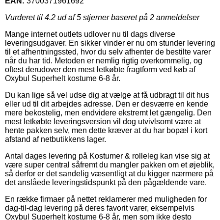
EAN:
3700371961692
Vurderet til
4.2
ud af 5 stjerner baseret på
2
anmeldelser
Mange internet outlets udlover nu til dags diverse
leveringsudgaver. En sikker vinder er nu om stunder levering
til et afhentningssted, hvor du selv afhenter de bestilte varer
når du har tid. Metoden er nemlig rigtig overkommelig, og
oftest derudover den mest letkøbte fragtform ved køb af
Oxybul Superhelt kostume 6-8 år.
Du kan lige så vel udse dig at vælge at få udbragt til dit hus
eller ud til dit arbejdes adresse. Den er desværre en kende
mere bekostelig, men endvidere ekstremt let gængelig. Den
mest letkøbte leveringsversion vil dog utvivlsomt være at
hente pakken selv, men dette kræver at du har bopæl i kort
afstand af netbutikkens lager.
Antal dages levering på Kostumer & rolleleg kan vise sig at
være super central såfremt du mangler pakken om et øjeblik,
så derfor er det sandelig væsentligt at du kigger nærmere på
det anslåede leveringstidspunkt på den pågældende vare.
En række firmaer på nettet reklamerer med muligheden for
dag-til-dag levering på deres favorit varer, eksempelvis
Oxybul Superhelt kostume 6-8 år, men som ikke desto