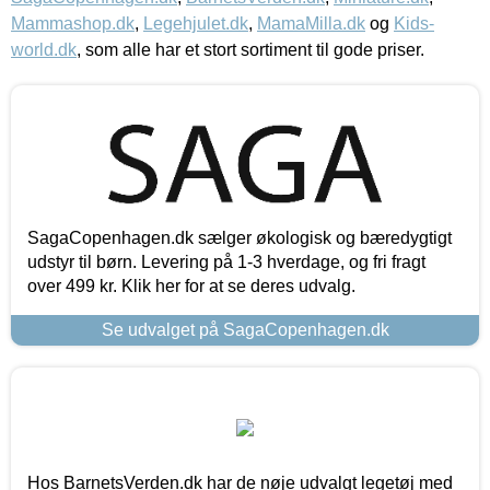
Mammashop.dk
,
Legehjulet.dk
,
MamaMilla.dk
og
Kids-
world.dk
, som alle har et stort sortiment til gode priser.
SagaCopenhagen.dk sælger økologisk og bæredygtigt
udstyr til børn. Levering på 1-3 hverdage, og fri fragt
over 499 kr. Klik her for at se deres udvalg.
Se udvalget på SagaCopenhagen.dk
Hos BarnetsVerden.dk har de nøje udvalgt legetøj med