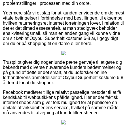
problemstillinger i processen med din ordre.
Ydermere slår vi et slag for at kunden er vidende om de mest
vitale betingelser i forbindelse med bestillingen, til eksempel
hvilken returneringsret internet forretningen lover. I relation til
det er det tilmed essesentielt, at man stadigvæk beholder
ens kvitteringsmail, så man en anden gang vil kunne vidne
om sit køb af Oxybul Superhelt kostume 6-8 år, ligegyldigt
om du er på shopping til en dame eller herre.
Trustpilot giver dig nogenlunde pæne genveje til at gøre dig
bekendt med diverse nuværende kunders bedømmelser og
på grund af dette er det smart, at du udforsker online
forhandlerens anmeldelser af Oxybul Superhelt kostume 6-8
år forud for at du shopper.
Facebook medfører tillige relativt passelige metoder til at få
kendskab til webbutikkens pålidelighed. Her er der faktisk
internet shops som giver folk mulighed for at publicere en
omtale af virksomhedens service, hvilket på samme måde
må anvendes til afvejning af kundetilfredsheden.