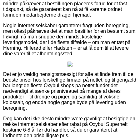
mindre påkræver at bestillingen placeres forud for et fast
tidspunkt, så de garanteret kan nå at få varerne ordnet
forinden medarbejderne drager hjemad.
Nogle internet selskaber garanterer fragt uden beregning,
men oftest påkræves det at man bestiller for en bestemt sum.
I øvrigt må man snuppe den mindst kostelige
leveringsmodel, der i de fleste tilfælde – om man er tæt på
Herning, Hillerød eller Hadsten – er at få dem til at levere
dine varer til et afhentningssted.
Det er jo vældig hensigtsmæssigt for alle at finde frem til de
bedste priser hos forskellige firmaer på nettet, og til gengæld
har langt de fleste Oxybul shops på nettet fundet det
nødvendigt at sænke prisniveauet på mange af deres
produkter – til drenge og piger, og samtidig til voksne –
kolossalt, og endda nogle gange byde på levering uden
beregning.
Dog kan det ikke desto mindre være gavnligt at besigtige en
række internet selskaber efter rabat på Oxybul Superhelt
kostume 6-8 år før du handler, så du er garanteret at
indhente den prisbilligste pris.