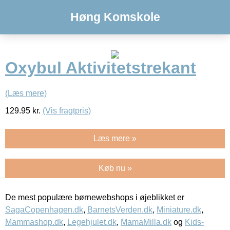
Høng Komskole
Oxybul Aktivitetstrekant
(Læs mere)
129.95
kr.
(Vis fragtpris)
Læs mere »
Køb nu »
De mest populære børnewebshops i øjeblikket er
SagaCopenhagen.dk
,
BarnetsVerden.dk
,
Miniature.dk
,
Mammashop.dk
,
Legehjulet.dk
,
MamaMilla.dk
og
Kids-