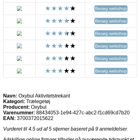
Besøg webshop
Besøg webshop
Besøg webshop
Besøg webshop
Besøg webshop
Besøg webshop
Navn:
Oxybul Aktivitetstrekant
Kategori:
Trælegetøj
Producent:
Oxybul
Varenummer:
88434053-1e94-427c-abc2-f1cd69cd7b20
EAN:
3700372015622
Vurderet til
4.5
ud af 5 stjerner baseret på
9
anmeldelser
Adskillige online firmaer tilbyder på nuværende tidspunkt et