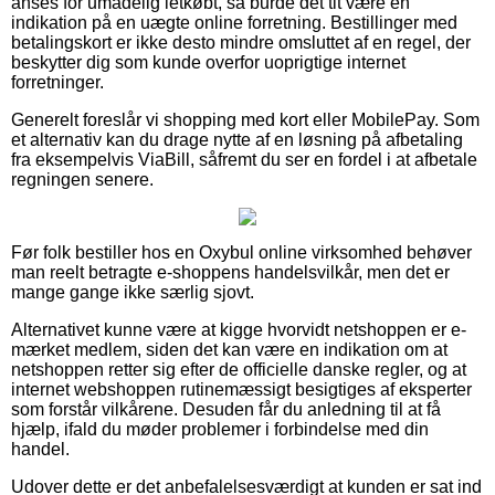
anses for umådelig letkøbt, så burde det tit være en
indikation på en uægte online forretning. Bestillinger med
betalingskort er ikke desto mindre omsluttet af en regel, der
beskytter dig som kunde overfor uoprigtige internet
forretninger.
Generelt foreslår vi shopping med kort eller MobilePay. Som
et alternativ kan du drage nytte af en løsning på afbetaling
fra eksempelvis ViaBill, såfremt du ser en fordel i at afbetale
regningen senere.
Før folk bestiller hos en Oxybul online virksomhed behøver
man reelt betragte e-shoppens handelsvilkår, men det er
mange gange ikke særlig sjovt.
Alternativet kunne være at kigge hvorvidt netshoppen er e-
mærket medlem, siden det kan være en indikation om at
netshoppen retter sig efter de officielle danske regler, og at
internet webshoppen rutinemæssigt besigtiges af eksperter
som forstår vilkårene. Desuden får du anledning til at få
hjælp, ifald du møder problemer i forbindelse med din
handel.
Udover dette er det anbefalelsesværdigt at kunden er sat ind