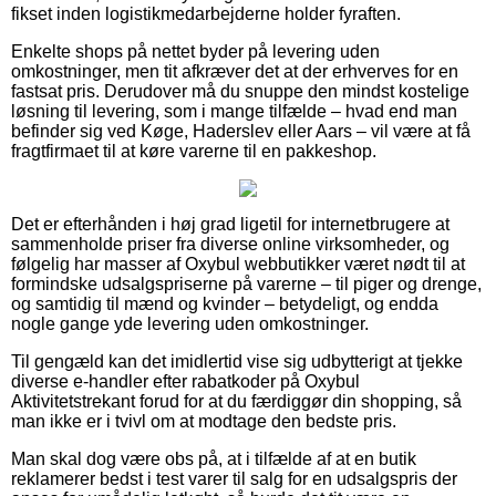
fikset inden logistikmedarbejderne holder fyraften.
Enkelte shops på nettet byder på levering uden
omkostninger, men tit afkræver det at der erhverves for en
fastsat pris. Derudover må du snuppe den mindst kostelige
løsning til levering, som i mange tilfælde – hvad end man
befinder sig ved Køge, Haderslev eller Aars – vil være at få
fragtfirmaet til at køre varerne til en pakkeshop.
Det er efterhånden i høj grad ligetil for internetbrugere at
sammenholde priser fra diverse online virksomheder, og
følgelig har masser af Oxybul webbutikker været nødt til at
formindske udsalgspriserne på varerne – til piger og drenge,
og samtidig til mænd og kvinder – betydeligt, og endda
nogle gange yde levering uden omkostninger.
Til gengæld kan det imidlertid vise sig udbytterigt at tjekke
diverse e-handler efter rabatkoder på Oxybul
Aktivitetstrekant forud for at du færdiggør din shopping, så
man ikke er i tvivl om at modtage den bedste pris.
Man skal dog være obs på, at i tilfælde af at en butik
reklamerer bedst i test varer til salg for en udsalgspris der