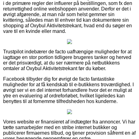
i de primære regler der influerer på bestillingen, som fx den
returrettighed online webshoppen anvender. Derfor er det i
øvrigt afgørende, at man når som helst gemmer sin
kvittering, således man til enhver tid kan dokumentere sin
shopping af Oxybul Aktivitetstrekant, hvad end du søger en
vare til en kvinde eller mand.
Trustpilot indebærer de facto uafhængige muligheder for at
iagttage en stor portion tidligere brugeres tanker og herved
er det prisværdigt, at du ser nærmere på netbutikkens
omtaler af Oxybul Aktivitetstrekant før du køber.
Facebook tilbyder dig for øvrigt de facto fantastiske
muligheder for at få kendskab til e-butikkens troværdighed. I
øvrigt ser vi en del internet forhandlere hvor det er muligt at
ytre en evaluering af ordreforløbet, hvilket ligeledes kan
benyttes til at fornemme tilfredsheden hos kunderne.
Vores website er finansieret af indtægter fra annoncer. Vi har
tætte samarbejder med en stribe internet butikker og
publicerer firmaernes tilbud, og tjener provision såfremt en af
vores besøgende gennemfører en ordre.