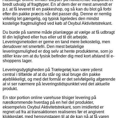
bredt udvalg af fragttyper. En af dem der er mest anvendt er
p.t. at få leveret til en pakkeshop, og så kan du blot gå forbi
efter din pakke præcis når det passer dig. Denne er nemlig
virkelig let gængelig, og typisk ligeledes den mindst
kostelige fragtmulighed ved køb af Oxybul Aktivitetstrekant.
Du burde på samme måde planlægge at vælge at få udbragt
til din lejlighed eller hus eller ud til dit arbejde.
Leveringsmetoden er gerne en tand mere bekostelig, men
derudover ret smertefri. Den mest betalelige
leveringsmulighed er dog selv at hente produkterne, som jo
stiller krav om at du fysisk befinder dig med kort afstand til e-
shoppens lager.
Leveringsdygtigheden på Trælegetøj kan være yderst
central i tilfælde af at du står og skal bruge din pakke
øjeblikkeligt, og med det formål er det selvfølgelig afgørende
at vi ser nærmere på leveringstidspunktet ved det aktuelle
produkt.
En stor portion online varehuse tilsiger levering på
næstkommende hverdag på en hel del produkter,
eksempelvis Oxybul Aktivitetstrekant, som imidlertid er
regnet ud fra at transaktionen realiseres før et angivent
klokkeslæt, med hensynstagen til at de kan nå at få varen