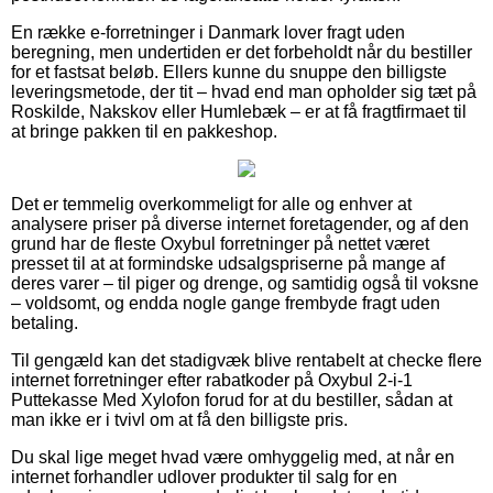
En række e-forretninger i Danmark lover fragt uden
beregning, men undertiden er det forbeholdt når du bestiller
for et fastsat beløb. Ellers kunne du snuppe den billigste
leveringsmetode, der tit – hvad end man opholder sig tæt på
Roskilde, Nakskov eller Humlebæk – er at få fragtfirmaet til
at bringe pakken til en pakkeshop.
Det er temmelig overkommeligt for alle og enhver at
analysere priser på diverse internet foretagender, og af den
grund har de fleste Oxybul forretninger på nettet været
presset til at at formindske udsalgspriserne på mange af
deres varer – til piger og drenge, og samtidig også til voksne
– voldsomt, og endda nogle gange frembyde fragt uden
betaling.
Til gengæld kan det stadigvæk blive rentabelt at checke flere
internet forretninger efter rabatkoder på Oxybul 2-i-1
Puttekasse Med Xylofon forud for at du bestiller, sådan at
man ikke er i tvivl om at få den billigste pris.
Du skal lige meget hvad være omhyggelig med, at når en
internet forhandler udlover produkter til salg for en