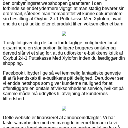
den ombytningsret webshoppen garanterer. I den
forbindelse er det ydermere vigtigt, at man stadig bevarer sin
ordremail, således man fremadrettet vil kunne dokumentere
sin bestilling af Oxybul 2-i-1 Puttekasse Med Xylofon, hvad
end du er på udkig efter et produkt til en voksen eller et barn.
Trustpilot giver dig de facto fordelagtige muligheder for at
eksaminere en stor portion tidligere brugeres omtaler og
derved slår vi et slag for, at du udforsker e-butikkens kritik af
Oxybul 2-i-1 Puttekasse Med Xylofon inden du færdiggør din
shopping.
Facebook tilbyder lige så vel temmelig fantastiske genveje
til at få kendskab til e-butikkens pålidelighed. Derudover ser
vi endda netshops som giver kunderne mulighed for at
offentliggøre en omtale af virksomhedens service, hvilket på
samme måde må udnyttes til afvejning af kundernes
tilfredshed.
Dette website er finansieret af annonceindtægter. Vi har
faste samarbejder med en mængde internet firmaer da vi
annoncerer forretningernes varer, og høster betaling for så