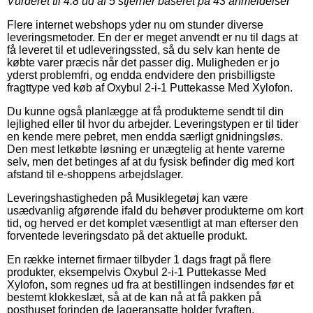
Vurderet til
4.8
ud af 5 stjerner baseret på
43
anmeldelser
Flere internet webshops yder nu om stunder diverse
leveringsmetoder. En der er meget anvendt er nu til dags at
få leveret til et udleveringssted, så du selv kan hente de
købte varer præcis når det passer dig. Muligheden er jo
yderst problemfri, og endda endvidere den prisbilligste
fragttype ved køb af Oxybul 2-i-1 Puttekasse Med Xylofon.
Du kunne også planlægge at få produkterne sendt til din
lejlighed eller til hvor du arbejder. Leveringstypen er til tider
en kende mere pebret, men endda særligt gnidningsløs.
Den mest letkøbte løsning er unægtelig at hente varerne
selv, men det betinges af at du fysisk befinder dig med kort
afstand til e-shoppens arbejdslager.
Leveringshastigheden på Musiklegetøj kan være
usædvanlig afgørende ifald du behøver produkterne om kort
tid, og herved er det komplet væsentligt at man efterser den
forventede leveringsdato på det aktuelle produkt.
En række internet firmaer tilbyder 1 dags fragt på flere
produkter, eksempelvis Oxybul 2-i-1 Puttekasse Med
Xylofon, som regnes ud fra at bestillingen indsendes før et
bestemt klokkeslæt, så at de kan nå at få pakken på
posthuset forinden de lageransatte holder fyraften.