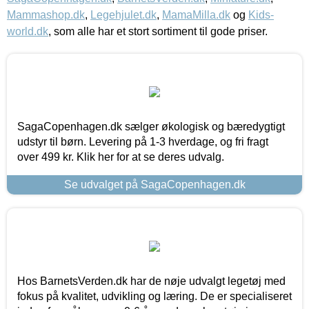
Mammashop.dk
,
Legehjulet.dk
,
MamaMilla.dk
og
Kids-
world.dk
, som alle har et stort sortiment til gode priser.
SagaCopenhagen.dk sælger økologisk og bæredygtigt
udstyr til børn. Levering på 1-3 hverdage, og fri fragt
over 499 kr. Klik her for at se deres udvalg.
Se udvalget på SagaCopenhagen.dk
Hos BarnetsVerden.dk har de nøje udvalgt legetøj med
fokus på kvalitet, udvikling og læring. De er specialiseret