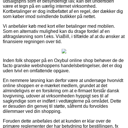
udsalgspris som er besynderligt lav, kan det undertiden
være et tegn på en uærlig internet virksomhed.
Kortbetalinger er dog indbefattet af en regel, der dækker dig
som køber imod svindlende butikker på nettet.
Vi anbefaler køb med kort eller betalinger med mobilen.
Som en alternativ mulighed kan du drage fordel af en
afdragsløsning som f.eks. ViaBill, i tilfælde af at du ønsker at
finansiere regningen over tid.
Inden folk shopper på en Oxybul online shop behøver de de
facto granske webshoppens handelsbetingelser, det er dog
uden tvivl en omfattende opgave.
En nemmere løsning kan derfor være at undersøge hvorvidt
online shoppen er e-mærket medlem, grundet at det
almindeligvis er en forsikring om at e-firmaet forstår dansk
lovgivning, udover at virksomheden hyppigt ses til af
sagkyndige som er indført i vedtægterne på området. Dette
er desuden din genvej til støtte, såfremt du forvoldes
dilemmaer ved din shopping.
Foruden dette anbefales det at kunden er klar over de
primære reglementer der har betydning for bestillingen, fx