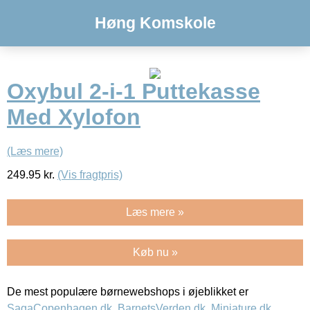
Høng Komskole
Oxybul 2-i-1 Puttekasse
Med Xylofon
(Læs mere)
249.95
kr.
(Vis fragtpris)
Læs mere »
Køb nu »
De mest populære børnewebshops i øjeblikket er
SagaCopenhagen.dk
,
BarnetsVerden.dk
,
Miniature.dk
,