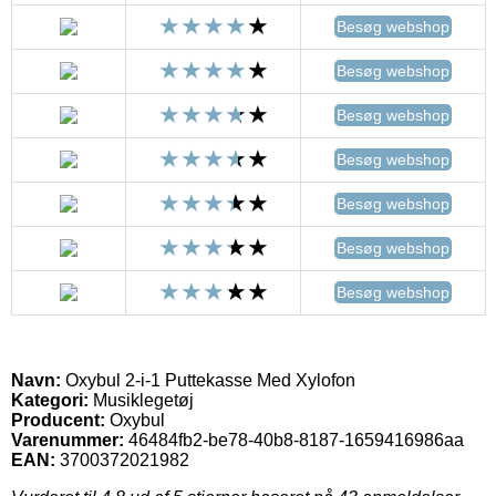
Besøg webshop
Besøg webshop
Besøg webshop
Besøg webshop
Besøg webshop
Besøg webshop
Besøg webshop
Navn:
Oxybul 2-i-1 Puttekasse Med Xylofon
Kategori:
Musiklegetøj
Producent:
Oxybul
Varenummer:
46484fb2-be78-40b8-8187-1659416986aa
EAN:
3700372021982