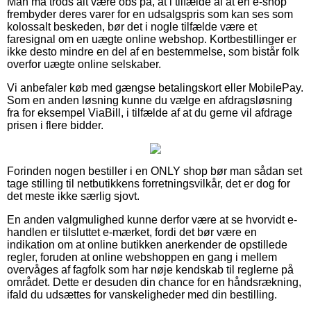
Man må trods alt være obs på, at i tilfælde af at en e-shop
frembyder deres varer for en udsalgspris som kan ses som
kolossalt beskeden, bør det i nogle tilfælde være et
faresignal om en uægte online webshop. Kortbestillinger er
ikke desto mindre en del af en bestemmelse, som bistår folk
overfor uægte online selskaber.
Vi anbefaler køb med gængse betalingskort eller MobilePay.
Som en anden løsning kunne du vælge en afdragsløsning
fra for eksempel ViaBill, i tilfælde af at du gerne vil afdrage
prisen i flere bidder.
Forinden nogen bestiller i en ONLY shop bør man sådan set
tage stilling til netbutikkens forretningsvilkår, det er dog for
det meste ikke særlig sjovt.
En anden valgmulighed kunne derfor være at se hvorvidt e-
handlen er tilsluttet e-mærket, fordi det bør være en
indikation om at online butikken anerkender de opstillede
regler, foruden at online webshoppen en gang i mellem
overvåges af fagfolk som har nøje kendskab til reglerne på
området. Dette er desuden din chance for en håndsrækning,
ifald du udsættes for vanskeligheder med din bestilling.