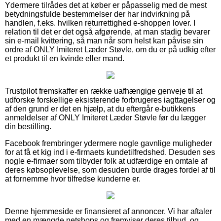
Ydermere tilrådes det at køber er påpasselig med de mest
betydningsfulde bestemmelser der har indvirkning på
handlen, f.eks. hvilken returrettighed e-shoppen lover. I
relation til det er det også afgørende, at man stadig bevarer
sin e-mail kvittering, så man når som helst kan påvise sin
ordre af ONLY Imiteret Læder Støvle, om du er på udkig efter
et produkt til en kvinde eller mand.
Trustpilot fremskaffer en række uafhængige genveje til at
udforske forskellige eksisterende forbrugeres iagttagelser og
af den grund er det en hjælp, at du eftergår e-butikkens
anmeldelser af ONLY Imiteret Læder Støvle før du lægger
din bestilling.
Facebook frembringer ydermere nogle gavnlige muligheder
for at få et kig ind i e-firmaets kundetilfredshed. Desuden ses
nogle e-firmaer som tilbyder folk at udfærdige en omtale af
deres købsoplevelse, som desuden burde drages fordel af til
at fornemme hvor tilfredse kunderne er.
Denne hjemmeside er finansieret af annoncer. Vi har aftaler
med en mængde netshops og fremviser deres tilbud, og