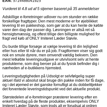
EAN:
5714486041925
Vurderet til
4.8
ud af 5 stjerner baseret på
35
anmeldelser
Adskillige e-forretninger udlover nu om stunder en række
forskellige fragttyper. Den mest moderne er for øjeblikket
levering til en pakkeshop, som gør at du kan hente de købte
varer den dag der passer dig. Løsningen er altså ret så
hensigtsmæssig, og oftest tillige den billigste mulighed for
fragt ved køb af ONLY Imiteret Læder Støvle.
Du burde tillige forsøge at vælge levering til din lejlighed
eller hus eller til når du er på job. Fragtformen viser sig godt
nok en smule dyrere, men omvendt vældig bekvem. Den
mest letkøbte leveringsudgave er utvivlsomt selv at hente
produkterne, som dog beroer på at du fysisk befinder dig i
nærheden af e-butikkens hjemsted.
Leveringsdygtigheden på Udsolgt er selvfølgelig super
aktuel ifald vi absolut skal bruge din pakke inden for få dage,
og i det øjemed er det ganske fornuftigt at du dobbelttjekker
det forventede leveringstidspunkt ved det aktuelle produkt.
Størstedelen af e-forretninger præsterer levering efter en
enkelt hverdag på de fleste produkter, eksempelvis ONLY
Imiteret Læder Støvle, som trods alt er forudsat at ordren