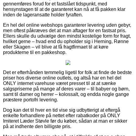
gennemføres forud for et fastslået tidspunkt, med
hensynstagen til at de garanteret kan nå at få pakken klar
inden de lageransatte holder fyraften.
En hel del online webshops garanterer levering uden gebyr,
men oftest påkræves det at man aftager for en fastsat pris.
Ellers skulle du udvælge den mindst kostelige form for fragt,
hvilket gerne – hvad end du opholder sig i Herning, Rønne
eller Skagen – vil blive at få fragtfirmaet til at køre
produkterne til en pakkeshop.
Det er efterhånden temmelig ligetil for folk at finde de bedste
priser hos diverse online outlets, og altså har en hel del
ONLY internet varehuse været presset til at at sænke
salgspriserne på mange af deres varer – til babyer og børn,
samt til damer og herrer – kolossalt, og endda nogle gange
præstere portofri levering.
Dog kan det til hver en tid vise sig udbytterigt at eftergå
enkelte forhandlere på nettet efter rabatkoder på ONLY
Imiteret Læder Støvle før du køber, sådan at man er sikker
på at indhente den billigste pris.