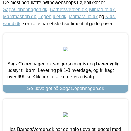
De mest populære børnewebshops i øjeblikket er
SagaCopenhagen.dk
,
BarnetsVerden.dk
,
Miniature.dk
,
Mammashop.dk
,
Legehjulet.dk
,
MamaMilla.dk
og
Kids-
world.dk
, som alle har et stort sortiment til gode priser.
SagaCopenhagen.dk sælger økologisk og bæredygtigt
udstyr til børn. Levering på 1-3 hverdage, og fri fragt
over 499 kr. Klik her for at se deres udvalg.
Se udvalget på SagaCopenhagen.dk
Hos BarnetsVerden.dk har de nøje udvalgt legetøj med