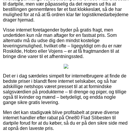
til dartpile, men vær påpasselig da det regnes ud fra at
bestillingen gennemføres før et fast klokkeslæt, så de har
mulighed for at nå at få ordren klar før logistikmedarbejderne
drager hjemad.
Visse internet foretagender byder på gratis fragt, men
undertiden kun når man aftager for en fastsat pris. Som
alternativ må du udse dig den mindst kostelige
leveringsmulighed, hvilket ofte – ligegyldigt om du er nær
Roskilde, Hobro eller Vojens – er at få fragtmanden til at
bringe dine varer til et afhentningssted.
Det er i dag særdeles simpelt for internetbrugere at finde de
bedste priser i blandt flere internet selskaber, og så har
adskillige netshops været presset til at at formindske
salgsværdien på produkterne – til drenge og piger, og tillige
også til kvinder og mænd – betydeligt, og endda nogle
gange sikre gratis levering.
Men det kan stadigvæk blive profitabelt at prøve diverse
internet handler efter rabat på One80 Flad Slibesten til
dartpile forud for at du køber, så du er på den sikre side med
at opnå den laveste pris.