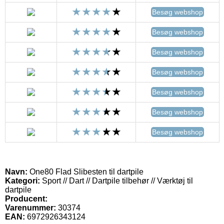
Besøg webshop
Besøg webshop
Besøg webshop
Besøg webshop
Besøg webshop
Besøg webshop
Besøg webshop
Navn:
One80 Flad Slibesten til dartpile
Kategori:
Sport // Dart // Dartpile tilbehør // Værktøj til
dartpile
Producent:
Varenummer:
30374
EAN:
6972926343124