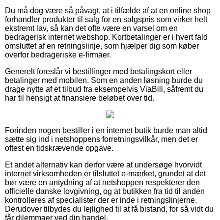
Du må dog være så påvagt, at i tilfælde af at en online shop
forhandler produkter til salg for en salgspris som virker helt
ekstremt lav, så kan det ofte være en varsel om en
bedragerisk internet webshop. Kortbetalinger er i hvert fald
omsluttet af en retningslinje, som hjælper dig som køber
overfor bedrageriske e-firmaer.
Generelt foreslår vi bestillinger med betalingskort eller
betalinger med mobilen. Som en anden løsning burde du
drage nytte af et tilbud fra eksempelvis ViaBill, såfremt du
har til hensigt at finansiere beløbet over tid.
Forinden nogen bestiller i en internet butik burde man altid
sætte sig ind i netshoppens forretningsvilkår, men det er
oftest en tidskrævende opgave.
Et andet alternativ kan derfor være at undersøge hvorvidt
internet virksomheden er tilsluttet e-mærket, grundet at det
bør være en antydning af at netshoppen respekterer den
officielle danske lovgivning, og at butikken fra tid til anden
kontrolleres af specialister der er inde i retningslinjerne.
Derudover tilbydes du lejlighed til at få bistand, for så vidt du
får dilemmaer ved din handel.