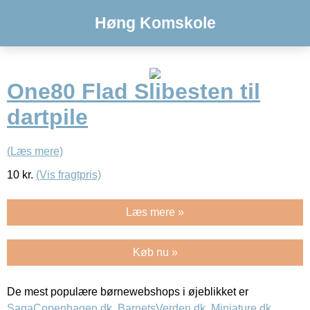
Høng Komskole
One80 Flad Slibesten til
dartpile
(Læs mere)
10
kr.
(Vis fragtpris)
Læs mere »
Køb nu »
De mest populære børnewebshops i øjeblikket er
SagaCopenhagen.dk
,
BarnetsVerden.dk
,
Miniature.dk
,