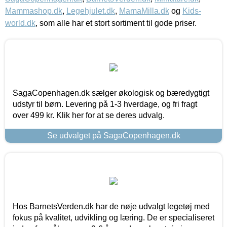
Mammashop.dk
,
Legehjulet.dk
,
MamaMilla.dk
og
Kids-
world.dk
, som alle har et stort sortiment til gode priser.
SagaCopenhagen.dk sælger økologisk og bæredygtigt
udstyr til børn. Levering på 1-3 hverdage, og fri fragt
over 499 kr. Klik her for at se deres udvalg.
Se udvalget på SagaCopenhagen.dk
Hos BarnetsVerden.dk har de nøje udvalgt legetøj med
fokus på kvalitet, udvikling og læring. De er specialiseret