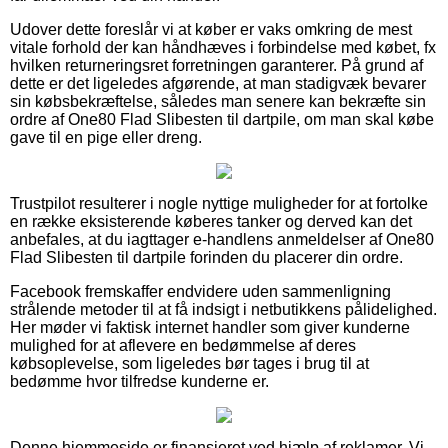
Udover dette foreslår vi at køber er vaks omkring de mest
vitale forhold der kan håndhæves i forbindelse med købet, fx
hvilken returneringsret forretningen garanterer. På grund af
dette er det ligeledes afgørende, at man stadigvæk bevarer
sin købsbekræftelse, således man senere kan bekræfte sin
ordre af One80 Flad Slibesten til dartpile, om man skal købe
gave til en pige eller dreng.
Trustpilot resulterer i nogle nyttige muligheder for at fortolke
en række eksisterende køberes tanker og derved kan det
anbefales, at du iagttager e-handlens anmeldelser af One80
Flad Slibesten til dartpile forinden du placerer din ordre.
Facebook fremskaffer endvidere uden sammenligning
strålende metoder til at få indsigt i netbutikkens pålidelighed.
Her møder vi faktisk internet handler som giver kunderne
mulighed for at aflevere en bedømmelse af deres
købsoplevelse, som ligeledes bør tages i brug til at
bedømme hvor tilfredse kunderne er.
Denne hjemmeside er finansieret ved hjælp af reklamer. Vi