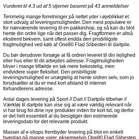
Vurderet til
4.3
ud af 5 stjerner baseret på
43
anmeldelser
Temmelig mange forretninger på nettet yder i øjeblikket et
stort udvalg af leveringsmuligheder. Den mest populære er
for nærværende levering til en pakkeshop, og så kan du blot
hente din ordre lige når det passer dig. Fragtformen er altså
ekstremt bekvem, samt oftest endda den prisbilligste
fragtmulighed ved køb af One80 Flad Slibesten til dartpile.
Du bør derudover forsøge at få ordren leveret til din lejlighed
eller hus eller til dit arbejdes adresse. Fragtmuligheden
bliver i mange tilfælde en tak mere bekostelig, men
endvidere super fleksibel. Den prisbilligste
leveringsmulighed er unægtelig at hente ordren selv, som jo
forudsætter at du er med kort afstand til internet
forhandlerens adresse.
Antal dages levering på Sport // Dart // Dartpile tilbehør //
Værktøj til dartpile kan vise sig at være vældig relevant når
vi har brug for dine nye produkter inden for kort tid, og derfor
er det helt essentielt at du besigtiger den estimerede
leveringsdato for det relevante produkt.
Masser af e-shops frembyder levering på blot en enkelt
hverdag på mange varer, eksempelvis One80 Flad Slibesten