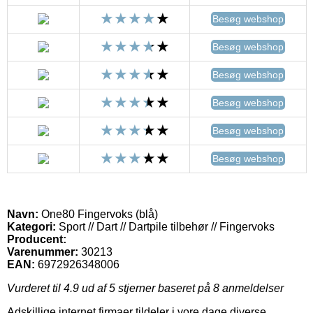
Besøg webshop
Besøg webshop
Besøg webshop
Besøg webshop
Besøg webshop
Besøg webshop
Navn:
One80 Fingervoks (blå)
Kategori:
Sport // Dart // Dartpile tilbehør // Fingervoks
Producent:
Varenummer:
30213
EAN:
6972926348006
Vurderet til
4.9
ud af 5 stjerner baseret på
8
anmeldelser
Adskillige internet firmaer tildeler i vore dage diverse