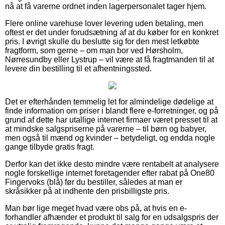
nå at få varerne ordnet inden lagerpersonalet tager hjem.
Flere online varehuse lover levering uden betaling, men
oftest er det under forudsætning af at du køber for en konkret
pris. I øvrigt skulle du beslutte sig for den mest letkøbte
fragtform, som gerne – om man bor ved Hørsholm,
Nørresundby eller Lystrup – vil være at få fragtmanden til at
levere din bestilling til et afhentningssted.
Det er efterhånden temmelig let for almindelige dødelige at
finde information om priser i blandt flere e-forretninger, og på
grund af dette har utallige internet firmaer været presset til at
at mindske salgspriserne på varerne – til børn og babyer,
men også til mænd og kvinder – betydeligt, og endda nogle
gange tilbyde gratis fragt.
Derfor kan det ikke desto mindre være rentabelt at analysere
nogle forskellige internet foretagender efter rabat på One80
Fingervoks (blå) før du bestiller, således at man er
skråsikker på at indhente den prisbilligste pris.
Man bør lige meget hvad være obs på, at hvis en e-
forhandler afhænder et produkt til salg for en udsalgspris der