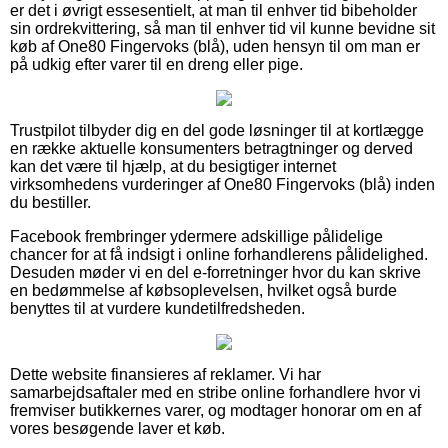
er det i øvrigt essesentielt, at man til enhver tid bibeholder
sin ordrekvittering, så man til enhver tid vil kunne bevidne sit
køb af One80 Fingervoks (blå), uden hensyn til om man er
på udkig efter varer til en dreng eller pige.
Trustpilot tilbyder dig en del gode løsninger til at kortlægge
en række aktuelle konsumenters betragtninger og derved
kan det være til hjælp, at du besigtiger internet
virksomhedens vurderinger af One80 Fingervoks (blå) inden
du bestiller.
Facebook frembringer ydermere adskillige pålidelige
chancer for at få indsigt i online forhandlerens pålidelighed.
Desuden møder vi en del e-forretninger hvor du kan skrive
en bedømmelse af købsoplevelsen, hvilket også burde
benyttes til at vurdere kundetilfredsheden.
Dette website finansieres af reklamer. Vi har
samarbejdsaftaler med en stribe online forhandlere hvor vi
fremviser butikkernes varer, og modtager honorar om en af
vores besøgende laver et køb.