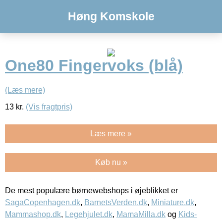
Høng Komskole
One80 Fingervoks (blå)
(Læs mere)
13
kr.
(Vis fragtpris)
Læs mere »
Køb nu »
De mest populære børnewebshops i øjeblikket er
SagaCopenhagen.dk
,
BarnetsVerden.dk
,
Miniature.dk
,
Mammashop.dk
,
Legehjulet.dk
,
MamaMilla.dk
og
Kids-