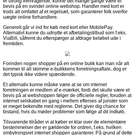
er utrolig fremragende, kunne det mange gange være et
bevis på en svindel online webshop. Handler med kort er
trods alt omfattet af et regelsæt, som garanterer folk overfor
uægte online forhandlere.
Generelt går vi ind for køb med kort eller MobilePay.
Alternativt kunne du udnytte et afbetalingstilbud som f.eks.
ViaBill, såfremt du efterspørger at afdrage beløbet ude i
fremtiden.
Forinden nogen shopper på en online butik kan man når alt
kommer til alt skimme e-butikkens forretningsaftale, dog er
det typisk ikke videre spændende.
Et alternativ kunne måske være at se om internet
forretningen er medlem af e-mærket, fordi det skulle være et
bevis på at webshoppen følger de officielle regler, foruden at
internet selskabet en gang i mellem efterses af jurister som
er meget bekendte med reglerne. Det giver dig chance for
bistand, hvis du møder problemer som følge af dit indkøb.
Tilsvarende tilråder vi at køber er klar over de elementære
bestemmelser der er gældende for ordren, f.eks. hvilken
ombytningsret internet shoppen garanterer. På grund af dette