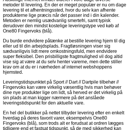
metoder til levering. En der er meget populær er nu om dage
levering til et afhentningssted, hvor du selv kan afhente
produkterne lige præcis når det passer ind i din kalender.
Metoden er nemlig usædvanlig smertefri, samt typisk
derudover den mindst kostelige leveringstype ved køb af
One80 Fingervoks (blå).
Du burde endvidere påtænke at bestille levering hjem til dig
eller ud til din arbejdsplads. Fragtløsningen viser sig
sædvanligvis lidt mere omkostningsfuld, men endvidere
super fleksibel. Den prisbilligste fragtmulighed vil dog altid
vise sig at være at du selv henter varerne, men dette stiller
krav om at du er i nærheden af internet webshoppens
hjemsted.
Leveringstidspunktet på Sport // Dart // Dartpile tilbehør //
Fingervoks kan være virkelig væsentlig hvis man behøver
dine nye produkter lige om lidt, så herved er det virkelig på
sin plads at man kigger nærmere på det anslåede
leveringstidspunkt for den aktuelle vare.
En hel del butikker på nettet tilbyder levering efter en enkelt
hverdag på deres favorit varer, eksempelvis One80
Fingervoks (blå), som trods alt er forudsat at ordren lægges
tidligere end et fastsat tidspunkt, så de med sikkerhed kan