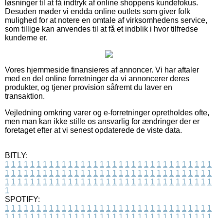
løsninger til at få indtryk af online shoppens kundefokus.
Desuden møder vi endda online outlets som giver folk
mulighed for at notere en omtale af virksomhedens service,
som tillige kan anvendes til at få et indblik i hvor tilfredse
kunderne er.
Vores hjemmeside finansieres af annoncer. Vi har aftaler
med en del online forretninger da vi annoncerer deres
produkter, og tjener provision såfremt du laver en
transaktion.
Vejledning omkring varer og e-forretninger opretholdes ofte,
men man kan ikke stille os ansvarlig for ændringer der er
foretaget efter at vi senest opdaterede de viste data.
BITLY:
1
1
1
1
1
1
1
1
1
1
1
1
1
1
1
1
1
1
1
1
1
1
1
1
1
1
1
1
1
1
1
1
1
1
1
1
1
1
1
1
1
1
1
1
1
1
1
1
1
1
1
1
1
1
1
1
1
1
1
1
1
1
1
1
1
1
1
1
1
1
1
1
1
1
1
1
1
1
1
1
1
1
1
1
1
1
1
1
1
1
1
1
1
1
1
1
1
1
1
1
SPOTIFY:
1
1
1
1
1
1
1
1
1
1
1
1
1
1
1
1
1
1
1
1
1
1
1
1
1
1
1
1
1
1
1
1
1
1
1
1
1
1
1
1
1
1
1
1
1
1
1
1
1
1
1
1
1
1
1
1
1
1
1
1
1
1
1
1
1
1