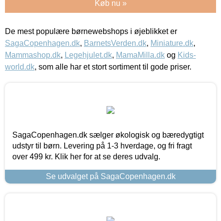
Køb nu »
De mest populære børnewebshops i øjeblikket er
SagaCopenhagen.dk
,
BarnetsVerden.dk
,
Miniature.dk
,
Mammashop.dk
,
Legehjulet.dk
,
MamaMilla.dk
og
Kids-
world.dk
, som alle har et stort sortiment til gode priser.
SagaCopenhagen.dk sælger økologisk og bæredygtigt
udstyr til børn. Levering på 1-3 hverdage, og fri fragt
over 499 kr. Klik her for at se deres udvalg.
Se udvalget på SagaCopenhagen.dk