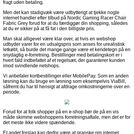
fragt uden betaling.
Men det kan stadigvæk være udbytterigt at tjekke nogle
internet handler efter tilbud på Nordic Gaming Racer Chair
Fabric Grey forud for at du færdiggør din shopping, således
at du er sikker på at få fat i den billigste pris.
Man skal alligevel være klar over, at hvis en webshop
udbyder varer for en udsalgspris som anses for urealistisk
letkøbt, så burde det mange gange være et kendetegn på en
snydagtig e-forretning. Bestillinger med betalingskort er i
hvert fald indbefattet af et regelsæt, der garanterer kunden
imod svindlende netshops.
Vi anbefaler kortbestillinger eller MobilePay. Som en anden
løsning kan du bruge en løsning som eksempelvis ViaBill,
såfremt du har til hensigt at afdrage omkostningerne over en
periode.
Forud for at folk shopper på en e-shop bør de på en vis
måde skimme webshoppens forretningsaftale, men det er for
det meste ikke videre spændende.
Et andet forslag kan derfor være at granske om internet