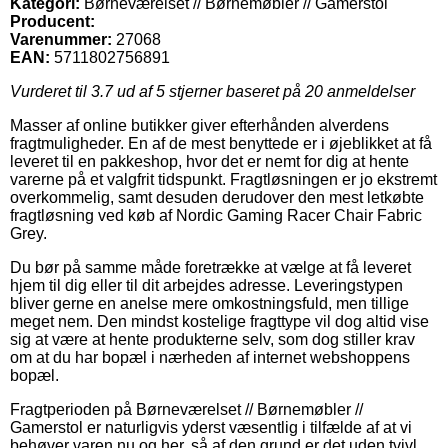
Kategori:
Børneværelset // Børnemøbler // Gamerstol
Producent:
Varenummer:
27068
EAN:
5711802756891
Vurderet til
3.7
ud af 5 stjerner baseret på
20
anmeldelser
Masser af online butikker giver efterhånden alverdens
fragtmuligheder. En af de mest benyttede er i øjeblikket at få
leveret til en pakkeshop, hvor det er nemt for dig at hente
varerne på et valgfrit tidspunkt. Fragtløsningen er jo ekstremt
overkommelig, samt desuden derudover den mest letkøbte
fragtløsning ved køb af Nordic Gaming Racer Chair Fabric
Grey.
Du bør på samme måde foretrække at vælge at få leveret
hjem til dig eller til dit arbejdes adresse. Leveringstypen
bliver gerne en anelse mere omkostningsfuld, men tillige
meget nem. Den mindst kostelige fragttype vil dog altid vise
sig at være at hente produkterne selv, som dog stiller krav
om at du har bopæl i nærheden af internet webshoppens
bopæl.
Fragtperioden på Børneværelset // Børnemøbler //
Gamerstol er naturligvis yderst væsentlig i tilfælde af at vi
behøver varen nu og her, så af den grund er det uden tvivl