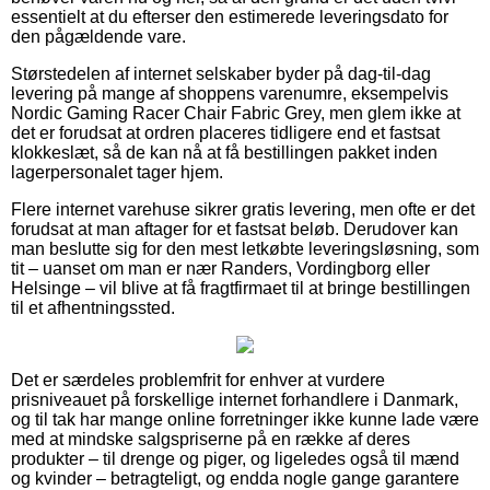
essentielt at du efterser den estimerede leveringsdato for
den pågældende vare.
Størstedelen af internet selskaber byder på dag-til-dag
levering på mange af shoppens varenumre, eksempelvis
Nordic Gaming Racer Chair Fabric Grey, men glem ikke at
det er forudsat at ordren placeres tidligere end et fastsat
klokkeslæt, så de kan nå at få bestillingen pakket inden
lagerpersonalet tager hjem.
Flere internet varehuse sikrer gratis levering, men ofte er det
forudsat at man aftager for et fastsat beløb. Derudover kan
man beslutte sig for den mest letkøbte leveringsløsning, som
tit – uanset om man er nær Randers, Vordingborg eller
Helsinge – vil blive at få fragtfirmaet til at bringe bestillingen
til et afhentningssted.
Det er særdeles problemfrit for enhver at vurdere
prisniveauet på forskellige internet forhandlere i Danmark,
og til tak har mange online forretninger ikke kunne lade være
med at mindske salgspriserne på en række af deres
produkter – til drenge og piger, og ligeledes også til mænd
og kvinder – betragteligt, og endda nogle gange garantere