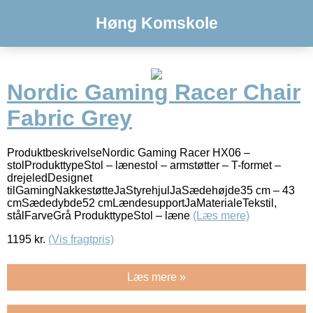
Høng Komskole
Nordic Gaming Racer Chair
Fabric Grey
ProduktbeskrivelseNordic Gaming Racer HX06 –
stolProdukttypeStol – lænestol – armstøtter – T-formet –
drejeledDesignet
tilGamingNakkestøtteJaStyrehjulJaSædehøjde35 cm – 43
cmSædedybde52 cmLændesupportJaMaterialeTekstil,
stålFarveGrå ProdukttypeStol – læne
(Læs mere)
1195
kr.
(Vis fragtpris)
Læs mere »