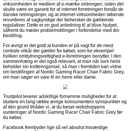
virksomheden er medlem af e-mærke ordningen, siden det
skulle være en garanti for at internet forretningen forstår de
danske retningslinjer, og at internet virksomheden løbende
revurderes af sagkyndige der behersker de gældende
regulativer. Dette er en god anledning til at blive hjulpet,
såfremt du møder problemstillinger i forbindelse med din
bestilling.
For øvrigt er det godt at kunden er på vagt for de mest
centrale vilkår der gælder for købet, som for eksempel
hvilken ombytningsrettighed e-forretningen benytter. I den
sammenhæng er det også relevant, at man når som helst
beholder sin kvitteringsmail, så man i fremtiden kan vidne
om bestillingen af Nordic Gaming Racer Chair Fabric Grey,
om man søger en vare til en herre eller dame.
Trustpilot leverer adskillige fornemme muligheder for at
studere en lang række øvrige konsumenters synspunkter og
af den grund tilråder vi, at du beser webshoppens
vurderinger af Nordic Gaming Racer Chair Fabric Grey før
du køber.
Facebook frembyder lige så vel absolut troværdige