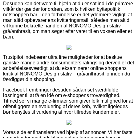
Desuden kan det være til hjælp at du er sat ind i de primære
vilkår der gælder for ordren, som fx hvilken byttepolitik
netshoppen har. I den forbindelse er det ydermere vigtigt, at
man altid opbevarer ens kvitteringsmail, således man altid
vil kunne bekræfte handlen af NONOMO Design stativ –
grå/anthrasit, om man søger efter varer til en voksen eller et
barn.
Trustpilot indebærer ultra fine muligheder for at beskue
ganske mange andre konsumenters ratings og derved er det
anbefalelsesværdigt, at du eksaminerer online shoppens
kritik af NONOMO Design stativ – grå/anthrasit forinden du
færdiggør din shopping.
Facebook frembringer desuden sådan set værdifulde
løsninger til at få en idé om e-shoppens troværdighed.
Tilmed ser vi mange e-firmaer som giver folk mulighed for at
offentliggøre en evaluering af deres køb, hvilket ligeledes
bør benyttes til vurdering af hvor tilfredse kunderne er.
Vores side er finansieret ved hjælp af annoncer. Vi har faste
samarbejder med adskillige online forretninger hvor vi