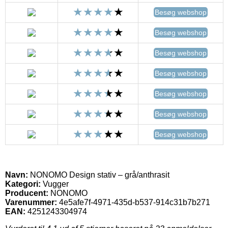
Besøg webshop
Besøg webshop
Besøg webshop
Besøg webshop
Besøg webshop
Besøg webshop
Besøg webshop
Navn:
NONOMO Design stativ – grå/anthrasit
Kategori:
Vugger
Producent:
NONOMO
Varenummer:
4e5afe7f-4971-435d-b537-914c31b7b271
EAN:
4251243304974