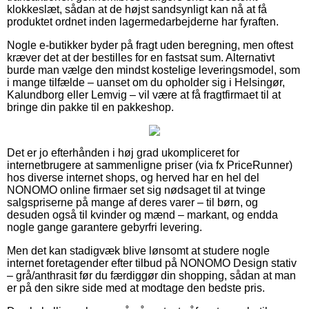
klokkeslæt, sådan at de højst sandsynligt kan nå at få
produktet ordnet inden lagermedarbejderne har fyraften.
Nogle e-butikker byder på fragt uden beregning, men oftest
kræver det at der bestilles for en fastsat sum. Alternativt
burde man vælge den mindst kostelige leveringsmodel, som
i mange tilfælde – uanset om du opholder sig i Helsingør,
Kalundborg eller Lemvig – vil være at få fragtfirmaet til at
bringe din pakke til en pakkeshop.
Det er jo efterhånden i høj grad ukompliceret for
internetbrugere at sammenligne priser (via fx PriceRunner)
hos diverse internet shops, og herved har en hel del
NONOMO online firmaer set sig nødsaget til at tvinge
salgspriserne på mange af deres varer – til børn, og
desuden også til kvinder og mænd – markant, og endda
nogle gange garantere gebyrfri levering.
Men det kan stadigvæk blive lønsomt at studere nogle
internet foretagender efter tilbud på NONOMO Design stativ
– grå/anthrasit før du færdiggør din shopping, sådan at man
er på den sikre side med at modtage den bedste pris.