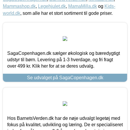
Mammashop.dk
,
Legehjulet.dk
,
MamaMilla.dk
og
Kids-
world.dk
, som alle har et stort sortiment til gode priser.
SagaCopenhagen.dk sælger økologisk og bæredygtigt
udstyr til børn. Levering på 1-3 hverdage, og fri fragt
over 499 kr. Klik her for at se deres udvalg.
Se udvalget på SagaCopenhagen.dk
Hos BarnetsVerden.dk har de nøje udvalgt legetøj med
fokus på kvalitet, udvikling og læring. De er specialiseret