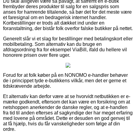
Du skal alligevel være så påvagt, at såfremt en e-butik
frembyder deres produkter til salg for en salgspris som
anses for hamrende tiltalende, så bør det for det meste være
et faresignal om en bedragerisk internet handler.
Kortbestillinger er trods alt dækket ind under en
foranstaltning, der bistår folk overfor falske butikker på nettet.
Generelt slår vi et slag for bestillinger med betalingskort eller
mobilbetaling. Som alternativ kan du bruge en
afdragsordning fra for eksempel ViaBill, ifald du hellere vil
honorere prisen over flere uger.
Forud for at folk køber på en NONOMO e-handler behøver
de i princippet tyde e-butikkens vilkår, men det er gerne et
tidskrævende arbejde.
Et alternativ kan derfor være at se hvorvidt netbutikken er e-
mærke godkendt, eftersom det kan være en forsikring om at
netshoppen anerkender de danske regler, og at e-handlen
fra tid til anden efterses af sagkyndige der har meget erfaring
med lovene på området. Dette er desuden en god genvej til
at få hjælp, hvis du får vanskeligheder som følge af din
ordre.