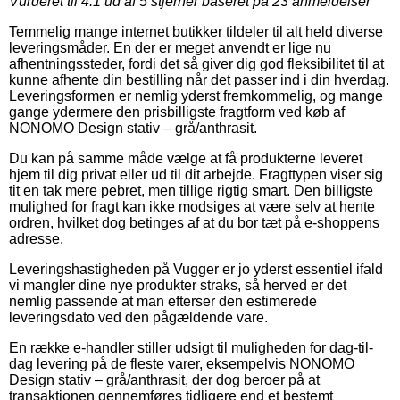
Vurderet til
4.1
ud af 5 stjerner baseret på
23
anmeldelser
Temmelig mange internet butikker tildeler til alt held diverse
leveringsmåder. En der er meget anvendt er lige nu
afhentningssteder, fordi det så giver dig god fleksibilitet til at
kunne afhente din bestilling når det passer ind i din hverdag.
Leveringsformen er nemlig yderst fremkommelig, og mange
gange ydermere den prisbilligste fragtform ved køb af
NONOMO Design stativ – grå/anthrasit.
Du kan på samme måde vælge at få produkterne leveret
hjem til dig privat eller ud til dit arbejde. Fragttypen viser sig
tit en tak mere pebret, men tillige rigtig smart. Den billigste
mulighed for fragt kan ikke modsiges at være selv at hente
ordren, hvilket dog betinges af at du bor tæt på e-shoppens
adresse.
Leveringshastigheden på Vugger er jo yderst essentiel ifald
vi mangler dine nye produkter straks, så herved er det
nemlig passende at man efterser den estimerede
leveringsdato ved den pågældende vare.
En række e-handler stiller udsigt til muligheden for dag-til-
dag levering på de fleste varer, eksempelvis NONOMO
Design stativ – grå/anthrasit, der dog beroer på at
transaktionen gennemføres tidligere end et bestemt