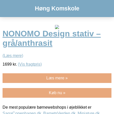
Høng Komskole
NONOMO Design stativ –
grå/anthrasit
(Læs mere)
1699
kr.
(Vis fragtpris)
Læs mere »
Køb nu »
De mest populære børnewebshops i øjeblikket er
SagaCopenhagen.dk
,
BarnetsVerden.dk
,
Miniature.dk
,