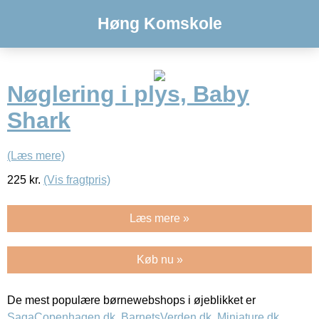
Høng Komskole
Nøglering i plys, Baby
Shark
(Læs mere)
225
kr.
(Vis fragtpris)
Læs mere »
Køb nu »
De mest populære børnewebshops i øjeblikket er
SagaCopenhagen.dk
,
BarnetsVerden.dk
,
Miniature.dk
,