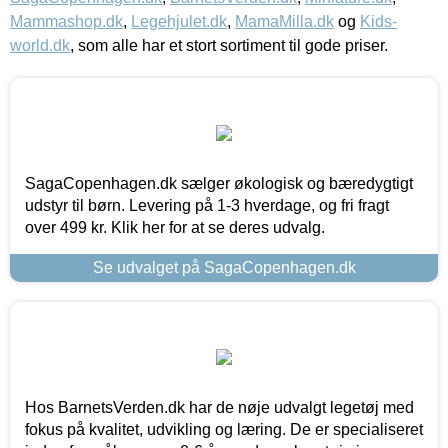
Mammashop.dk
,
Legehjulet.dk
,
MamaMilla.dk
og
Kids-
world.dk
, som alle har et stort sortiment til gode priser.
SagaCopenhagen.dk sælger økologisk og bæredygtigt
udstyr til børn. Levering på 1-3 hverdage, og fri fragt
over 499 kr. Klik her for at se deres udvalg.
Se udvalget på SagaCopenhagen.dk
Hos BarnetsVerden.dk har de nøje udvalgt legetøj med
fokus på kvalitet, udvikling og læring. De er specialiseret