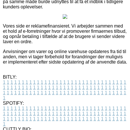
på samme måde burde udnyttes til at få et indblik i tidligere
kunders oplevelser.
Vores side er reklamefinansieret. Vi arbejder sammen med
et hold af e-forretninger hvor vi promoverer firmaernes tilbud,
og opnår betaling i tilfælde af at de brugere vi sender videre
laver en ordre.
Anvisninger om varer og online varehuse opdateres fra tid til
anden, men vi tager forbehold for forandringer der muligvis
er implementeret efter sidste opdatering af de anvendte data.
BITLY:
1
1
1
1
1
1
1
1
1
1
1
1
1
1
1
1
1
1
1
1
1
1
1
1
1
1
1
1
1
1
1
1
1
1
1
1
1
1
1
1
1
1
1
1
1
1
1
1
1
1
1
1
1
1
1
1
1
1
1
1
1
1
1
1
1
1
1
1
1
1
1
1
1
1
1
1
1
1
1
1
1
1
1
1
1
1
1
1
1
1
1
1
1
1
1
1
1
1
1
1
SPOTIFY:
1
1
1
1
1
1
1
1
1
1
1
1
1
1
1
1
1
1
1
1
1
1
1
1
1
1
1
1
1
1
1
1
1
1
1
1
1
1
1
1
1
1
1
1
1
1
1
1
1
1
1
1
1
1
1
1
1
1
1
1
1
1
1
1
1
1
1
1
1
1
1
1
1
1
1
1
1
1
1
1
1
1
1
1
1
1
1
1
1
1
1
1
1
1
1
1
1
1
1
1
CUTTLY BIO: