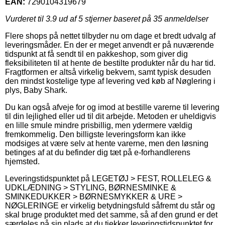
EAN:
7290104319679
Vurderet til
3.9
ud af 5 stjerner baseret på
35
anmeldelser
Flere shops på nettet tilbyder nu om dage et bredt udvalg af
leveringsmåder. En der er meget anvendt er på nuværende
tidspunkt at få sendt til en pakkeshop, som giver dig
fleksibiliteten til at hente de bestilte produkter når du har tid.
Fragtformen er altså virkelig bekvem, samt typisk desuden
den mindst kostelige type af levering ved køb af Nøglering i
plys, Baby Shark.
Du kan også afveje for og imod at bestille varerne til levering
til din lejlighed eller ud til dit arbejde. Metoden er uheldigvis
en lille smule mindre prisbillig, men ydermere vældig
fremkommelig. Den billigste leveringsform kan ikke
modsiges at være selv at hente varerne, men den løsning
betinges af at du befinder dig tæt på e-forhandlerens
hjemsted.
Leveringstidspunktet på LEGETØJ > FEST, ROLLELEG &
UDKLÆDNING > STYLING, BØRNESMINKE &
SMINKEDUKKER > BØRNESMYKKER & URE >
NØGLERINGE er virkelig betydningsfuld såfremt du står og
skal bruge produktet med det samme, så af den grund er det
særdeles på sin plads at du tjekker leveringstidspunktet for