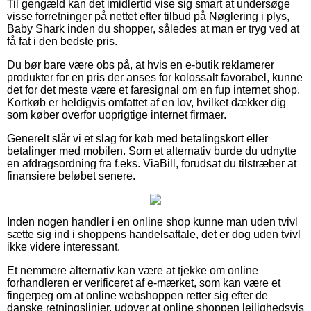
Til gengæld kan det imidlertid vise sig smart at undersøge
visse forretninger på nettet efter tilbud på Nøglering i plys,
Baby Shark inden du shopper, således at man er tryg ved at
få fat i den bedste pris.
Du bør bare være obs på, at hvis en e-butik reklamerer
produkter for en pris der anses for kolossalt favorabel, kunne
det for det meste være et faresignal om en fup internet shop.
Kortkøb er heldigvis omfattet af en lov, hvilket dækker dig
som køber overfor uoprigtige internet firmaer.
Generelt slår vi et slag for køb med betalingskort eller
betalinger med mobilen. Som et alternativ burde du udnytte
en afdragsordning fra f.eks. ViaBill, forudsat du tilstræber at
finansiere beløbet senere.
Inden nogen handler i en online shop kunne man uden tvivl
sætte sig ind i shoppens handelsaftale, det er dog uden tvivl
ikke videre interessant.
Et nemmere alternativ kan være at tjekke om online
forhandleren er verificeret af e-mærket, som kan være et
fingerpeg om at online webshoppen retter sig efter de
danske retningslinjer, udover at online shoppen lejlighedsvis