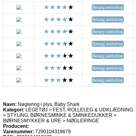
Besøg webshop
Besøg webshop
Besøg webshop
Besøg webshop
Besøg webshop
Besøg webshop
Besøg webshop
Navn:
Nøglering i plys, Baby Shark
Kategori:
LEGETØJ > FEST, ROLLELEG & UDKLÆDNING
> STYLING, BØRNESMINKE & SMINKEDUKKER >
BØRNESMYKKER & URE > NØGLERINGE
Producent:
Varenummer:
7290104319679