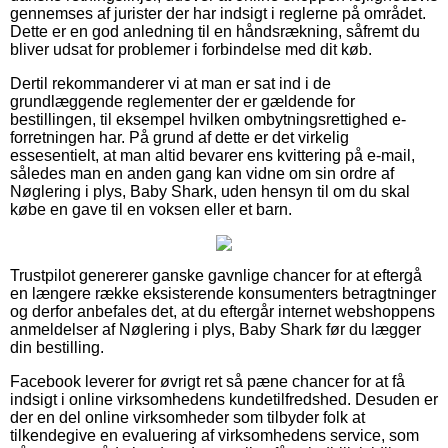
gennemses af jurister der har indsigt i reglerne på området.
Dette er en god anledning til en håndsrækning, såfremt du
bliver udsat for problemer i forbindelse med dit køb.
Dertil rekommanderer vi at man er sat ind i de
grundlæggende reglementer der er gældende for
bestillingen, til eksempel hvilken ombytningsrettighed e-
forretningen har. På grund af dette er det virkelig
essesentielt, at man altid bevarer ens kvittering på e-mail,
således man en anden gang kan vidne om sin ordre af
Nøglering i plys, Baby Shark, uden hensyn til om du skal
købe en gave til en voksen eller et barn.
Trustpilot genererer ganske gavnlige chancer for at eftergå
en længere række eksisterende konsumenters betragtninger
og derfor anbefales det, at du eftergår internet webshoppens
anmeldelser af Nøglering i plys, Baby Shark før du lægger
din bestilling.
Facebook leverer for øvrigt ret så pæne chancer for at få
indsigt i online virksomhedens kundetilfredshed. Desuden er
der en del online virksomheder som tilbyder folk at
tilkendegive en evaluering af virksomhedens service, som