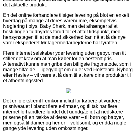
det aktuelle produkt.
En del online forhandlere tilsiger levering på blot en enkelt
hverdag på mange af deres varenumre, eksempelvis
Nøglering i plys, Baby Shark, men det afhænger af at
bestillingen fuldbyrdes forud for et aftalt tidspunkt, med
hensynstagen til at de med sikkerhed kan nå at få de nye
varer ekspederet før lagermedarbejderne har fyraften.
Flere internet selskaber yder levering uden gebyr, men tit
stiller det krav om at man køber for en bestemt pris.
Alternativt kunne man gribe den billigste fragtmetode, som i
mange tilfælde – ligegyldigt om du er ved Holstebro, Nyborg
eller Haslev – vil være at få dem til at køre dine produkter til
et afhentningssted.
Det er jo ekstremt fremkommeligt for købere at vurdere
prisniveauet i blandt flere e-firmaer, og til tak har flere
internet forhandlere fundet det uundgåeligt at nedskære
priserne på en række af deres varer – til børn og babyer,
men også til damer og herrer – voldsomt, og endda nogle
gange yde levering uden omkostninger.