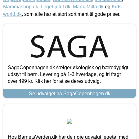
Mammashop.dk
,
Legehjulet.dk
,
MamaMilla.dk
og
Kids-
world.dk
, som alle har et stort sortiment til gode priser.
SagaCopenhagen.dk sælger økologisk og bæredygtigt
udstyr til børn. Levering på 1-3 hverdage, og fri fragt
over 499 kr. Klik her for at se deres udvalg.
Se udvalget på SagaCopenhagen.dk
Hos BarnetsVerden.dk har de nøje udvalgt legetøj med