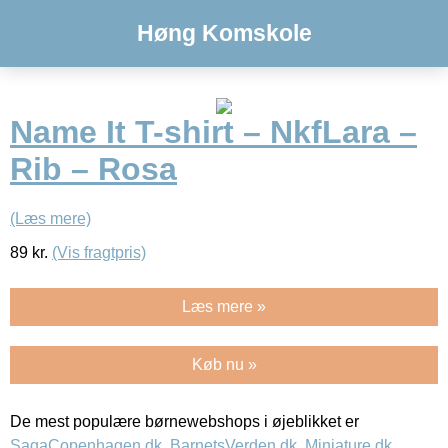
Høng Komskole
Name It T-shirt – NkfLara –
Rib – Rosa
(Læs mere)
89
kr.
(Vis fragtpris)
Læs mere »
Køb nu »
De mest populære børnewebshops i øjeblikket er
SagaCopenhagen.dk
,
BarnetsVerden.dk
,
Miniature.dk
,