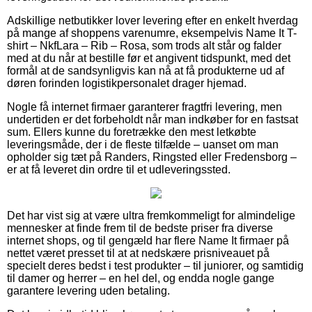
Adskillige netbutikker lover levering efter en enkelt hverdag
på mange af shoppens varenumre, eksempelvis Name It T-
shirt – NkfLara – Rib – Rosa, som trods alt står og falder
med at du når at bestille før et angivent tidspunkt, med det
formål at de sandsynligvis kan nå at få produkterne ud af
døren forinden logistikpersonalet drager hjemad.
Nogle få internet firmaer garanterer fragtfri levering, men
undertiden er det forbeholdt når man indkøber for en fastsat
sum. Ellers kunne du foretrække den mest letkøbte
leveringsmåde, der i de fleste tilfælde – uanset om man
opholder sig tæt på Randers, Ringsted eller Fredensborg –
er at få leveret din ordre til et udleveringssted.
Det har vist sig at være ultra fremkommeligt for almindelige
mennesker at finde frem til de bedste priser fra diverse
internet shops, og til gengæld har flere Name It firmaer på
nettet været presset til at at nedskære prisniveauet på
specielt deres bedst i test produkter – til juniorer, og samtidig
til damer og herrer – en hel del, og endda nogle gange
garantere levering uden betaling.