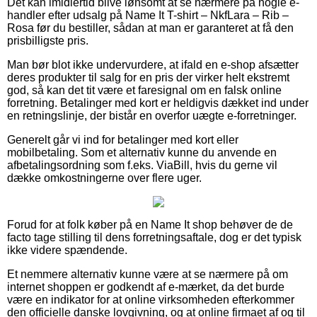
Det kan imidlertid blive lønsomt at se nærmere på nogle e-
handler efter udsalg på Name It T-shirt – NkfLara – Rib –
Rosa før du bestiller, sådan at man er garanteret at få den
prisbilligste pris.
Man bør blot ikke undervurdere, at ifald en e-shop afsætter
deres produkter til salg for en pris der virker helt ekstremt
god, så kan det tit være et faresignal om en falsk online
forretning. Betalinger med kort er heldigvis dækket ind under
en retningslinje, der bistår en overfor uægte e-forretninger.
Generelt går vi ind for betalinger med kort eller
mobilbetaling. Som et alternativ kunne du anvende en
afbetalingsordning som f.eks. ViaBill, hvis du gerne vil
dække omkostningerne over flere uger.
Forud for at folk køber på en Name It shop behøver de de
facto tage stilling til dens forretningsaftale, dog er det typisk
ikke videre spændende.
Et nemmere alternativ kunne være at se nærmere på om
internet shoppen er godkendt af e-mærket, da det burde
være en indikator for at online virksomheden efterkommer
den officielle danske lovgivning, og at online firmaet af og til