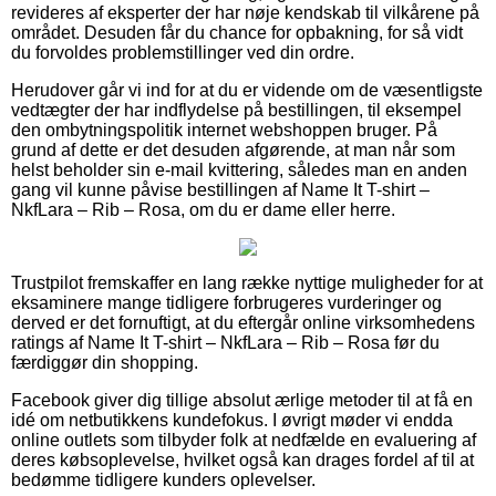
revideres af eksperter der har nøje kendskab til vilkårene på
området. Desuden får du chance for opbakning, for så vidt
du forvoldes problemstillinger ved din ordre.
Herudover går vi ind for at du er vidende om de væsentligste
vedtægter der har indflydelse på bestillingen, til eksempel
den ombytningspolitik internet webshoppen bruger. På
grund af dette er det desuden afgørende, at man når som
helst beholder sin e-mail kvittering, således man en anden
gang vil kunne påvise bestillingen af Name It T-shirt –
NkfLara – Rib – Rosa, om du er dame eller herre.
Trustpilot fremskaffer en lang række nyttige muligheder for at
eksaminere mange tidligere forbrugeres vurderinger og
derved er det fornuftigt, at du eftergår online virksomhedens
ratings af Name It T-shirt – NkfLara – Rib – Rosa før du
færdiggør din shopping.
Facebook giver dig tillige absolut ærlige metoder til at få en
idé om netbutikkens kundefokus. I øvrigt møder vi endda
online outlets som tilbyder folk at nedfælde en evaluering af
deres købsoplevelse, hvilket også kan drages fordel af til at
bedømme tidligere kunders oplevelser.