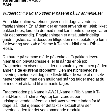
Varenummer:
VF385
EAN:
Vurderet til
4.9
ud af 5 stjerner baseret på
17
anmeldelser
En række online varehuse giver nu til dags alverdens
fragtløsninger. En af dem der er mest anvendt er i øjeblikket
pakkeshops, fordi du dermed nemt kan hente dine nye varer
når det passer dig. Fragtløsningen er altså ualmindeligt
gnidningsløs, samt desuden tillige den mest betalelige form
for levering ved køb af Name It T-shirt – NkfLara – Rib –
Rosa.
Du burde på samme måde påtænke at få pakken leveret
hjem til din privatadresse eller til når du er på job.
Fragtmetoden viser sig til tider en smule dyrere, men på den
anden side ekstremt problemfri. Den mest prisbevidste
leveringsmetode vil dog i de fleste tilfælde være at du selv
henter pakken, men den mulighed står og falder med at du
er med kort afstand til e-firmaets lager.
Fragtperioden på Name It AW21,Name It Rib,Name It T-
shirt,Name It T-shirts,Pigetøj kan være super
udslagsgivende såfremt du behøver varerne inden for få
dage, så i det øjemed er det faktisk aktuelt at vi ser
leveringstiden for det vedkommende produkt.